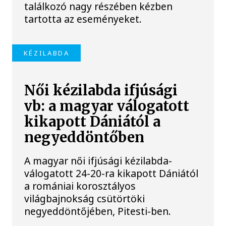
találkozó nagy részében kézben
tartotta az eseményeket.
KÉZILABDA
Női kézilabda ifjúsági
vb: a magyar válogatott
kikapott Dániától a
negyeddöntőben
A magyar női ifjúsági kézilabda-
válogatott 24-20-ra kikapott Dániától
a romániai korosztályos
világbajnokság csütörtöki
negyeddöntőjében, Pitesti-ben.