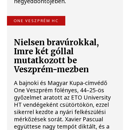
negyeddöntőjében.
ONE VESZPRÉM HC
Nielsen bravúrokkal,
Imre két góllal
mutatkozott be
Veszprém-mezben
A bajnoki és Magyar Kupa-címvédő
One Veszprém fölényes, 44–25-ös
győzelmet aratott az ETO University
HT vendégeként csütörtökön, ezzel
sikerrel kezdte a nyári felkészülési
mérkőzések sorát. Xavier Pascual
együttese nagy tempót diktált, és a