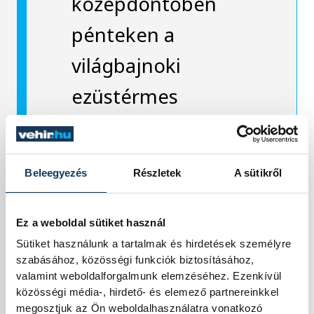
középdöntőben
pénteken a
világbajnoki
ezüstérmes
Norvégiával,
vasárnap
Beleegyezés
Részletek
A sütikről
Szlovéniával,
kedden a legutóbbi
Ez a weboldal sütiket használ
kontinenstornán
Sütiket használunk a tartalmak és hirdetések személyre
szabásához, közösségi funkciók biztosításához,
ezüstérmes
valamint weboldalforgalmunk elemzéséhez. Ezenkívül
közösségi média-, hirdető- és elemező partnereinkkel
Svédországgal,
megosztjuk az Ön weboldalhasználatra vonatkozó