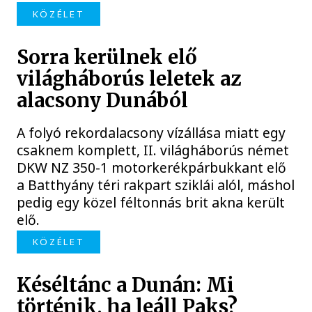
KÖZÉLET
Sorra kerülnek elő
világháborús leletek az
alacsony Dunából
A folyó rekordalacsony vízállása miatt egy
csaknem komplett, II. világháborús német
DKW NZ 350-1 motorkerékpárbukkant elő
a Batthyány téri rakpart sziklái alól, máshol
pedig egy közel féltonnás brit akna került
elő.
KÖZÉLET
Késéltánc a Dunán: Mi
történik, ha leáll Paks?