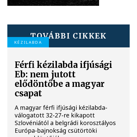
TOVÁBBI CIKKEK
KÉZILABDA
Férfi kézilabda ifjúsági
Eb: nem jutott
elődöntőbe a magyar
csapat
A magyar férfi ifjúsági kézilabda-
válogatott 32-27-re kikapott
Szlovéniától a belgrádi korosztályos
Európa-bajnokság csütörtöki