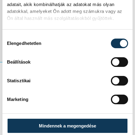
adatait, akik kombinálhatják az adatokat más olyan
szerdán pedig
adatokkal, amelyeket Ön adott meg számukra vagy az
Ön által használt más szolgáltatásokból gyűjtöttek.
Portugáliával
találkozik.
Hozzájárulás kiválasztása
Elengedhetetlen
Beállítások
Statisztikai
Az első két helyezett az elődöntőbe jut, a
harmadik pedig az ötödik helyért
Marketing
játszhat.
Mindennek a megengedése