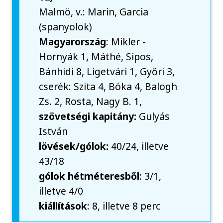
Malmö, v.: Marin, Garcia
(spanyolok)
Magyarország
: Mikler -
Hornyák 1, Máthé, Sipos,
Bánhidi 8, Ligetvári 1, Győri 3,
cserék: Szita 4, Bóka 4, Balogh
Zs. 2, Rosta, Nagy B. 1,
szövetségi kapitány:
Gulyás
István
lövések/gólok:
40/24, illetve
43/18
gólok hétméteresből
: 3/1,
illetve 4/0
kiállítások
: 8, illetve 8 perc