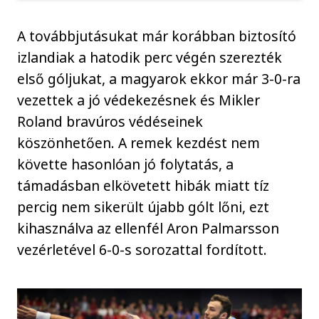
A továbbjutásukat már korábban biztosító
izlandiak a hatodik perc végén szerezték
első góljukat, a magyarok ekkor már 3-0-ra
vezettek a jó védekezésnek és Mikler
Roland bravúros védéseinek
köszönhetően. A remek kezdést nem
követte hasonlóan jó folytatás, a
támadásban elkövetett hibák miatt tíz
percig nem sikerült újabb gólt lőni, ezt
kihasználva az ellenfél Aron Palmarsson
vezérletével 6-0-s sorozattal fordított.