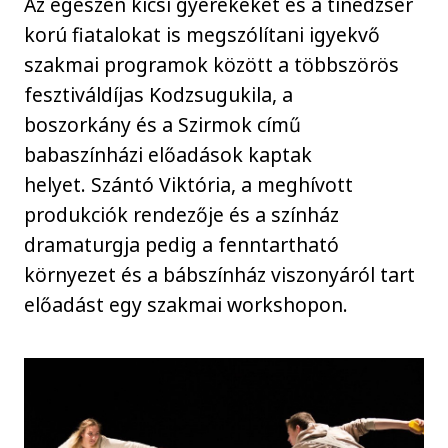
Az egészen kicsi gyerekeket és a tinédzser
korú fiatalokat is megszólítani igyekvő
szakmai programok között a többszörös
fesztiváldíjas Kodzsugukila, a
boszorkány és a Szirmok című
babaszínházi előadások kaptak
helyet. Szántó Viktória, a meghívott
produkciók rendezője és a színház
dramaturgja pedig a fenntartható
környezet és a bábszínház viszonyáról tart
előadást egy szakmai workshopon.