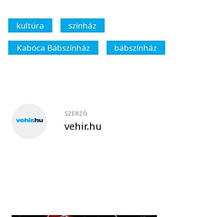
kultúra
színház
Kabóca Bábszínház
bábszínház
SZERZŐ
vehir.hu