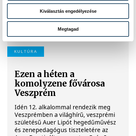
Két premierrel és egy premier előtti
vetítéssel készül a Veszprém-Balaton
Kiválasztás engedélyezése
Filmpiknik, amely augusztus 27. és 29.
között várja a nézőket Veszprémben
Megtagad
és Balatonfüreden.
KULTÚRA
Ezen a héten a
komolyzene fővárosa
Veszprém
Idén 12. alkalommal rendezik meg
Veszprémben a világhírű, veszprémi
születésű Auer Lipót hegedűművész
és zenepedagógus tiszteletére az