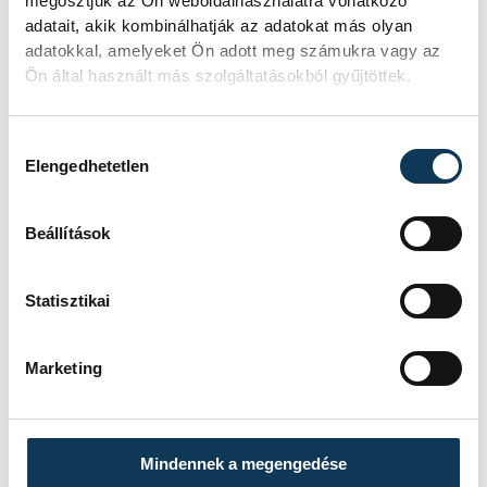
megosztjuk az Ön weboldalhasználatra vonatkozó
adatait, akik kombinálhatják az adatokat más olyan
adatokkal, amelyeket Ön adott meg számukra vagy az
Ön által használt más szolgáltatásokból gyűjtöttek.
Hozzájárulás kiválasztása
Elengedhetetlen
Beállítások
TOVÁBBI CIKKEK
KULTÚRA
Statisztikai
Filmpremierek a
Marketing
Veszprém-Balaton
Filmpikniken
Mindennek a megengedése