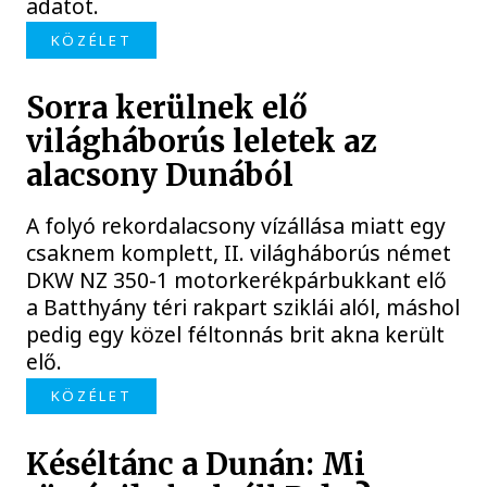
adatot.
KÖZÉLET
Sorra kerülnek elő
világháborús leletek az
alacsony Dunából
A folyó rekordalacsony vízállása miatt egy
csaknem komplett, II. világháborús német
DKW NZ 350-1 motorkerékpárbukkant elő
a Batthyány téri rakpart sziklái alól, máshol
pedig egy közel féltonnás brit akna került
elő.
KÖZÉLET
Késéltánc a Dunán: Mi