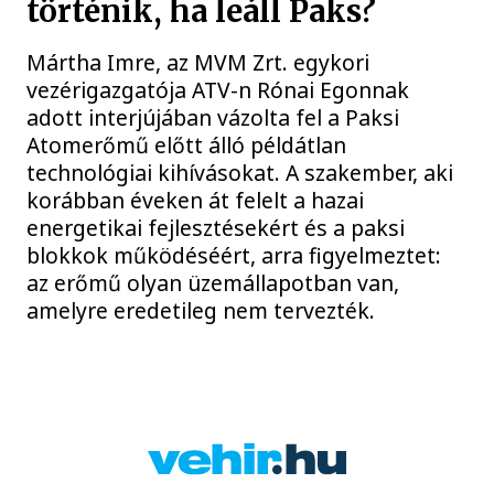
történik, ha leáll Paks?
Mártha Imre, az MVM Zrt. egykori
vezérigazgatója ATV-n Rónai Egonnak
adott interjújában vázolta fel a Paksi
Atomerőmű előtt álló példátlan
technológiai kihívásokat. A szakember, aki
korábban éveken át felelt a hazai
energetikai fejlesztésekért és a paksi
blokkok működéséért, arra figyelmeztet:
az erőmű olyan üzemállapotban van,
amelyre eredetileg nem tervezték.