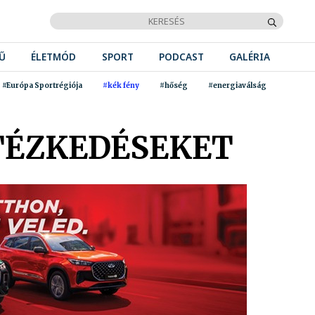
Ű
ÉLETMÓD
SPORT
PODCAST
GALÉRIA
#Európa Sportrégiója
#kék fény
#hőség
#energiaválság
NTÉZKEDÉSEKET