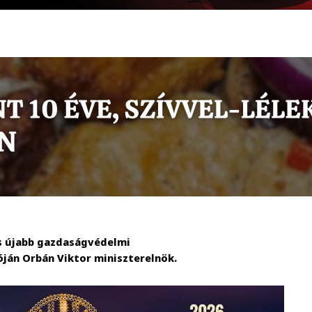
s újabb gazdaságvédelmi
óján Orbán Viktor miniszterelnök.