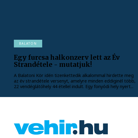
BALATON
Egy furcsa halkonzerv lett az Év
Strandétele - mutatjuk!
A Balatoni Kör idén tizenkettedik alkalommal hirdette meg
az év strandétele versenyt, amelyre minden eddiginél több,
22 vendéglátóhely 44 étellel indult. Egy fonyódi hely nyert...