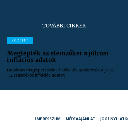
TOVÁBBI CIKKEK
KÖZÉLET
Meglepték az elemzőket a júliusi
inflációs adatok
Hatalmas meglepetésként értékelték az elemzők a júliusi,
1,2 százalékos inflációs adatot.
IMPRESSZUM
MÉDIAAJÁNLAT
JOGI NYILAT