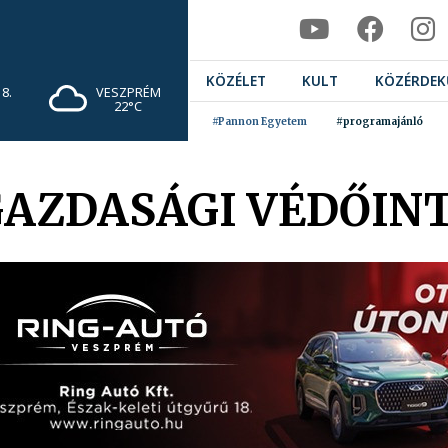
KÖZÉLET
KULT
KÖZÉRDEK
8.
VESZPRÉM
22°C
#Pannon Egyetem
#programajánló
 GAZDASÁGI VÉDŐI