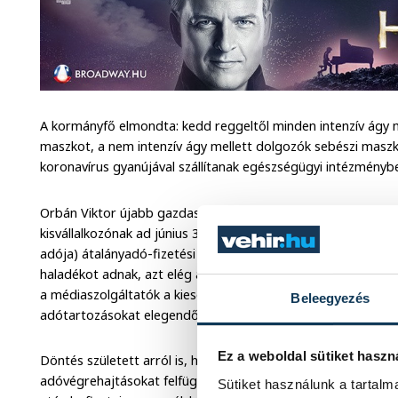
A kormányfő elmondta: kedd reggeltől minden intenzív ágy m
maszkot, a nem intenzív ágy mellett dolgozók sebészi maszk
koronavírus gyanújával szállítanak egészségügyi intézményb
Orbán Viktor újabb gazdasági intézkedésekről is beszámolt.
kisvállalkozónak ad június 30-ig mentességet a kormány a kat
adója) átalányadó-fizetési kötelezettsége alól. A március 1.
haladékot adnak, azt elég a veszélyhelyzet utáni negyedévb
a médiaszolgáltatók a kiesett reklámbevételek miatt. Felfügg
Beleegyezés
adótartozásokat elegendő lesz a veszélyhelyzet után rendezn
Ez a weboldal sütiket haszn
Döntés született arról is, hogy a kilakoltatásokat és a lefogl
adóvégrehajtásokat felfüggesztik - a fennálló adótartozásoka
Sütiket használunk a tartal