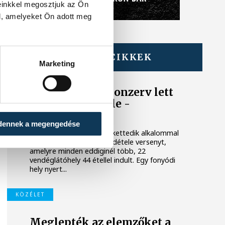
einkkel megosztjuk az Ön
l, amelyeket Ön adott meg
TOVÁBBI CIKKEK
Marketing
BALATON
Egy furcsa halkonzerv lett
az Év Strandétele -
mutatjuk!
dennek a megengedése
A Balatoni Kör idén tizenkettedik alkalommal
hirdette meg az év strandétele versenyt,
amelyre minden eddiginél több, 22
vendéglátóhely 44 étellel indult. Egy fonyódi
hely nyert...
KÖZÉLET
Meglepték az elemzőket a