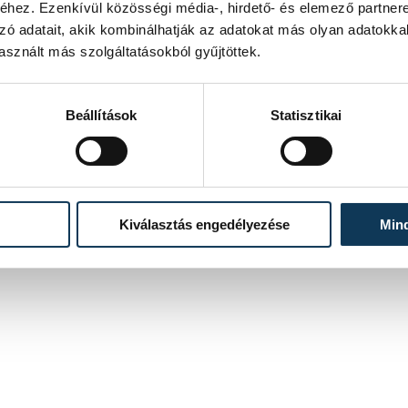
és gyed-jogosultságokat pedig
hez. Ezenkívül közösségi média-, hirdető- és elemező partner
zó adatait, akik kombinálhatják az adatokat más olyan adatokka
sznált más szolgáltatásokból gyűjtöttek.
Beállítások
Statisztikai
kormány
Orbán Viktor
Kiválasztás engedélyezése
Min