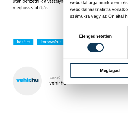
után befizetni -; a veszélyhelyzet alatt lejáró gyes-, gyet- 
weboldalforgalmunk elemzésé
meghosszabbítják.
weboldalhasználatra vonatko
számukra vagy az Ön által ha
Hozzájárulás kiválasztása
Elengedhetetlen
közélet
koronavírus
gazdaság
egészség
Megtagad
SZERZŐ
vehir.hu