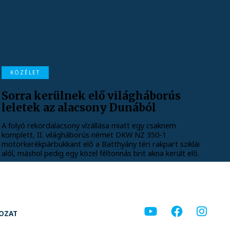
KÖZÉLET
Sorra kerülnek elő világháborús
leletek az alacsony Dunából
A folyó rekordalacsony vízállása miatt egy csaknem
komplett, II. világháborús német DKW NZ 350-1
motorkerékpárbukkant elő a Batthyány téri rakpart sziklái
alól, máshol pedig egy közel féltonnás brit akna került elő.
KOZAT