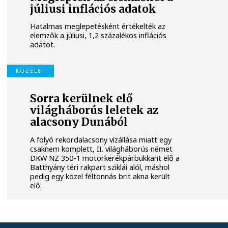
júliusi inflációs adatok
Hatalmas meglepetésként értékelték az
elemzők a júliusi, 1,2 százalékos inflációs
adatot.
KÖZÉLET
Sorra kerülnek elő
világháborús leletek az
alacsony Dunából
A folyó rekordalacsony vízállása miatt egy
csaknem komplett, II. világháborús német
DKW NZ 350-1 motorkerékpárbukkant elő a
Batthyány téri rakpart sziklái alól, máshol
pedig egy közel féltonnás brit akna került
elő.