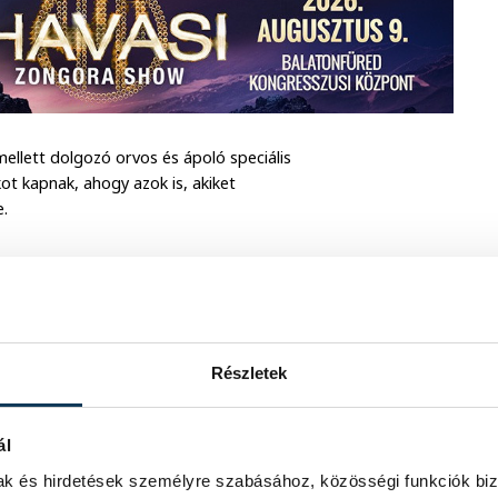
ellett dolgozó orvos és ápoló speciális
ot kapnak, ahogy azok is, akiket
e.
 A taxisok után további 81 480
a (kisadózó vállalkozások tételes
 előtt keletkezett KATA adótartozásra
en rendezni. Járulékmentességet kapnak
esztik a kilakoltatásokat, az
Részletek
i.
ál
alásokat, valamint az
t elég lesz a veszélyhelyzet lejárta
mak és hirdetések személyre szabásához, közösségi funkciók biz