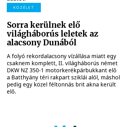
KÖZÉLET
Sorra kerülnek elő
világháborús leletek az
alacsony Dunából
A folyó rekordalacsony vízállása miatt egy
csaknem komplett, II. világháborús német
DKW NZ 350-1 motorkerékpárbukkant elő
a Batthyány téri rakpart sziklái alól, máshol
pedig egy közel féltonnás brit akna került
elő.