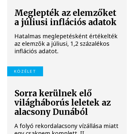
Meglepték az elemzőket
a júliusi inflációs adatok
Hatalmas meglepetésként értékelték
az elemzők a júliusi, 1,2 százalékos
inflációs adatot.
KÖZÉLET
Sorra kerülnek elő
világháborús leletek az
alacsony Dunából
A folyó rekordalacsony vízállása miatt
egy csaknem komplett, II.