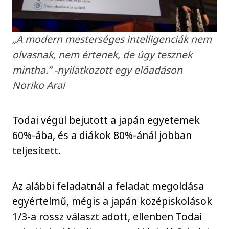
„A modern mesterséges intelligenciák nem
olvasnak, nem értenek, de úgy tesznek
mintha.” -nyilatkozott egy előadáson
Noriko Arai
Todai végül bejutott a japán egyetemek
60%-ába, és a diákok 80%-ánál jobban
teljesített.
Az alábbi feladatnál a feladat megoldása
egyértelmű, mégis a japán középiskolások
1/3-a rossz választ adott, ellenben Todai