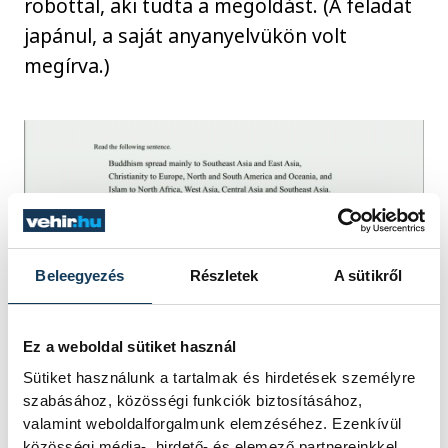
robottal, aki tudta a megoldást. (A feladat
japánul, a saját anyanyelvükön volt
megírva.)
Beleegyezés
Részletek
A sütikről
Ez a weboldal sütiket használ
Sütiket használunk a tartalmak és hirdetések személyre
A feladat magyarul:
szabásához, közösségi funkciók biztosításához,
valamint weboldalforgalmunk elemzéséhez. Ezenkívül
közösségi média-, hirdető- és elemező partnereinkkel