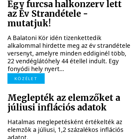
Egy furcsa halkonzerv lett
az Év Strandétele -
mutatjuk!
A Balatoni Kör idén tizenkettedik
alkalommal hirdette meg az év strandétele
versenyt, amelyre minden eddiginél több,
22 vendéglátóhely 44 étellel indult. Egy
fonyódi hely nyert...
KÖZÉLET
Meglepték az elemzőket a
júliusi inflációs adatok
Hatalmas meglepetésként értékelték az
elemzők a júliusi, 1,2 százalékos inflációs
adatot.