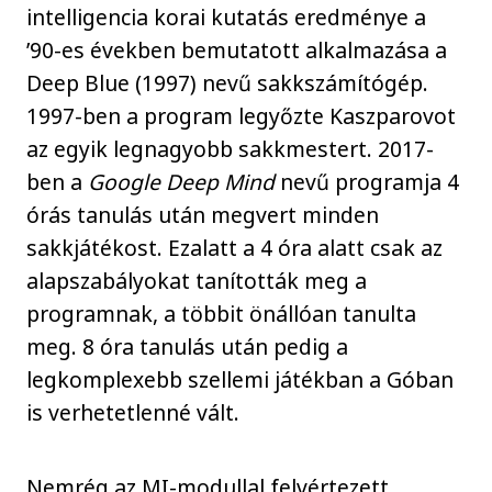
intelligencia korai kutatás eredménye a
’90-es években bemutatott alkalmazása a
Deep Blue (1997) nevű sakkszámítógép.
1997-ben a program legyőzte Kaszparovot
az egyik legnagyobb sakkmestert. 2017-
ben a
Google Deep Mind
nevű programja 4
órás tanulás után megvert minden
sakkjátékost. Ezalatt a 4 óra alatt csak az
alapszabályokat tanították meg a
programnak, a többit önállóan tanulta
meg. 8 óra tanulás után pedig a
legkomplexebb szellemi játékban a Góban
is verhetetlenné vált.
Nemrég az MI-modullal felvértezett