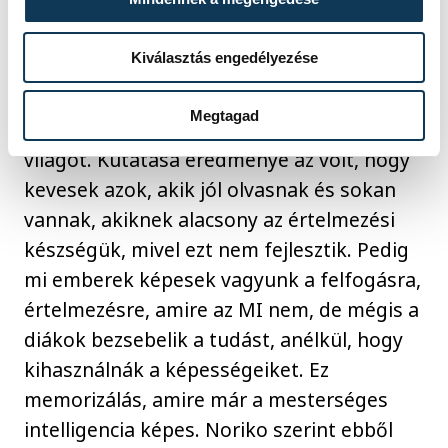
választása, amely a helyes megoldás)
Iszlám
Buddhizmus
Kiválasztás engedélyezése
Megtagad
Ezután Noriko elkezdte kutatni az emberi
világot. Kutatása eredménye az volt, hogy
kevesek azok, akik jól olvasnak és sokan
vannak, akiknek alacsony az értelmezési
készségük, mivel ezt nem fejlesztik. Pedig
mi emberek képesek vagyunk a felfogásra,
értelmezésre, amire az MI nem, de mégis a
diákok bezsebelik a tudást, anélkül, hogy
kihasználnák a képességeiket. Ez
memorizálás, amire már a mesterséges
intelligencia képes. Noriko szerint ebből