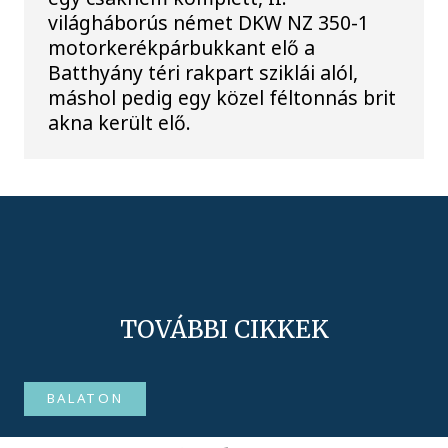
világháborús német DKW NZ 350-1
motorkerékpárbukkant elő a
Batthyány téri rakpart sziklái alól,
máshol pedig egy közel féltonnás brit
akna került elő.
TOVÁBBI CIKKEK
BALATON