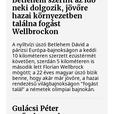
Betlehem szerint az idő
neki dolgozik, jövőre
hazai környezetben
találna fogást
Wellbrockon
A nyíltvízi úszó Betlehem Dávid a
párizsi Európa-bajnokságon a keddi
10 kilométeren szerzett ezüstérmét
követően, szerdán 5 kilométeren is
második lett Florian Wellbrock
mögött; a 22 éves magyar úszó bízik
benne, hogy akár már jövőre, a hazai
rendezésű világbajnokságon "fogást
talál" a németek olimpiai bajnokán.
Gulácsi Péter