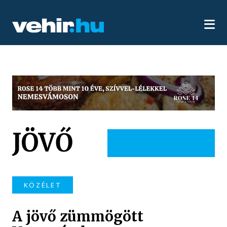
JÖVŐ
KÖZÉLET
A jövő zümmögött