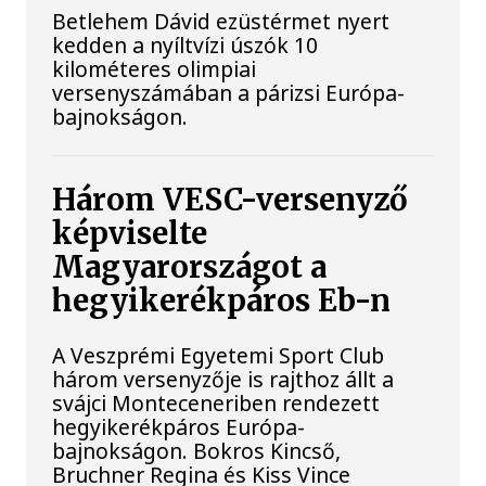
Betlehem Dávid ezüstérmet nyert
kedden a nyíltvízi úszók 10
kilométeres olimpiai
versenyszámában a párizsi Európa-
bajnokságon.
Három VESC-versenyző
képviselte
Magyarországot a
hegyikerékpáros Eb-n
A Veszprémi Egyetemi Sport Club
három versenyzője is rajthoz állt a
svájci Monteceneriben rendezett
hegyikerékpáros Európa-
bajnokságon. Bokros Kincső,
Bruchner Regina és Kiss Vince