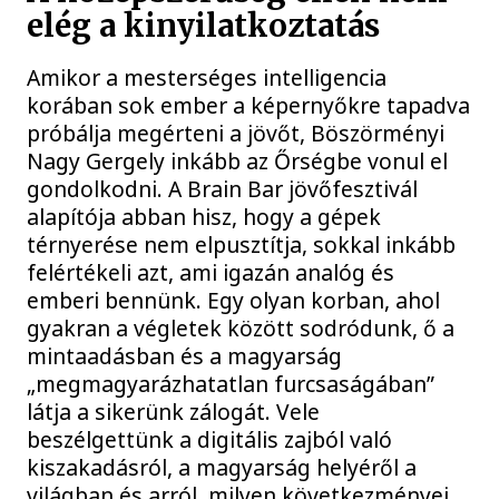
elég a kinyilatkoztatás
Amikor a mesterséges intelligencia
korában sok ember a képernyőkre tapadva
próbálja megérteni a jövőt, Böszörményi
Nagy Gergely inkább az Őrségbe vonul el
gondolkodni. A Brain Bar jövőfesztivál
alapítója abban hisz, hogy a gépek
térnyerése nem elpusztítja, sokkal inkább
felértékeli azt, ami igazán analóg és
emberi bennünk. Egy olyan korban, ahol
gyakran a végletek között sodródunk, ő a
mintaadásban és a magyarság
„megmagyarázhatatlan furcsaságában”
látja a sikerünk zálogát. Vele
beszélgettünk a digitális zajból való
kiszakadásról, a magyarság helyéről a
világban és arról, milyen következményei