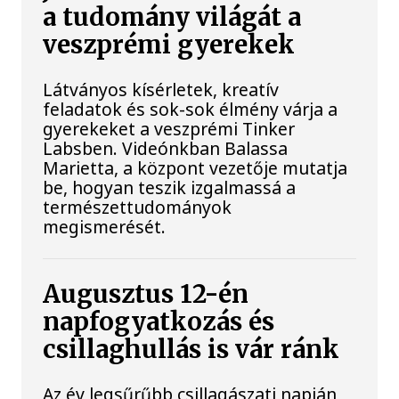
a tudomány világát a
veszprémi gyerekek
Látványos kísérletek, kreatív
feladatok és sok-sok élmény várja a
gyerekeket a veszprémi Tinker
Labsben. Videónkban Balassa
Marietta, a központ vezetője mutatja
be, hogyan teszik izgalmassá a
természettudományok
megismerését.
Augusztus 12-én
napfogyatkozás és
csillaghullás is vár ránk
Az év legsűrűbb csillagászati napján,