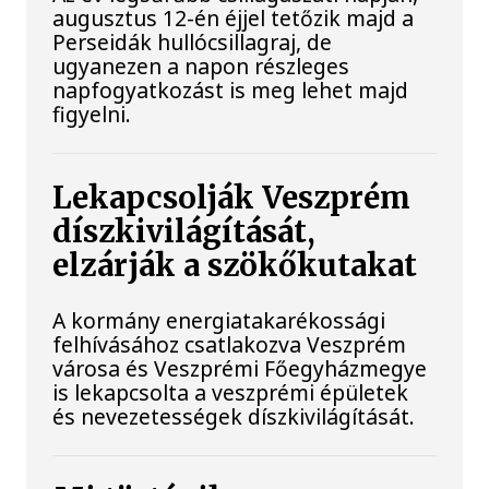
augusztus 12-én éjjel tetőzik majd a
Perseidák hullócsillagraj, de
ugyanezen a napon részleges
napfogyatkozást is meg lehet majd
figyelni.
Lekapcsolják Veszprém
díszkivilágítását,
elzárják a szökőkutakat
A kormány energiatakarékossági
felhívásához csatlakozva Veszprém
városa és Veszprémi Főegyházmegye
is lekapcsolta a veszprémi épületek
és nevezetességek díszkivilágítását.