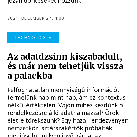
józan döntéseket hozzunk.
2021. DECEMBER 27. 4:00
TECHNOLÓGIA
Az adatdzsinn kiszabadult,
és már nem tehetjük vissza
a palackba
Felfoghatatlan mennyiségű információt
termelünk nap mint nap, ám ez kontextus
nélkül értéktelen. Vajon mihez kezdünk a
rendelkezésre álló adathalmazzal? Örök
életre törekszünk? Egy hazai rendezvényen
nemzetközi sztárszakértők próbálták
megjósolni, milyen jövő várhat az