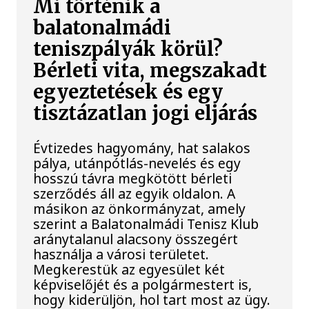
Mi történik a
balatonalmádi
teniszpályák körül?
Bérleti vita, megszakadt
egyeztetések és egy
tisztázatlan jogi eljárás
Évtizedes hagyomány, hat salakos
pálya, utánpótlás-nevelés és egy
hosszú távra megkötött bérleti
szerződés áll az egyik oldalon. A
másikon az önkormányzat, amely
szerint a Balatonalmádi Tenisz Klub
aránytalanul alacsony összegért
használja a városi területet.
Megkerestük az egyesület két
képviselőjét és a polgármestert is,
hogy kiderüljön, hol tart most az ügy.