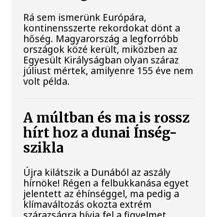
Rá sem ismerünk Európára,
kontinensszerte rekordokat dönt a
hőség. Magyarország a legforróbb
országok közé került, miközben az
Egyesült Királyságban olyan száraz
júliust mértek, amilyenre 155 éve nem
volt példa.
A múltban és ma is rossz
hírt hoz a dunai Ínség-
szikla
Újra kilátszik a Dunából az aszály
hírnöke! Régen a felbukkanása egyet
jelentett az éhínséggel, ma pedig a
klímaváltozás okozta extrém
szárazságra hívja fel a figyelmet.