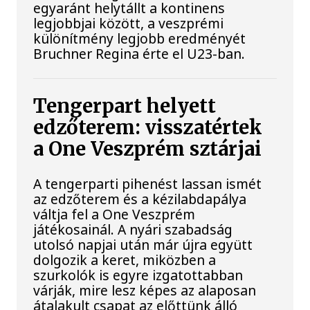
egyaránt helytállt a kontinens
legjobbjai között, a veszprémi
különítmény legjobb eredményét
Bruchner Regina érte el U23-ban.
Tengerpart helyett
edzőterem: visszatértek
a One Veszprém sztárjai
A tengerparti pihenést lassan ismét
az edzőterem és a kézilabdapálya
váltja fel a One Veszprém
játékosainál. A nyári szabadság
utolsó napjai után már újra együtt
dolgozik a keret, miközben a
szurkolók is egyre izgatottabban
várják, mire lesz képes az alaposan
átalakult csapat az előttünk álló