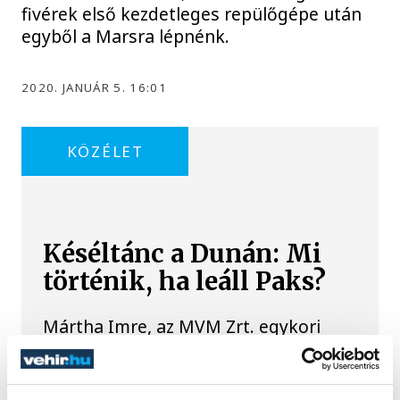
fivérek első kezdetleges repülőgépe után
egyből a Marsra lépnénk.
2020. JANUÁR 5. 16:01
KÖZÉLET
Késéltánc a Dunán: Mi
történik, ha leáll Paks?
Mártha Imre, az MVM Zrt. egykori
vezérigazgatója ATV-n Rónai Egonnak
adott interjújában vázolta fel a Paksi
Atomerőmű előtt álló példátlan