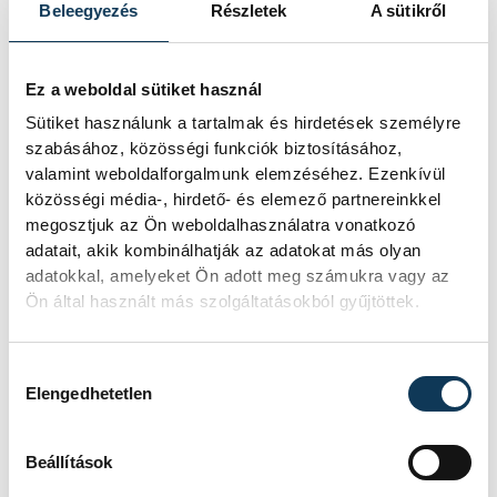
technológiai kihívásokat. A
Beleegyezés
Részletek
A sütikről
szakember, aki korábban éveken át
felelt a hazai energetikai
fejlesztésekért és a paksi blokkok
Ez a weboldal sütiket használ
működéséért, arra figyelmeztet: az
erőmű olyan üzemállapotban van,
Sütiket használunk a tartalmak és hirdetések személyre
amelyre eredetileg nem tervezték.
szabásához, közösségi funkciók biztosításához,
valamint weboldalforgalmunk elemzéséhez. Ezenkívül
közösségi média-, hirdető- és elemező partnereinkkel
megosztjuk az Ön weboldalhasználatra vonatkozó
A Tisza-frakció
adatait, akik kombinálhatják az adatokat más olyan
kezdeményezte, hogy
adatokkal, amelyeket Ön adott meg számukra vagy az
jövő kedden legyen az
Ön által használt más szolgáltatásokból gyűjtöttek.
államfőválasztás
Hozzájárulás kiválasztása
A Tisza-frakció kezdeményezte, hogy
Elengedhetetlen
a parlament jövő kedden válassza
meg az új köztársasági elnököt.
Beállítások