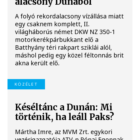
alacsony Dunából
A folyó rekordalacsony vízállása miatt
egy csaknem komplett, II.
világháborús német DKW NZ 350-1
motorkerékpárbukkant elő a
Batthyány téri rakpart sziklái alól,
máshol pedig egy közel féltonnás brit
akna került elő.
KÖZÉLET
Késéltánc a Dunán: Mi
történik, ha leáll Paks?
Mártha Imre, az MVM Zrt. egykori
vezérigazgatója ATV-n Rónai Egonnak