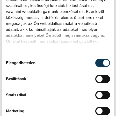
szabásához, közösségi funkciók biztosításához,
közélet
Pannon Egyetem
valamint weboldalforgalmunk elemzéséhez. Ezenkívül
közösségi média-, hirdető- és elemező partnereinkkel
tudomány
fiatalok
jövő
megosztjuk az Ön weboldalhasználatra vonatkozó
adatait, akik kombinálhatják az adatokat más olyan
drón
Drónia Roadshow
adatokkal, amelyeket Ön adott meg számukra vagy az
Ön által használt más szolgáltatásokból gyűjtöttek.
Hozzájárulás kiválasztása
Elengedhetetlen
FOTÓS
SZERZŐ
Szalai
vehir.hu
Beállítások
Csaba
Statisztikai
Marketing