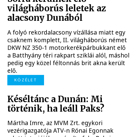
világháborús leletek az
alacsony Dunából
A folyó rekordalacsony vízállása miatt egy
csaknem komplett, II. világháborús német
DKW NZ 350-1 motorkerékpárbukkant elő
a Batthyány téri rakpart sziklái alól, máshol
pedig egy közel féltonnás brit akna került
elő.
KÖZÉLET
Késéltánc a Dunán: Mi
történik, ha leáll Paks?
Mártha Imre, az MVM Zrt. egykori
vezérigazgatója ATV-n Rónai Egonnak