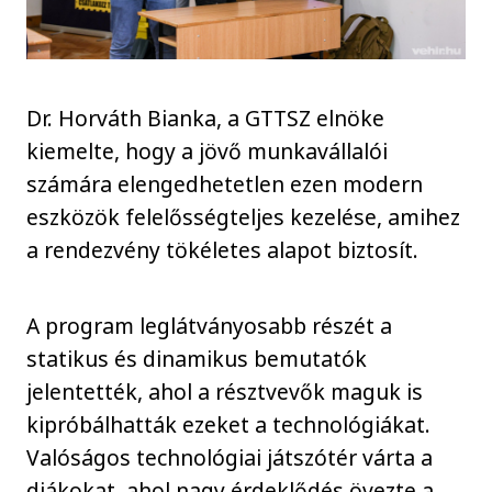
Dr. Horváth Bianka, a GTTSZ elnöke
kiemelte, hogy a jövő munkavállalói
számára elengedhetetlen ezen modern
eszközök felelősségteljes kezelése, amihez
a rendezvény tökéletes alapot biztosít.
A program leglátványosabb részét a
statikus és dinamikus bemutatók
jelentették, ahol a résztvevők maguk is
kipróbálhatták ezeket a technológiákat.
Valóságos technológiai játszótér várta a
diákokat, ahol nagy érdeklődés övezte a