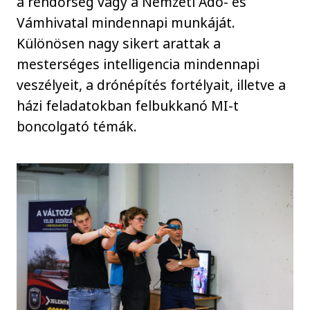
a rendőrség vagy a Nemzeti Adó- és
Vámhivatal mindennapi munkáját.
Különösen nagy sikert arattak a
mesterséges intelligencia mindennapi
veszélyeit, a drónépítés fortélyait, illetve a
házi feladatokban felbukkanó MI-t
boncolgató témák.