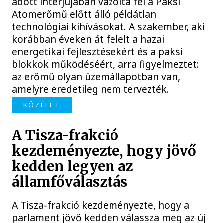
adott interjújában vázolta fel a Paksi
Atomerőmű előtt álló példátlan
technológiai kihívásokat. A szakember, aki
korábban éveken át felelt a hazai
energetikai fejlesztésekért és a paksi
blokkok működéséért, arra figyelmeztet:
az erőmű olyan üzemállapotban van,
amelyre eredetileg nem tervezték.
KÖZÉLET
A Tisza-frakció
kezdeményezte, hogy jövő
kedden legyen az
államfőválasztás
A Tisza-frakció kezdeményezte, hogy a
parlament jövő kedden válassza meg az új