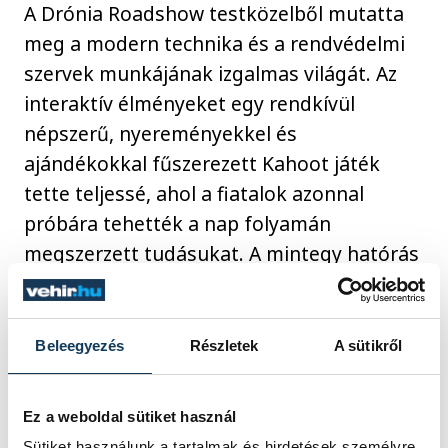
A Drónia Roadshow testközelből mutatta
meg a modern technika és a rendvédelmi
szervek munkájának izgalmas világát. Az
interaktív élményeket egy rendkívül
népszerű, nyereményekkel és
ajándékokkal fűszerezett Kahoot játék
tette teljessé, ahol a fiatalok azonnal
próbára tehették a nap folyamán
megszerzett tudásukat. A mintegy hatórás
kaland bebizonyította, hogy az innováció
világa mindenki számára tartogat
izgalmakat, a szervezők pedig a diákok
Beleegyezés
Részletek
A sütikről
visszajelzéseire építve folytatják
hamarosan a lendületes országos körutat.
Ez a weboldal sütiket használ
Sütiket használunk a tartalmak és hirdetések személyre