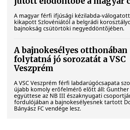
jutott elődöntőbe a magyar 
A magyar férfi ifjúsági kézilabda-válogatot
kikapott Szlovéniától a belgrádi korosztály
bajnokság csütörtöki negyeddöntőjében.
A bajnokesélyes otthonában
folytatná jó sorozatát a VSC
Veszprém
A VSC Veszprém férfi labdarúgócsapata s
újabb komoly erőfelmérő előtt áll: Gunther
együttese az NB III északnyugati csoportj
fordulójában a bajnokesélyesnek tartott D
Bányász FC vendége lesz.