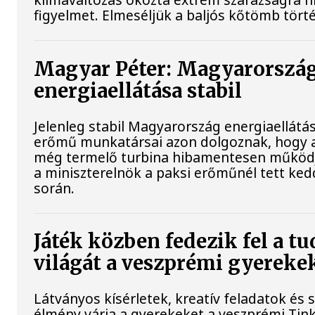
figyelmet. Elmeséljük a baljós kőtömb tört
Magyar Péter: Magyarorszá
energiaellátása stabil
Jelenleg stabil Magyarország energiaellátás
erőmű munkatársai azon dolgoznak, hogy a
még termelő turbina hibamentesen működj
a miniszterelnök a paksi erőműnél tett ked
során.
Játék közben fedezik fel a 
világát a veszprémi gyereke
Látványos kísérletek, kreatív feladatok és 
élmény várja a gyerekeket a veszprémi Tin