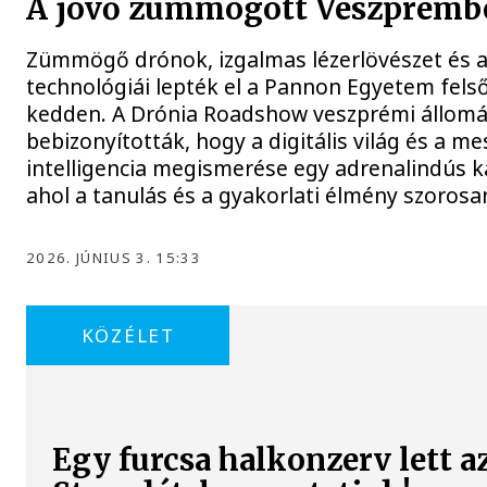
A jövő zümmögött Veszprémb
Zümmögő drónok, izgalmas lézerlövészet és a
technológiái lepték el a Pannon Egyetem fel
kedden. A Drónia Roadshow veszprémi állom
bebizonyították, hogy a digitális világ és a m
intelligencia megismerése egy adrenalindús ka
ahol a tanulás és a gyakorlati élmény szorosa
2026. JÚNIUS 3. 15:33
KÖZÉLET
Egy furcsa halkonzerv lett a