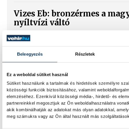
Vizes Eb: bronzérmes a mag
nyíltvízi váltó
A Fábián Bettina, Mihályvári-Farkas Viktóri
Kristóf, Betlehem Dávid összetételű magya
bronzérmet nyert szombaton a nyíltvízi ús
Beleegyezés
Részletek
váltóversenyében.
Ez a weboldal sütiket használ
A gólok mellett a könnyek i
Sütiket használunk a tartalmak és hirdetések személyre sz
potyogtak – Gasper Marguc
közösségi funkciók biztosításához, valamint weboldalforgal
elköszönt Veszprémtől
elemzéséhez. Ezenkívül közösségi média-, hirdető- és ele
partnereinkkel megosztjuk az Ön weboldalhasználatra vonatk
Érzelmekben és gólokban gazdag gálamérk
akik kombinálhatják az adatokat más olyan adatokkal, amely
láthatott a veszprémi közönség péntek est
meg számukra vagy az Ön által használt más szolgáltatásokb
Veszprém idénybeli első hazai mérkőzésén