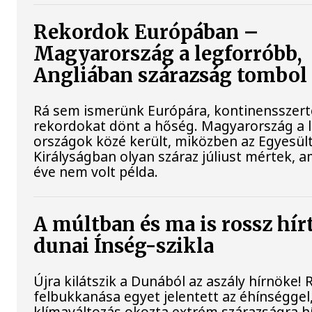
Rekordok Európában –
Magyarország a legforróbb,
Angliában szárazság tombol
Rá sem ismerünk Európára, kontinensszert
rekordokat dönt a hőség. Magyarország a 
országok közé került, miközben az Egyesül
Királyságban olyan száraz júliust mértek, a
éve nem volt példa.
A múltban és ma is rossz hír
dunai Ínség-szikla
Újra kilátszik a Dunából az aszály hírnöke!
felbukkanása egyet jelentett az éhínséggel
klímaváltozás okozta extrém szárazságra hív