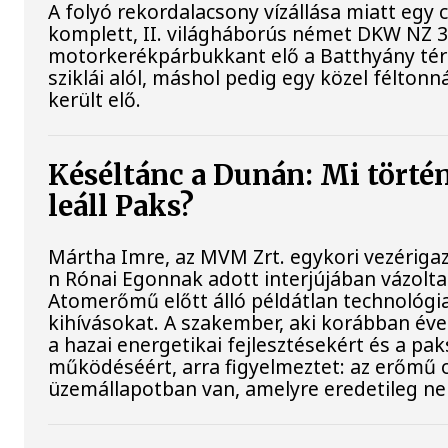
A folyó rekordalacsony vízállása miatt egy
komplett, II. világháborús német DKW NZ 
motorkerékpárbukkant elő a Batthyány tér
sziklái alól, máshol pedig egy közel féltonn
került elő.
Késéltánc a Dunán: Mi történ
leáll Paks?
Mártha Imre, az MVM Zrt. egykori vezériga
n Rónai Egonnak adott interjújában vázolta 
Atomerőmű előtt álló példátlan technológia
kihívásokat. A szakember, aki korábban évek
a hazai energetikai fejlesztésekért és a pa
működéséért, arra figyelmeztet: az erőmű 
üzemállapotban van, amelyre eredetileg ne