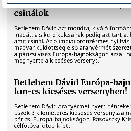
Betlehem Dávid: szeretem, a
csinálok
Betlehem Dávid azt mondta, kiváló formába
magát, a sikere kulcsának pedig azt tartja, 
amit csinál. Az olimpiai bronzérmes nyíltvíz
magyar küldöttség első aranyérmét szerez
a párizsi vizes Európa-bajnokságon azzal, 
megnyerte a kieséses versenyt.
Betlehem Dávid Európa-bajn
km-es kieséses versenyben!
Betlehem Dávid aranyérmet nyert pénteken 
úszók 3 kilométeres kieséses versenyszám
párizsi Európa-bajnokságon. Rasovszky Kri
célfotóval ötödik lett.