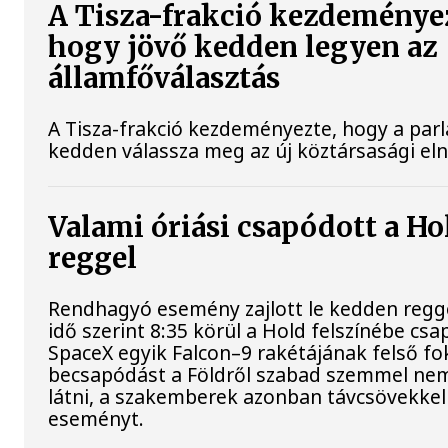
A Tisza-frakció kezdeménye
hogy jövő kedden legyen az
államfőválasztás
A Tisza-frakció kezdeményezte, hogy a par
kedden válassza meg az új köztársasági el
Valami óriási csapódott a H
reggel
Rendhagyó esemény zajlott le kedden regg
idő szerint 8:35 körül a Hold felszínébe csa
SpaceX egyik Falcon–9 rakétájának felső fo
becsapódást a Földről szabad szemmel nem
látni, a szakemberek azonban távcsövekkel 
eseményt.