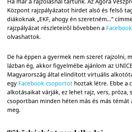
Ha már a rajzolásnál tartunk. Az Agóra Veszpr
Központ rajzpályázatot hirdet alsó és felső t
diákoknak „EKF, ahogy én szeretném…” címme
rajzpályázat részleteiről bővebben a
Facebook
olvashattok.
De ha éppen a gyermek nem szeret rajzolni, m
lázban ég, akkor figyelmébe ajánlom az UNIC
Magyarország által elindított virtuális alkotó
egy
Facebook csoportot
hoztak létre. Ebbe a 
alkotásaikat várják, ez lehet rajz, vers, próza, 
csoportban minden héten más és más témát
meg.