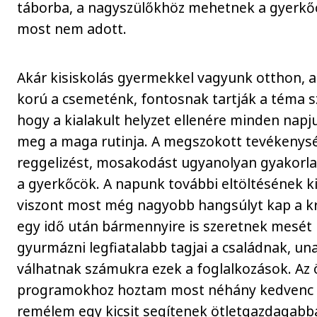
táborba, a nagyszülőkhöz mehetnek a gyerkőc
most nem adott.
Akár kisiskolás gyermekkel vagyunk otthon, 
korú a csemeténk, fontosnak tartják a téma sz
hogy a kialakult helyzet ellenére minden nap
meg a maga rutinja. A megszokott tevékenysé
reggelizést, mosakodást ugyanolyan gyakorla
a gyerkőcök. A napunk további eltöltésének ki
viszont most még nagyobb hangsúlyt kap a kre
egy idő után bármennyire is szeretnek mesét 
gyurmázni legfiatalabb tagjai a családnak, u
válhatnak számukra ezek a foglalkozások. Az 
programokhoz hoztam most néhány kedvenc 
remélem egy kicsit segítenek ötletgazdagabb