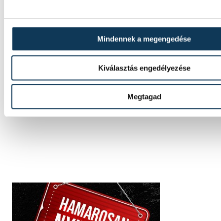
Mindennek a megengedése
SZERZŐ
Krónusz-
Kiválasztás engedélyezése
Riskó
Annamária
Megtagad