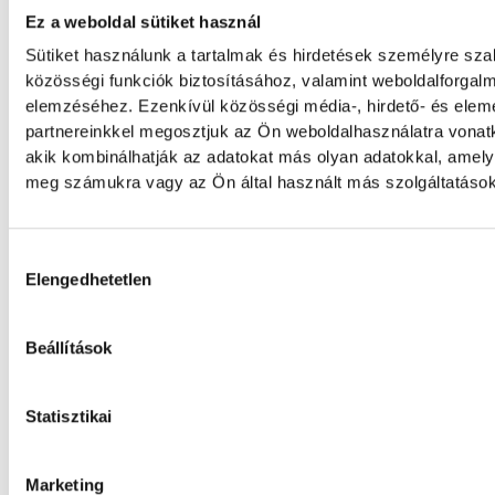
Ez a weboldal sütiket használ
Sütiket használunk a tartalmak és hirdetések személyre sz
közösségi funkciók biztosításához, valamint weboldalforgal
elemzéséhez. Ezenkívül közösségi média-, hirdető- és ele
partnereinkkel megosztjuk az Ön weboldalhasználatra vonatk
akik kombinálhatják az adatokat más olyan adatokkal, amely
meg számukra vagy az Ön által használt más szolgáltatásokb
A szerencsésebbek focizhatnak, kosarazhatna
fogócskázhatnak a kertben. Ha van betonos r
rollerezni, biciklizni is lehet, vödrökből, műany
Hozzájárulás kiválasztása
Elengedhetetlen
töltött) flakonokból tegyünk le nekik akadály
ügyesebbek, mérjük az időt is.
Beállítások
Statisztikai
közélet
játék
gyerek
maradjotthon
ötletek
neunatkozzon
Marketing