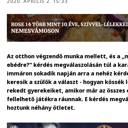
2020. ÁPRILIS 2. 15:33
Az otthon végzendő munka mellett, és a „
ebédre?” kérdés megválaszolásán túl a ka
immáron sokadik napján arra a nehéz kérdé
keresik a szülők a választ - hogyan kössék l
rekedt gyerekeiket, amikor már az összes
fellelhető játékra ráunnak. E kérdés megv
hoztunk néhány ötletet.