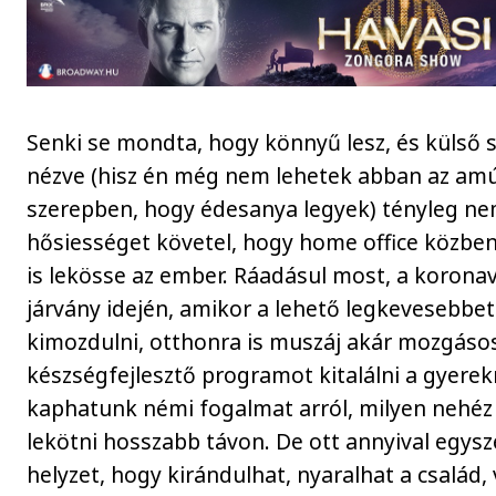
Senki se mondta, hogy könnyű lesz, és külső 
nézve (hisz én még nem lehetek abban az am
szerepben, hogy édesanya legyek) tényleg nem
hősiességet követel, hogy home office közbe
is lekösse az ember. Ráadásul most, a koronav
járvány idején, amikor a lehető legkevesebbet i
kimozdulni, otthonra is muszáj akár mozgásos
készségfejlesztő programot kitalálni a gyere
kaphatunk némi fogalmat arról, milyen nehéz 
lekötni hosszabb távon. De ott annyival egys
helyzet, hogy kirándulhat, nyaralhat a család,