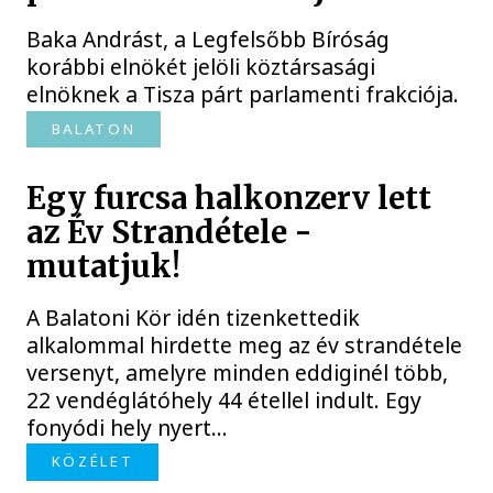
Baka Andrást, a Legfelsőbb Bíróság
korábbi elnökét jelöli köztársasági
elnöknek a Tisza párt parlamenti frakciója.
BALATON
Egy furcsa halkonzerv lett
az Év Strandétele -
mutatjuk!
A Balatoni Kör idén tizenkettedik
alkalommal hirdette meg az év strandétele
versenyt, amelyre minden eddiginél több,
22 vendéglátóhely 44 étellel indult. Egy
fonyódi hely nyert...
KÖZÉLET