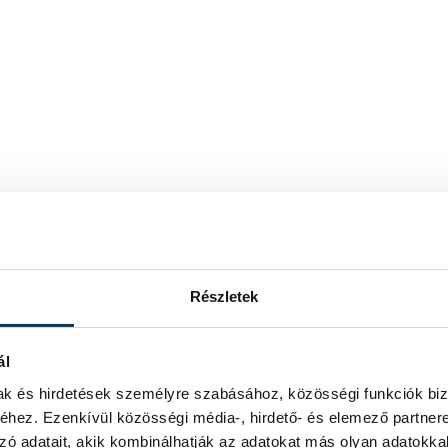
Részletek
ál
mak és hirdetések személyre szabásához, közösségi funkciók biz
hez. Ezenkívül közösségi média-, hirdető- és elemező partner
zó adatait, akik kombinálhatják az adatokat más olyan adatokka