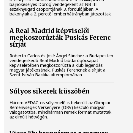
bajnokesélyes Dorog vendégeként az NB III
északnyugati csoportjának 3. fordulójában. A
bakonyiak a 2. perctől emberhátrányban játszottak.
A Real Madrid képviselői
megkoszorúzták Puskás Ferenc
sírját
Roberto Carlos és José Ángel Sánchez a Budapesten
vendégeskedő Real Madrid labdarúgócsapat
képviseletében megkoszorúzta a klub legendás
magyar játékosának, Puskás Ferencnek a sírját a
Szent István Bazilika altemplomában.
Súlyos sikerek küszöbén
Három VEDAC-os súlyemelő is bekerült az Olimpiai
Reménységek Versenyére (ORV) készülő magyar
válogatottba, mindhárman remek formát mutattak
az elmúlt hétvégén.