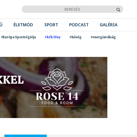
Ű
ÉLETMÓD
SPORT
PODCAST
GALÉRIA
#Európa Sportrégiója
#kék fény
#hőség
#energiaválság