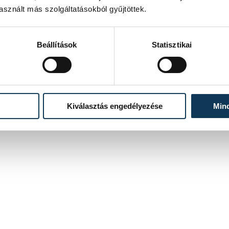
sznált más szolgáltatásokból gyűjtöttek.
Beállítások
Statisztikai
Kiválasztás engedélyezése
Min