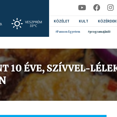
KÖZÉLET
KULT
KÖZÉRDEK
VESZPRÉM
9.
33°C
#Pannon Egyetem
#programajánló