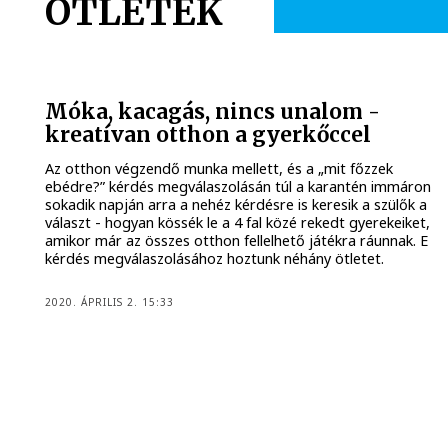
ÖTLETEK
Móka, kacagás, nincs unalom -
kreatívan otthon a gyerkőccel
Az otthon végzendő munka mellett, és a „mit főzzek
ebédre?” kérdés megválaszolásán túl a karantén immáron
sokadik napján arra a nehéz kérdésre is keresik a szülők a
választ - hogyan kössék le a 4 fal közé rekedt gyerekeiket,
amikor már az összes otthon fellelhető játékra ráunnak. E
kérdés megválaszolásához hoztunk néhány ötletet.
2020. ÁPRILIS 2. 15:33