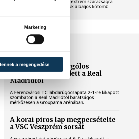
pedig a klímaváltozás okozta extrém szárazságra
hívja fel a figyelmet. Elmeséljük a baljós kőtömb
történetét.
Marketing
SPORT
dennek a megengedése
A Ferencváros egygólos
vereséget szenvedett a Real
Madridtól
A Ferencvárosi TC labdarúgócsapata 2-1-re kikapott
szombaton a Real Madridtól barátságos
mérkőzésen a Groupama Arénában.
A korai piros lap megpecsételte
a VSC Veszprém sorsát
A veszprémi labdarúgócsapat 6–0-ra kikapott a