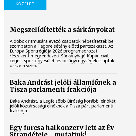
KÖZÉLET
Megszelídítették a sárkányokat
A dobok ritmusára evező csapatok népesítették be
szombaton a Tagore sétány előtti partszakaszt. Az
Európa Sportrégiója 2026 programsorozat
részeként megrendezett Sárkányhajó Kupán civil,
céges, sportegyesületi és belügyi egységek csaptak
össze a vízen.
Baka Andrást jelöli államfőnek a
Tisza parlamenti frakciója
Baka Andrást, a Legfelsőbb Bíróság korábbi elnökét
jelöli köztársasági elnöknek a Tisza párt parlamenti
frakciója.
Egy furcsa halkonzerv lett az Év
Strandétele - mutatjuk!