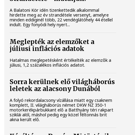
A Balatoni Kör idén tizenkettedik alkalommal
hirdette meg az év strandétele versenyt, amelyre
minden eddiginél több, 22 vendéglátóhely 44 étellel
indult. Egy fonyódi hely nyert...
Meglepték az elemzőket a
júliusi inflációs adatok
Hatalmas meglepetésként értékelték az elemzők a
júliusi, 1,2 százalékos inflációs adatot.
Sorra kerülnek elő világháborús
leletek az alacsony Dunából
A folyó rekordalacsony vízállása miatt egy csaknem
komplett, II. világháborús német DKW NZ 350-1
motorkerékpárbukkant elő a Batthyány téri rakpart
sziklái alól, máshol pedig egy közel féltonnás brit
akna került elő.