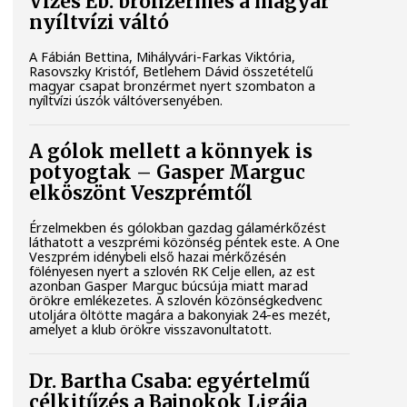
Vizes Eb: bronzérmes a magyar
nyíltvízi váltó
A Fábián Bettina, Mihályvári-Farkas Viktória,
Rasovszky Kristóf, Betlehem Dávid összetételű
magyar csapat bronzérmet nyert szombaton a
nyíltvízi úszók váltóversenyében.
A gólok mellett a könnyek is
potyogtak – Gasper Marguc
elköszönt Veszprémtől
Érzelmekben és gólokban gazdag gálamérkőzést
láthatott a veszprémi közönség péntek este. A One
Veszprém idénybeli első hazai mérkőzésén
fölényesen nyert a szlovén RK Celje ellen, az est
azonban Gasper Marguc búcsúja miatt marad
örökre emlékezetes. A szlovén közönségkedvenc
utoljára öltötte magára a bakonyiak 24-es mezét,
amelyet a klub örökre visszavonultatott.
Dr. Bartha Csaba: egyértelmű
célkitűzés a Bajnokok Ligája