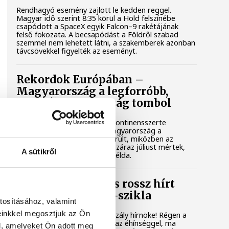
Rendhagyó esemény zajlott le kedden reggel.
Magyar idő szerint 8:35 körül a Hold felszínébe
csapódott a SpaceX egyik Falcon–9 rakétájának
felső fokozata. A becsapódást a Földről szabad
szemmel nem lehetett látni, a szakemberek azonban
távcsövekkel figyelték az eseményt.
Rekordok Európában –
Magyarország a legforróbb,
Angliában szárazság tombol
Rá sem ismerünk Európára, kontinensszerte
rekordokat dönt a hőség. Magyarország a
legforróbb országok közé került, miközben az
Egyesült Királyságban olyan száraz júliust mértek,
A sütikről
amilyenre 155 éve nem volt példa.
A múltban és ma is rossz hírt
hoz a dunai Ínség-szikla
tosításához, valamint
einkkel megosztjuk az Ön
Újra kilátszik a Dunából az aszály hírnöke! Régen a
felbukkanása egyet jelentett az éhínséggel, ma
l, amelyeket Ön adott meg