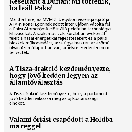
Késéltánc a Dunán: Mi történik,
ha leáll Paks?
Mártha Imre, az MVM Zrt. egykori vezérigazgatója
ATV-n Rónai Egonnak adott interjújában vázolta fel
a Paksi Atomerőmű előtt álló példátlan technológiai
kihívásokat. A szakember, aki korábban éveken át
felelt a hazai energetikai fejlesztésekért és a paksi
blokkok működéséért, arra figyelmeztet: az erőmű
olyan üzemállapotban van, amelyre eredetileg nem
tervezték.
A Tisza-frakció kezdeményezte,
hogy jövő kedden legyen az
államfőválasztás
A Tisza-frakció kezdeményezte, hogy a parlament
jövő kedden válassza meg az új köztársasági
elnököt.
Valami óriási csapódott a Holdba
ma reggel