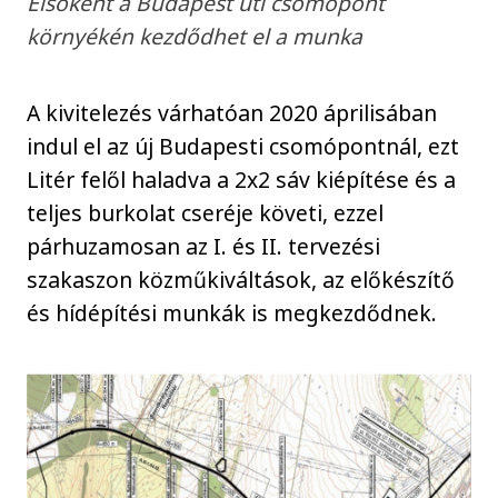
Elsőként a Budapest úti csomópont
környékén kezdődhet el a munka
A kivitelezés várhatóan 2020 áprilisában
indul el az új Budapesti csomópontnál, ezt
Litér felől haladva a 2x2 sáv kiépítése és a
teljes burkolat cseréje követi, ezzel
párhuzamosan az I. és II. tervezési
szakaszon közműkiváltások, az előkészítő
és hídépítési munkák is megkezdődnek.