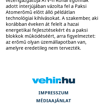
vezérigazgatója ATV-n Rónai Egonnak
adott interjújában vázolta fel a Paksi
Atomerőmű előtt álló példátlan
technológiai kihívásokat. A szakember, aki
korábban éveken át felelt a hazai
energetikai fejlesztésekért és a paksi
blokkok működéséért, arra figyelmeztet:
az erőmű olyan üzemállapotban van,
amelyre eredetileg nem tervezték.
IMPRESSZUM
MÉDIAAJÁNLAT