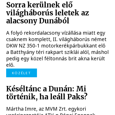
Sorra kerülnek elő
világháborús leletek az
alacsony Dunából
A folyó rekordalacsony vízállása miatt egy
csaknem komplett, II. világháborús német
DKW NZ 350-1 motorkerékpárbukkant elő
a Batthyány téri rakpart sziklái alól, máshol
pedig egy közel féltonnás brit akna került
elő.
KÖZÉLET
Késéltánc a Dunán: Mi
történik, ha leáll Paks?
Mártha Imre, az MVM Zrt. egykori