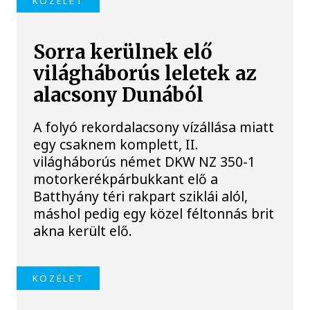
KÖZÉLET
Sorra kerülnek elő
világháborús leletek az
alacsony Dunából
A folyó rekordalacsony vízállása miatt
egy csaknem komplett, II.
világháborús német DKW NZ 350-1
motorkerékpárbukkant elő a
Batthyány téri rakpart sziklái alól,
máshol pedig egy közel féltonnás brit
akna került elő.
KÖZÉLET