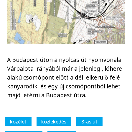
A Budapest úton a nyolcas út nyomvonala
Várpalota irányából már a jelenlegi, lóhere
alakú csomópont előtt a déli elkerülő felé
kanyarodik, és egy új csomópontból lehet
majd letérni a Budapest útra.
közélet
közlekedés
8-as út