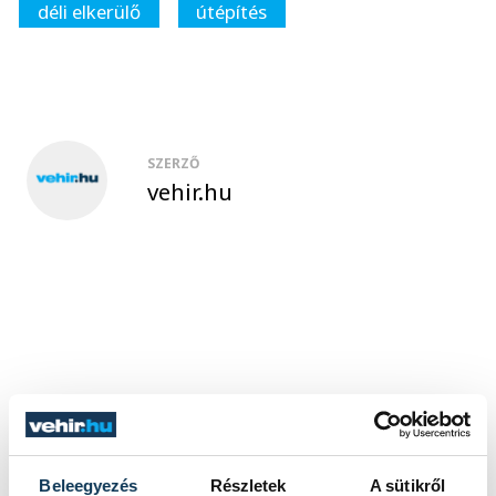
déli elkerülő
útépítés
SZERZŐ
vehir.hu
Beleegyezés
Részletek
A sütikről