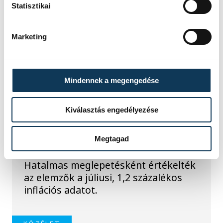
Statisztikai
Marketing
TOVÁBBI CIKKEK
Mindennek a megengedése
KÖZÉLET
Kiválasztás engedélyezése
Meglepték az elemzőket
a júliusi inflációs adatok
Megtagad
Hatalmas meglepetésként értékelték
az elemzők a júliusi, 1,2 százalékos
inflációs adatot.