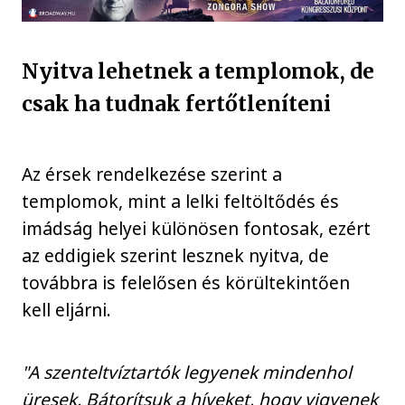
Nyitva lehetnek a templomok, de
csak ha tudnak fertőtleníteni
Az érsek rendelkezése szerint a
templomok, mint a lelki feltöltődés és
imádság helyei különösen fontosak, ezért
az eddigiek szerint lesznek nyitva, de
továbbra is felelősen és körültekintően
kell eljárni.
"A szenteltvíztartók legyenek mindenhol
üresek. Bátorítsuk a híveket, hogy vigyenek