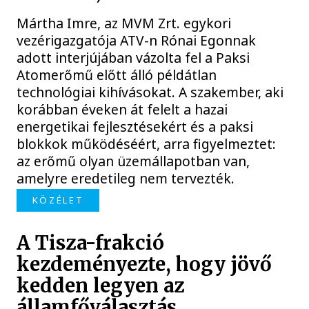
Mártha Imre, az MVM Zrt. egykori
vezérigazgatója ATV-n Rónai Egonnak
adott interjújában vázolta fel a Paksi
Atomerőmű előtt álló példátlan
technológiai kihívásokat. A szakember, aki
korábban éveken át felelt a hazai
energetikai fejlesztésekért és a paksi
blokkok működéséért, arra figyelmeztet:
az erőmű olyan üzemállapotban van,
amelyre eredetileg nem tervezték.
KÖZÉLET
A Tisza-frakció
kezdeményezte, hogy jövő
kedden legyen az
államfőválasztás