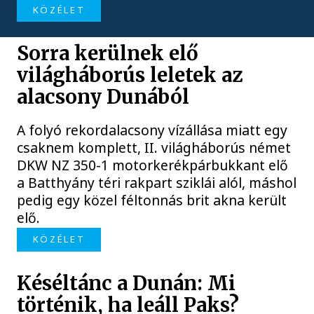
KÖZÉLET
Sorra kerülnek elő
világháborús leletek az
alacsony Dunából
A folyó rekordalacsony vízállása miatt egy
csaknem komplett, II. világháborús német
DKW NZ 350-1 motorkerékpárbukkant elő
a Batthyány téri rakpart sziklái alól, máshol
pedig egy közel féltonnás brit akna került
elő.
KÖZÉLET
Késéltánc a Dunán: Mi
történik, ha leáll Paks?