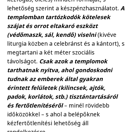
lehetőség szerint a készpénzhasználatot.
A
templomban tartózkodók kötelesek
szájat és orrot eltakaró eszközt
(védőmaszk, sál, kendő) viselni
(kivéve
liturgia közben a celebránst és a kántort), s
megtartani a két méter szociális
távolságot.
Csak azok a templomok
tarthatnak nyitva, ahol gondoskodni
tudnak az emberek által gyakran
érintett felületek (kilincsek, ajtók,
padok, korlátok, stb.) tisztántartásáról
és fertőtlenítéséről
– minél rövidebb
időközökkel – s ahol a belépőknek
kézfertőtlenítési lehetőség áll
rendelkezésre.