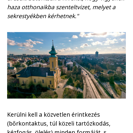
haza otthonaikba szenteltvizet, melyet a
sekrestyékben kérhetnek."
Kerülni kell a közvetlen érintkezés
(bőrkontaktus, túl közeli tartózkodás,
kézfogás, ölelés) minden formáját, s