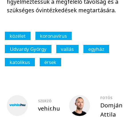
figyelmeztessük a megfelelő távolság és a
szükséges óvintézkedések megtartására.
közélet
koronavírus
Udvardy György
vallás
egyház
katolikus
érsek
FOTÓS
SZERZŐ
Domján
vehir.hu
Attila