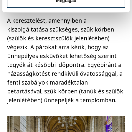
Megtagad
A keresztelést, amennyiben a
kiszolgáltatása szükséges, szűk körben
(szülők és keresztszülők jelenlétében)
végezik. A párokat arra kérik, hogy az
ünnepélyes esküvőket lehetőség szerint
tegyék át későbbi időpontra. Egyébiránt a
házasságkötést rendkívüli óvatossággal, a
fenti szabályok maradéktalan
betartásával, szűk körben (tanúk és szülők
jelenlétében) ünnepeljék a templomban.