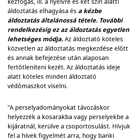
kézfogás, ill. a nyelvre és két szín alatti
áldoztatás elhagyása és
a kézbe
áldoztatás általánossá tétele. További
rendelkezésig ez az áldoztatás egyetlen
lehetséges módja.
Az áldoztató köteles
közvetlen az áldoztatás megkezdése előtt
és annak befejezése után alaposan
fertőtleníteni kezét. Az áldoztatás ideje
alatt köteles minden áldoztató
védőmaszkot viselni.
"A perselyadományokat távozáskor
helyezzék a kosarakba vagy perselyekbe a
kijáratnál, kerülve a csoportosulást. Hívjuk
fel a hívek figyelmét arra, hogy banki