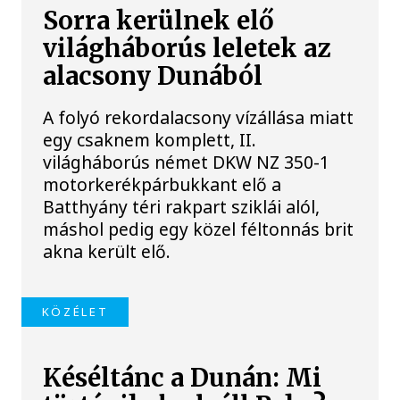
Sorra kerülnek elő
világháborús leletek az
alacsony Dunából
A folyó rekordalacsony vízállása miatt
egy csaknem komplett, II.
világháborús német DKW NZ 350-1
motorkerékpárbukkant elő a
Batthyány téri rakpart sziklái alól,
máshol pedig egy közel féltonnás brit
akna került elő.
KÖZÉLET
Késéltánc a Dunán: Mi