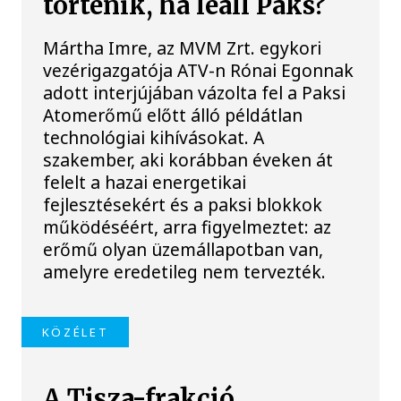
történik, ha leáll Paks?
Mártha Imre, az MVM Zrt. egykori
vezérigazgatója ATV-n Rónai Egonnak
adott interjújában vázolta fel a Paksi
Atomerőmű előtt álló példátlan
technológiai kihívásokat. A
szakember, aki korábban éveken át
felelt a hazai energetikai
fejlesztésekért és a paksi blokkok
működéséért, arra figyelmeztet: az
erőmű olyan üzemállapotban van,
amelyre eredetileg nem tervezték.
KÖZÉLET
A Tisza-frakció