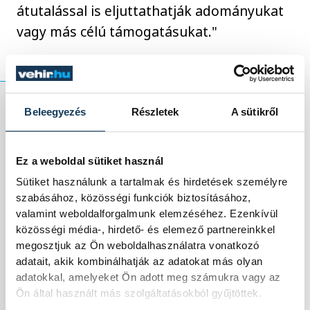
átutalással is eljuttathatják adományukat
vagy más célú támogatásukat."
Beleegyezés
Részletek
A sütikről
Az érsek azt kéri,
hogy a koruk vagy
Ez a weboldal sütiket használ
Sütiket használunk a tartalmak és hirdetések személyre
betegségük miatt
szabásához, közösségi funkciók biztosításához,
valamint weboldalforgalmunk elemzéséhez. Ezenkívül
veszélyeztetett
közösségi média-, hirdető- és elemező partnereinkkel
megosztjuk az Ön weboldalhasználatra vonatkozó
hívek továbbra is
adatait, akik kombinálhatják az adatokat más olyan
adatokkal, amelyeket Ön adott meg számukra vagy az
maradjanak otthon,
Ön által használt más szolgáltatásokból gyűjtöttek.