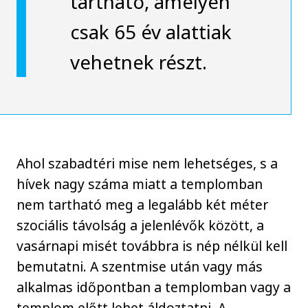
tartható, amelyen
csak 65 év alattiak
vehetnek részt.
Ahol szabadtéri mise nem lehetséges, s a
hívek nagy száma miatt a templomban
nem tartható meg a legalább két méter
szociális távolság a jelenlévők között, a
vasárnapi misét továbbra is nép nélkül kell
bemutatni. A szentmise után vagy más
alkalmas időpontban a templomban vagy a
templom előtt lehet áldoztatni. A