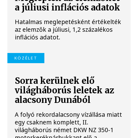
a júliusi inflációs adatok
Hatalmas meglepetésként értékelték
az elemzők a júliusi, 1,2 százalékos
inflációs adatot.
KÖZÉLET
Sorra kerülnek elő
világháborús leletek az
alacsony Dunából
A folyó rekordalacsony vízállása miatt
egy csaknem komplett, II.
világháborús német DKW NZ 350-1
motorkerékpárbukkant elő a