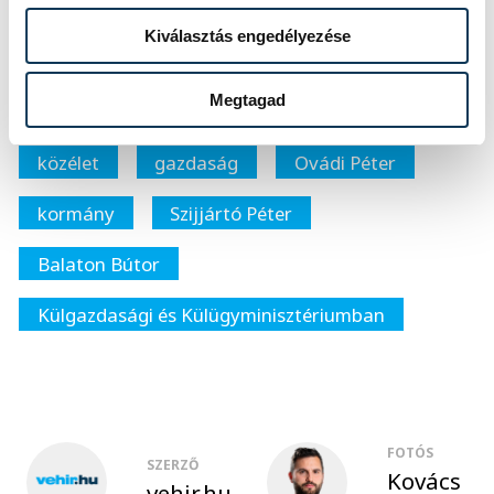
segítséget kap.
Kiválasztás engedélyezése
Megtagad
közélet
gazdaság
Ovádi Péter
kormány
Szijjártó Péter
Balaton Bútor
Külgazdasági és Külügyminisztériumban
FOTÓS
SZERZŐ
Kovács
vehir.hu