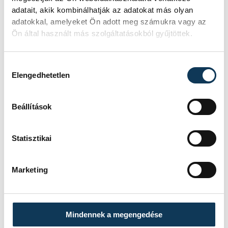
helyszínen történik a
adatait, akik kombinálhatják az adatokat más olyan
adatokkal, amelyeket Ön adott meg számukra vagy az
forgácsolás, a kárpitozás, az
Ön által használt más szolgáltatásokból gyűjtöttek.
összeszerelés és a
felületkezelés is. Közel 150 főt
Hozzájárulás kiválasztása
foglalkoztatnak.
Elengedhetetlen
Beállítások
Kapcsolódó cikk
Statisztikai
Közel háromszázmilliós
támogatást kap a Valeo-Siemens
Marketing
A Valeo Siemens eAutomotive Hungary Kft.
597 millió forint értékben fektet be, amihez
287 millió forintot meghaladó állami
Mindennek a megengedése