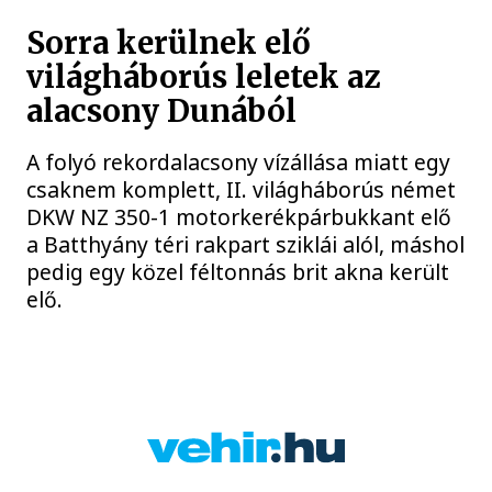
Sorra kerülnek elő
világháborús leletek az
alacsony Dunából
A folyó rekordalacsony vízállása miatt egy
csaknem komplett, II. világháborús német
DKW NZ 350-1 motorkerékpárbukkant elő
a Batthyány téri rakpart sziklái alól, máshol
pedig egy közel féltonnás brit akna került
elő.