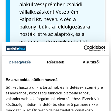
alakul Veszprémben családi
vállalkozásként Veszprémi
Faipari Rt. néven. A cég a
bakonyi bükkfa feldolgozására
hozták létre az alapítók, és a
gyár ma is a környék erdeiből
származó faanyagot használja.
Tevékenysége a gyártás teljes
Beleegyezés
Részletek
A sütikről
folyamatát felöleli a tervezéstől
a megvalósításig, egyedi
megrendelés esetén a teljes
Ez a weboldal sütiket használ
helyszíni beszerelésig. A
Sütiket használunk a tartalmak és hirdetések személyre
korszerű géppark és a gondos
szabásához, közösségi funkciók biztosításához,
valamint weboldalforgalmunk elemzéséhez. Ezenkívül
kézi munkaerő
közösségi média-, hirdető- és elemező partnereinkkel
együttműködésével, egy
megosztjuk az Ön weboldalhasználatra vonatkozó