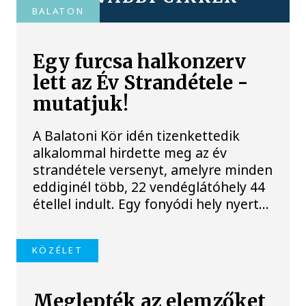
BALATON
Egy furcsa halkonzerv
lett az Év Strandétele -
mutatjuk!
A Balatoni Kör idén tizenkettedik
alkalommal hirdette meg az év
strandétele versenyt, amelyre minden
eddiginél több, 22 vendéglátóhely 44
étellel indult. Egy fonyódi hely nyert...
KÖZÉLET
Meglepték az elemzőket