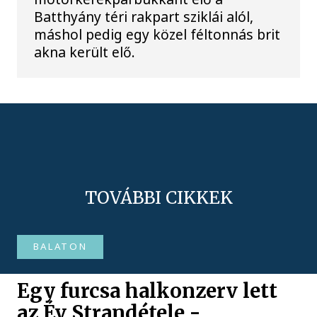
Batthyány téri rakpart sziklái alól,
máshol pedig egy közel féltonnás brit
akna került elő.
TOVÁBBI CIKKEK
BALATON
Egy furcsa halkonzerv lett
az Év Strandétele -