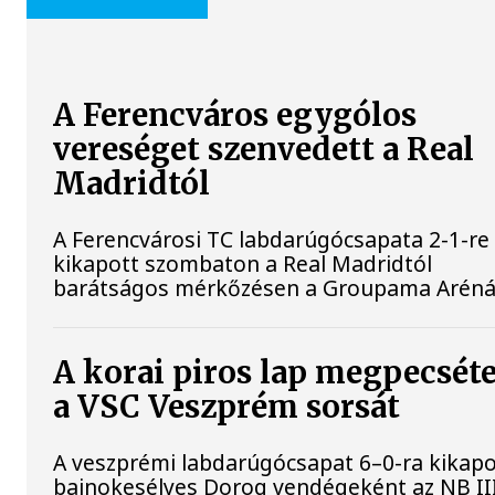
A Ferencváros egygólos
vereséget szenvedett a Real
Madridtól
A Ferencvárosi TC labdarúgócsapata 2-1-re
kikapott szombaton a Real Madridtól
barátságos mérkőzésen a Groupama Aréná
A korai piros lap megpecséte
a VSC Veszprém sorsát
A veszprémi labdarúgócsapat 6–0-ra kikapo
bajnokesélyes Dorog vendégeként az NB II