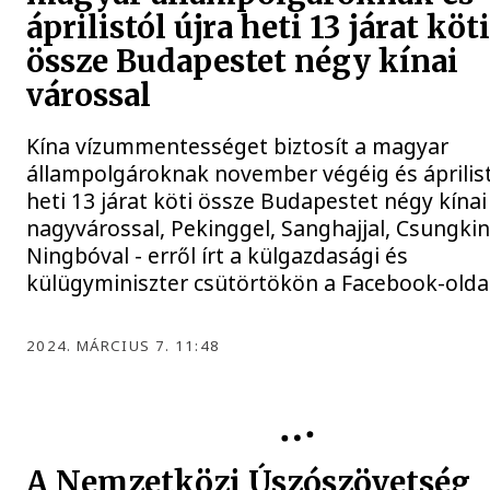
áprilistól újra heti 13 járat köt
össze Budapestet négy kínai
várossal
Kína vízummentességet biztosít a magyar
állampolgároknak november végéig és áprilist
heti 13 járat köti össze Budapestet négy kínai
nagyvárossal, Pekinggel, Sanghajjal, Csungki
Ningbóval - erről írt a külgazdasági és
külügyminiszter csütörtökön a Facebook-olda
2024. MÁRCIUS 7. 11:48
A Nemzetközi Úszószövetség