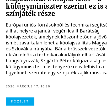
külügyminiszter szerint ez is 
színjáték része
Európai uniós forrásokból és technikai segíts
állhat helyre a január végén leállt Barátság
kőolajvezeték, amelynek köszönhetően a jöv
ismét zavartalan lehet a kőolajszállítás Magy
és Szlovákia irányába. Bár a brüsszeli vezetők
ukrán elnök a technikai akadályok elhárítását
hangsúlyozzák, Szijjártó Péter külgazdasági é
külügyminiszter más tényezőkre is felhívta a
figyelmet, szerinte egy színjáték zajlik most is
2026. MÁRCIUS 17. 16:30
KÖZÉLET