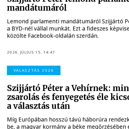
mandátumáról
Lemond parlamenti mandátumáról Szijjártó Pé
a BYD-nél vállal munkát. Ezt a fideszes képvis
közölte Facebook-oldalán szerdán.
2026. JÚLIUS 15. 14:47
VÁLASZTÁS 2026
Szijjártó Péter a Vehírnek: mi
zsarolás és fenyegetés éle kics
a választás után
Míg Európában hosszú távú háborúra rendez
be, a magyar kormány a béke megőrzésében 