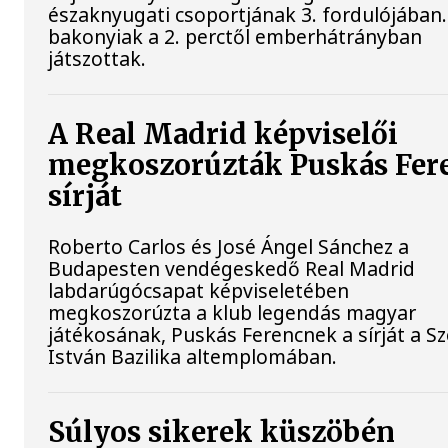
északnyugati csoportjának 3. fordulójában.
bakonyiak a 2. perctől emberhátrányban
játszottak.
A Real Madrid képviselői
megkoszorúzták Puskás Fer
sírját
Roberto Carlos és José Ángel Sánchez a
Budapesten vendégeskedő Real Madrid
labdarúgócsapat képviseletében
megkoszorúzta a klub legendás magyar
játékosának, Puskás Ferencnek a sírját a S
István Bazilika altemplomában.
Súlyos sikerek küszöbén