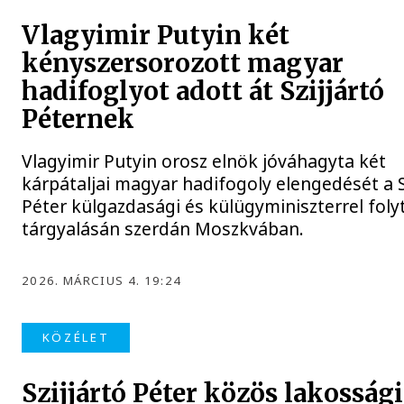
Vlagyimir Putyin két
kényszersorozott magyar
hadifoglyot adott át Szijjártó
Péternek
Vlagyimir Putyin orosz elnök jóváhagyta két
kárpátaljai magyar hadifogoly elengedését a S
Péter külgazdasági és külügyminiszterrel foly
tárgyalásán szerdán Moszkvában.
2026. MÁRCIUS 4. 19:24
KÖZÉLET
Szijjártó Péter közös lakossági