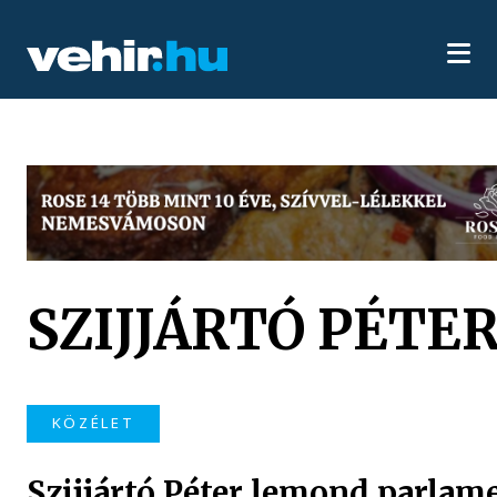
SZIJJÁRTÓ PÉTE
KÖZÉLET
Szijjártó Péter lemond parlam