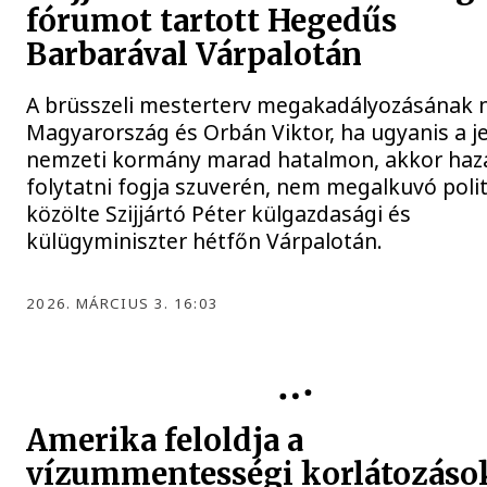
fórumot tartott Hegedűs
Barbarával Várpalotán
A brüsszeli mesterterv megakadályozásának 
Magyarország és Orbán Viktor, ha ugyanis a je
nemzeti kormány marad hatalmon, akkor haz
folytatni fogja szuverén, nem megalkuvó politi
közölte Szijjártó Péter külgazdasági és
külügyminiszter hétfőn Várpalotán.
2026. MÁRCIUS 3. 16:03
Amerika feloldja a
vízummentességi korlátozások