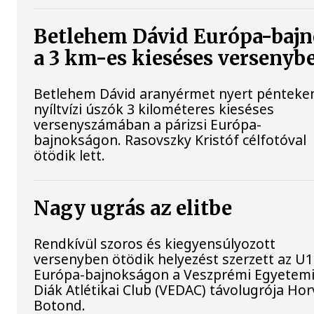
Betlehem Dávid Európa-baj
a 3 km-es kieséses versenyb
Betlehem Dávid aranyérmet nyert pénteke
nyíltvízi úszók 3 kilométeres kieséses
versenyszámában a párizsi Európa-
bajnokságon. Rasovszky Kristóf célfotóval
ötödik lett.
Nagy ugrás az elitbe
Rendkívül szoros és kiegyensúlyozott
versenyben ötödik helyezést szerzett az U
Európa-bajnokságon a Veszprémi Egyetemi
Diák Atlétikai Club (VEDAC) távolugrója Ho
Botond.