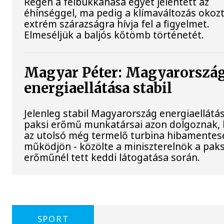
Régen a felbukkanása egyet jelentett az
éhínséggel, ma pedig a klímaváltozás okoz
extrém szárazságra hívja fel a figyelmet.
Elmeséljük a baljós kőtömb történetét.
Magyar Péter: Magyarorszá
energiaellátása stabil
Jelenleg stabil Magyarország energiaellátás
paksi erőmű munkatársai azon dolgoznak,
az utolsó még termelő turbina hibamentes
működjön - közölte a miniszterelnök a paks
erőműnél tett keddi látogatása során.
SPORT