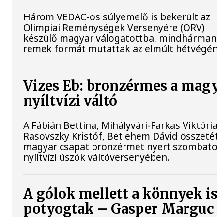
Három VEDAC-os súlyemelő is bekerült az
Olimpiai Reménységek Versenyére (ORV)
készülő magyar válogatottba, mindhárman
remek formát mutattak az elmúlt hétvégén
Vizes Eb: bronzérmes a mag
nyíltvízi váltó
A Fábián Bettina, Mihályvári-Farkas Viktória
Rasovszky Kristóf, Betlehem Dávid összeté
magyar csapat bronzérmet nyert szombato
nyíltvízi úszók váltóversenyében.
A gólok mellett a könnyek i
potyogtak – Gasper Marguc