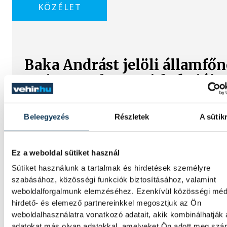
KÖZÉLET
Baka Andrást jelöli államfő
a Tisza parlamenti frakciója
Baka Andrást, a Legfelsőbb Bíróság korább
elnökét jelöli köztársasági elnöknek a Tisza
Beleegyezés
Részletek
A sütik
parlamenti frakciója.
Ez a weboldal sütiket használ
Egy furcsa halkonzerv lett a
Sütiket használunk a tartalmak és hirdetések személyre
Strandétele - mutatjuk!
szabásához, közösségi funkciók biztosításához, valamint
weboldalforgalmunk elemzéséhez. Ezenkívül közösségi méd
hirdető- és elemező partnereinkkel megosztjuk az Ön
A Balatoni Kör idén tizenkettedik alkalomm
weboldalhasználatra vonatkozó adatait, akik kombinálhatják
hirdette meg az év strandétele versenyt,
adatokat más olyan adatokkal, amelyeket Ön adott meg sz