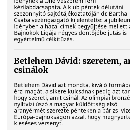
idénynek a One Veszprém férfi
kézilabdacsapata. A klub péntek délutáni
szezonnyitó sajtótájékoztatóján dr. Bartha
Csaba vezérigazgató kijelentette: a jubileu
idényben a hazai címek begyűjtése mellett 
Bajnokok Ligája négyes döntőjébe jutás is
egyértelmű célkitűzés.
Betlehem Dávid: szeretem, a
csinálok
Betlehem Dávid azt mondta, kiváló formáb
érzi magát, a sikere kulcsának pedig azt tar
hogy szereti, amit csinál. Az olimpiai bron
nyíltvízi úszó a magyar küldöttség első
aranyérmét szerezte pénteken a párizsi viz
Európa-bajnokságon azzal, hogy megnyert
kieséses versenyt.