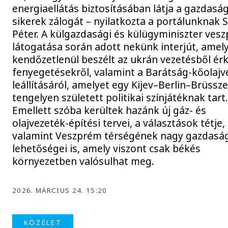
energiaellátás biztosításában látja a gazdaság
sikerek zálogát – nyilatkozta a portálunknak Sz
Péter. A külgazdasági és külügyminiszter ves
látogatása során adott nekünk interjút, amel
kendőzetlenül beszélt az ukrán vezetésből ér
fenyegetésekről, valamint a Barátság-kőolajv
leállításáról, amelyet egy Kijev–Berlin–Brüssze
tengelyen született politikai színjátéknak tart
Emellett szóba kerültek hazánk új gáz- és
olajvezeték-építési tervei, a választások tétje,
valamint Veszprém térségének nagy gazdasá
lehetőségei is, amely viszont csak békés
környezetben valósulhat meg.
2026. MÁRCIUS 24. 15:20
KÖZÉLET