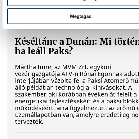
NZ 350-1 motorkerékpárbukkant elő a
Batthyány téri rakpart sziklái alól, máshol 
Megtagad
egy közel féltonnás brit akna került elő.
Késéltánc a Dunán: Mi történ
ha leáll Paks?
Mártha Imre, az MVM Zrt. egykori
vezérigazgatója ATV-n Rónai Egonnak adot
interjújában vázolta fel a Paksi Atomerőmű
álló példátlan technológiai kihívásokat. A
szakember, aki korábban éveken át felelt a 
energetikai fejlesztésekért és a paksi blok
működéséért, arra figyelmeztet: az erőmű 
üzemállapotban van, amelyre eredetileg n
tervezték.