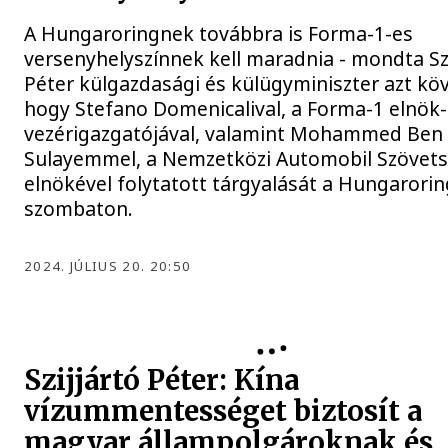
A Hungaroringnek továbbra is Forma-1-es
versenyhelyszínnek kell maradnia - mondta Szi
Péter külgazdasági és külügyminiszter azt kö
hogy Stefano Domenicalival, a Forma-1 elnök-
vezérigazgatójával, valamint Mohammed Ben
Sulayemmel, a Nemzetközi Automobil Szövet
elnökével folytatott tárgyalását a Hungarori
szombaton.
2024. JÚLIUS 20. 20:50
Szijjártó Péter: Kína
vízummentességet biztosít a
magyar állampolgároknak és