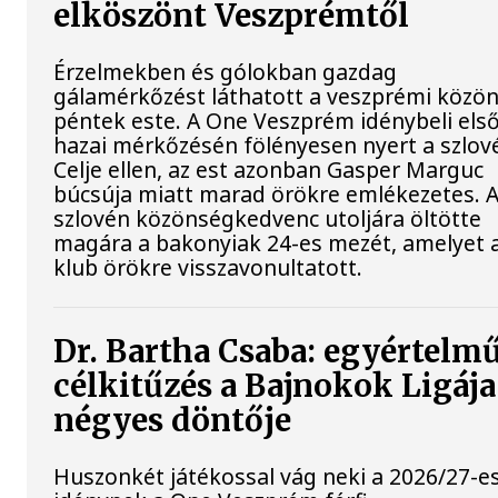
elköszönt Veszprémtől
Érzelmekben és gólokban gazdag
gálamérkőzést láthatott a veszprémi közö
péntek este. A One Veszprém idénybeli els
hazai mérkőzésén fölényesen nyert a szlov
Celje ellen, az est azonban Gasper Marguc
búcsúja miatt marad örökre emlékezetes. 
szlovén közönségkedvenc utoljára öltötte
magára a bakonyiak 24-es mezét, amelyet 
klub örökre visszavonultatott.
Dr. Bartha Csaba: egyértelm
célkitűzés a Bajnokok Ligája
négyes döntője
Huszonkét játékossal vág neki a 2026/27-e