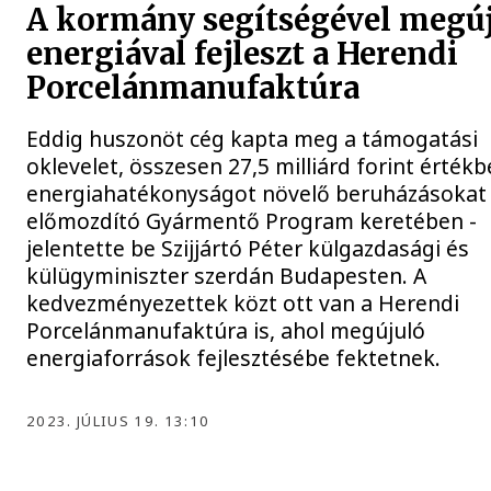
A kormány segítségével megú
energiával fejleszt a Herendi
Porcelánmanufaktúra
Eddig huszonöt cég kapta meg a támogatási
oklevelet, összesen 27,5 milliárd forint értékb
energiahatékonyságot növelő beruházásokat
előmozdító Gyármentő Program keretében -
jelentette be Szijjártó Péter külgazdasági és
külügyminiszter szerdán Budapesten. A
kedvezményezettek közt ott van a Herendi
Porcelánmanufaktúra is, ahol megújuló
energiaforrások fejlesztésébe fektetnek.
2023. JÚLIUS 19. 13:10