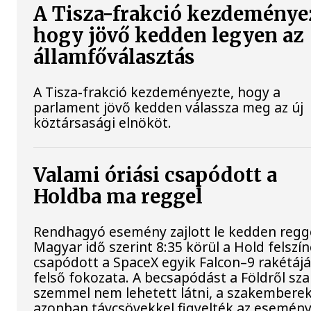
A Tisza-frakció kezdeménye
hogy jövő kedden legyen az
államfőválasztás
A Tisza-frakció kezdeményezte, hogy a
parlament jövő kedden válassza meg az új
köztársasági elnököt.
Valami óriási csapódott a
Holdba ma reggel
Rendhagyó esemény zajlott le kedden regge
Magyar idő szerint 8:35 körül a Hold felszí
csapódott a SpaceX egyik Falcon–9 rakétáj
felső fokozata. A becsapódást a Földről sz
szemmel nem lehetett látni, a szakembere
azonban távcsövekkel figyelték az esemény