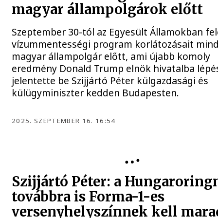
magyar állampolgárok előtt
Szeptember 30-tól az Egyesült Államokban fel
vízummentességi program korlátozásait min
magyar állampolgár előtt, ami újabb komoly
eredmény Donald Trump elnök hivatalba lépés
jelentette be Szijjártó Péter külgazdasági és
külügyminiszter kedden Budapesten.
2025. SZEPTEMBER 16. 16:54
FORMA-1
Szijjártó Péter: a Hungaroring
továbbra is Forma-1-es
versenyhelyszínnek kell mara