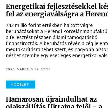
Energetikai fejlesztésekkel ké
fel az energiaválságra a Heren
742 millió forint értékben hajtott végre
beruházásokat a Herendi Porcelánmanufaktúra
a fejlesztést részben állami támogatásból
finanszírozták. A beruházás révén a cég jelent
megtakarításra tehet szert, és nagyobb bizto
nézhet szembe egy esetleges energetikai váls
2026. MÁRCIUS 19. 22:50
KÖZÉLET
Hamarosan újraindulhat az
olajszállítás Ukrajna felől - a