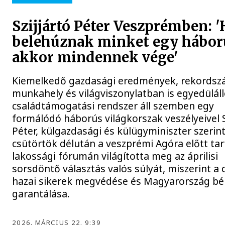
Szijjártó Péter Veszprémben: '
belehúznak minket egy hábor
akkor mindennek vége'
Kiemelkedő gazdasági eredmények, rekordsz
munkahely és világviszonylatban is egyedülál
családtámogatási rendszer áll szemben egy
formálódó háborús világkorszak veszélyeivel S
Péter, külgazdasági és külügyminiszter szerint
csütörtök délután a veszprémi Agóra előtt tar
lakossági fórumán világította meg az áprilisi
sorsdöntő választás valós súlyát, miszerint a c
hazai sikerek megvédése és Magyarország bé
garantálása.
2026. MÁRCIUS 22. 9:39