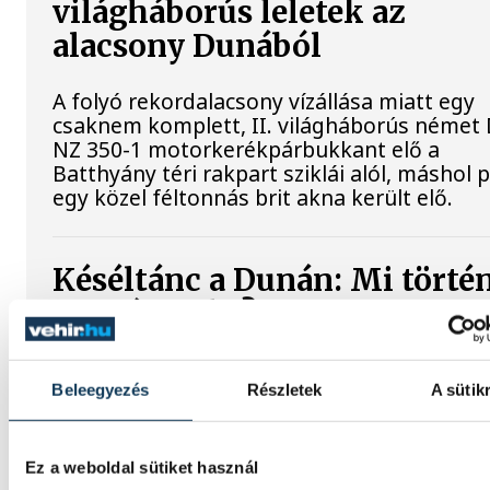
világháborús leletek az
alacsony Dunából
A folyó rekordalacsony vízállása miatt egy
csaknem komplett, II. világháborús néme
NZ 350-1 motorkerékpárbukkant elő a
Batthyány téri rakpart sziklái alól, máshol 
egy közel féltonnás brit akna került elő.
Késéltánc a Dunán: Mi történ
ha leáll Paks?
Mártha Imre, az MVM Zrt. egykori
vezérigazgatója ATV-n Rónai Egonnak adot
Beleegyezés
Részletek
A sütik
interjújában vázolta fel a Paksi Atomerőmű
álló példátlan technológiai kihívásokat. A
szakember, aki korábban éveken át felelt a 
Ez a weboldal sütiket használ
energetikai fejlesztésekért és a paksi blok