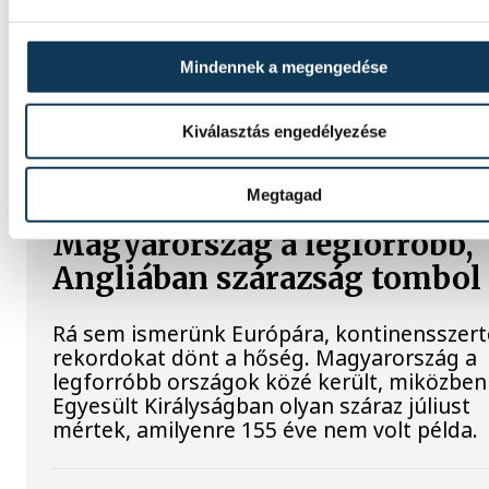
Rendhagyó esemény zajlott le kedden regge
Magyar idő szerint 8:35 körül a Hold felszí
csapódott a SpaceX egyik Falcon–9 rakétáj
Mindennek a megengedése
felső fokozata. A becsapódást a Földről sz
szemmel nem lehetett látni, a szakembere
azonban távcsövekkel figyelték az esemény
Kiválasztás engedélyezése
Megtagad
Rekordok Európában –
Magyarország a legforróbb,
Angliában szárazság tombol
Rá sem ismerünk Európára, kontinensszert
rekordokat dönt a hőség. Magyarország a
legforróbb országok közé került, miközben
Egyesült Királyságban olyan száraz júliust
mértek, amilyenre 155 éve nem volt példa.