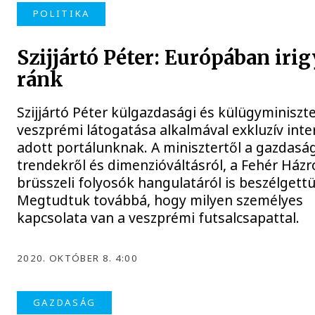
POLITIKA
Szijjártó Péter: Európában iri
ránk
Szijjártó Péter külgazdasági és külügyminiszt
veszprémi látogatása alkalmával exkluzív inte
adott portálunknak. A minisztertől a gazdaság
trendekről és dimenzióváltásról, a Fehér Házró
brüsszeli folyosók hangulatáról is beszélgett
Megtudtuk továbbá, hogy milyen személyes
kapcsolata van a veszprémi futsalcsapattal.
2020. OKTÓBER 8. 4:00
GAZDASÁG