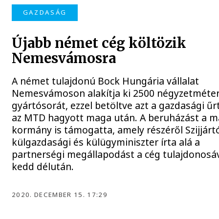
GAZDASÁG
Újabb német cég költözik
Nemesvámosra
A német tulajdonú Bock Hungária vállalat
Nemesvámoson alakítja ki 2500 négyzetméte
gyártósorát, ezzel betöltve azt a gazdasági űr
az MTD hagyott maga után. A beruházást a m
kormány is támogatta, amely részéről Szijjárt
külgazdasági és külügyminiszter írta alá a
partnerségi megállapodást a cég tulajdonosá
kedd délután.
2020. DECEMBER 15. 17:29