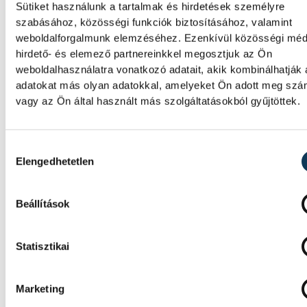
Sütiket használunk a tartalmak és hirdetések személyre
működéséért, arra figyelmeztet: az erőmű 
szabásához, közösségi funkciók biztosításához, valamint
üzemállapotban van, amelyre eredetileg n
weboldalforgalmunk elemzéséhez. Ezenkívül közösségi méd
tervezték.
hirdető- és elemező partnereinkkel megosztjuk az Ön
weboldalhasználatra vonatkozó adatait, akik kombinálhatják
adatokat más olyan adatokkal, amelyeket Ön adott meg sz
A Tisza-frakció kezdeménye
vagy az Ön által használt más szolgáltatásokból gyűjtöttek.
hogy jövő kedden legyen az
államfőválasztás
Hozzájárulás kiválasztása
Elengedhetetlen
A Tisza-frakció kezdeményezte, hogy a
parlament jövő kedden válassza meg az új
köztársasági elnököt.
Beállítások
Statisztikai
Valami óriási csapódott a
Holdba ma reggel
Marketing