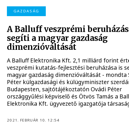
GAZDASÁG
A Balluff veszprémi beruházás
segíti a magyar gazdaság
dimenzióváltását
A Balluff Elektronika Kft. 2,1 milliárd forint ér
veszprémi kutatás-fejlesztési beruházása is se
magyar gazdaság dimenzióváltását - mondta S
Péter külgazdasági és külügyminiszter szerdá
Budapesten, sajtótájékoztatón Ovádi Péter
országgyűlési képviselő és Ötvös Tamás a Ball
Elektronika Kft. ügyvezető igazgatója társas
2021. FEBRUÁR 10. 12:54