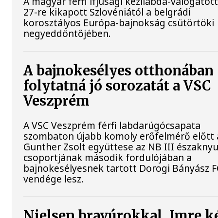
A magyar férfi ifjúsági kézilabda-válogatott
27-re kikapott Szlovéniától a belgrádi
korosztályos Európa-bajnokság csütörtöki
negyeddöntőjében.
A bajnokesélyes otthonában
folytatná jó sorozatát a VSC
Veszprém
A VSC Veszprém férfi labdarúgócsapata
szombaton újabb komoly erőfelmérő előtt á
Gunther Zsolt együttese az NB III északnyu
csoportjának második fordulójában a
bajnokesélyesnek tartott Dorogi Bányász F
vendége lesz.
Nielsen bravúrokkal, Imre k