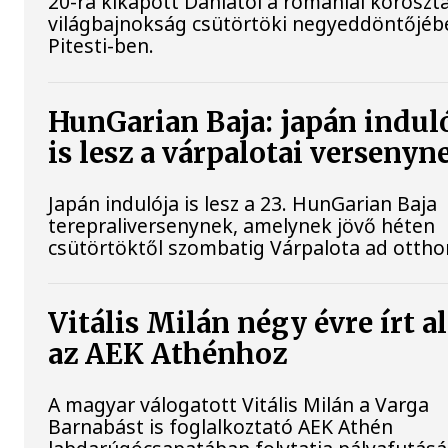
20-ra kikapott Dániától a romániai koroszt
világbajnokság csütörtöki negyeddöntőjéb
Pitesti-ben.
HunGarian Baja: japán indul
is lesz a várpalotai versenyn
Japán indulója is lesz a 23. HunGarian Baja
terepraliversenynek, amelynek jövő héten
csütörtöktől szombatig Várpalota ad ottho
Vitális Milán négy évre írt a
az AEK Athénhoz
A magyar válogatott Vitális Milán a Varga
Barnabást is foglalkoztató AEK Athén