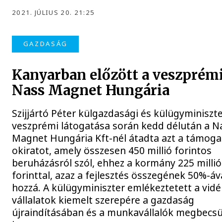
2021. JÚLIUS 20. 21:25
GAZDASÁG
Kanyarban előzött a veszprém
Nass Magnet Hungária
Szijjártó Péter külgazdasági és külügyminiszt
veszprémi látogatása során kedd délután a N
Magnet Hungária Kft-nél átadta azt a támoga
okiratot, amely összesen 450 millió forintos
beruházásról szól, ehhez a kormány 225 millió
forinttal, azaz a fejlesztés összegének 50%-áva
hozzá. A külügyminiszter emlékeztetett a vidé
vállalatok kiemelt szerepére a gazdaság
újraindításában és a munkavállalók megbecsü