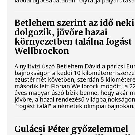
labdarúgócsapatában folytatja pályafutásá
Betlehem szerint az idő neki
dolgozik, jövőre hazai
környezetben találna fogást
Wellbrockon
A nyíltvízi úszó Betlehem Dávid a párizsi Eu
bajnokságon a keddi 10 kilométeren szerze
ezüstérmét követően, szerdán 5 kilométere
második lett Florian Wellbrock mögött; a 2
éves magyar úszó bízik benne, hogy akár m
jövőre, a hazai rendezésű világbajnokságo
"fogást talál" a németek olimpiai bajnokán.
Gulácsi Péter győzelemmel