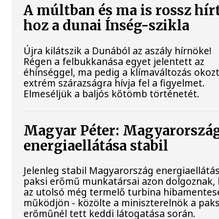
A múltban és ma is rossz hír
hoz a dunai Ínség-szikla
Újra kilátszik a Dunából az aszály hírnöke!
Régen a felbukkanása egyet jelentett az
éhínséggel, ma pedig a klímaváltozás okoz
extrém szárazságra hívja fel a figyelmet.
Elmeséljük a baljós kőtömb történetét.
Magyar Péter: Magyarorszá
energiaellátása stabil
Jelenleg stabil Magyarország energiaellátás
paksi erőmű munkatársai azon dolgoznak,
az utolsó még termelő turbina hibamentes
működjön - közölte a miniszterelnök a paks
erőműnél tett keddi látogatása során.