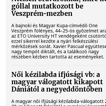
góllal mutatkozott be
Veszprém-mezben
A bajnoki és Magyar Kupa-címvédő One
Veszprém fölényes, 44–25-ös győzelmet ar
az ETO University HT vendégeként csütört
ezzel sikerrel kezdte a nyári felkészülési
mérkőzések sorát. Xavier Pascual együttes
nagy tempót diktált, és a találkozó nagy
részében kézben tartotta az eseményeket.
Női kézilabda ifjúsági vb: a
magyar válogatott kikapott
Dániától a negyeddöntőben
A magyar női ifjúsági kézilabda-válogatott 