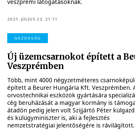
veszprémi látogatásoknak.
2021. JÚLIUS 22. 21:11
GAZDASÁG
Új üzemcsarnokot épített a Be
Veszprémben
Több, mint 4000 négyzetméteres csarnoképül
épített a Beurer Hungária Kft. Veszprémben. 
orvostechnikai eszközök gyártására specializ
cég beruházását a magyar kormány is támoga
átadón pedig jelen volt Szijjártó Péter külgaz
és külügyminiszter is, aki a fejlesztés
nemzetstratégiai jelentőségére is rávilágított.