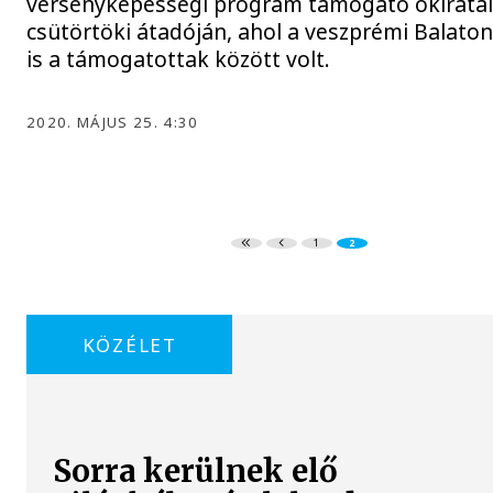
versenyképességi program támogató okirata
csütörtöki átadóján, ahol a veszprémi Balato
is a támogatottak között volt.
2020. MÁJUS 25. 4:30
1
2
KÖZÉLET
Sorra kerülnek elő