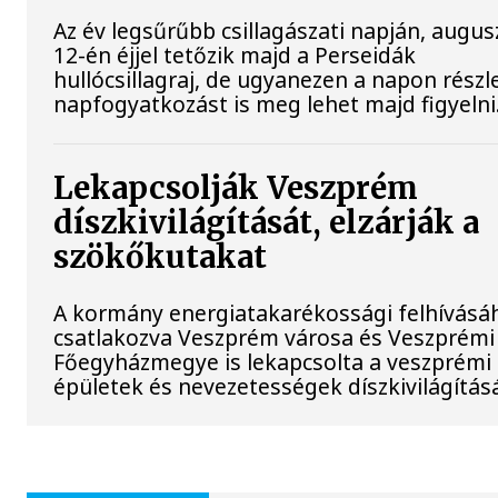
Az év legsűrűbb csillagászati napján, augus
12-én éjjel tetőzik majd a Perseidák
hullócsillagraj, de ugyanezen a napon rész
napfogyatkozást is meg lehet majd figyelni
Lekapcsolják Veszprém
díszkivilágítását, elzárják a
szökőkutakat
A kormány energiatakarékossági felhívásá
csatlakozva Veszprém városa és Veszprémi
Főegyházmegye is lekapcsolta a veszprémi
épületek és nevezetességek díszkivilágításá