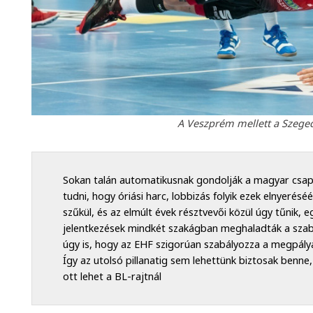
A Veszprém mellett a Szeged 
Sokan talán automatikusnak gondolják a magyar csap
tudni, hogy óriási harc, lobbizás folyik ezek elnyerésé
szűkül, és az elmúlt évek résztvevői közül úgy tűnik, 
jelentkezések mindkét szakágban meghaladták a szaba
úgy is, hogy az EHF szigorúan szabályozza a megpál
Így az utolsó pillanatig sem lehettünk biztosak benn
ott lehet a BL-rajtnál