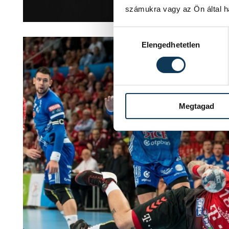
számukra vagy az Ön által ha
Hozzájárulás kiválasztása
Elengedhetetlen
Megtagad