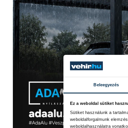
Beleegyezés
Ez a weboldal sütiket haszn
Sütiket használunk a tartal
weboldalforgalmunk elemzésé
weboldalhasználatra vonatko