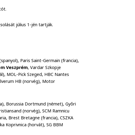
tót.
olását július 1-jén tartják.
spanyol), Paris Saint-Germain (francia),
om Veszprém
, Vardar Szkopje
ugál), MOL-Pick Szeged, HBC Nantes
, Elverum HB (norvég), Motor
ia), Borussia Dortmund (német), Győri
ristiansand (norvég), SCM Ramnicu
ria, Brest Bretagne (francia), CSZKA
vka Koprivnica (horvát), SG BBM