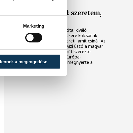
Betlehem Dávid: szeretem,
amit csinálok
Marketing
Betlehem Dávid azt mondta, kiváló
formában érzi magát, a sikere kulcsának
pedig azt tartja, hogy szereti, amit csinál. Az
olimpiai bronzérmes nyíltvízi úszó a magyar
küldöttség első aranyérmét szerezte
pénteken a párizsi vizes Európa-
dennek a megengedése
bajnokságon azzal, hogy megnyerte a
kieséses versenyt.