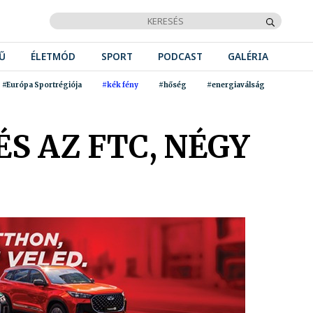
Ű
ÉLETMÓD
SPORT
PODCAST
GALÉRIA
#Európa Sportrégiója
#kék fény
#hőség
#energiaválság
S AZ FTC, NÉGY