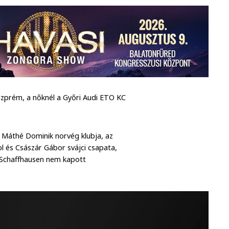
szprém, a nőknél a Győri Audi ETO KC
, Máthé Dominik norvég klubja, az
ol és Császár Gábor svájci csapata,
 Schaffhausen nem kapott