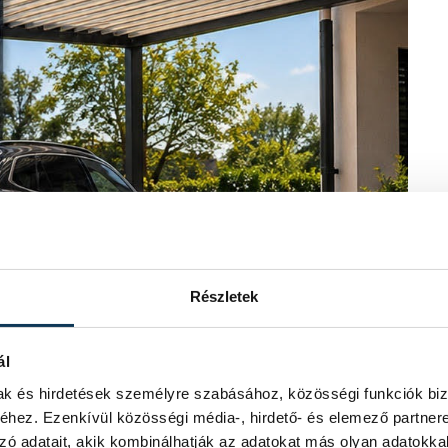
Részletek
ál
mak és hirdetések személyre szabásához, közösségi funkciók biz
hez. Ezenkívül közösségi média-, hirdető- és elemező partner
zó adatait, akik kombinálhatják az adatokat más olyan adatokka