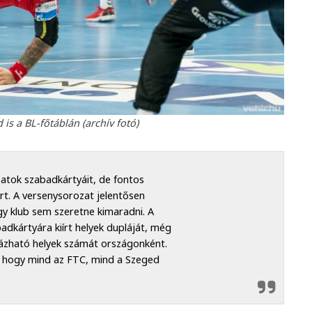
is a BL-főtáblán (archív fotó)
atok szabadkártyáit, de fontos
ért. A versenysorozat jelentősen
egy klub sem szeretne kimaradni. A
dkártyára kiírt helyek dupláját, még
yázható helyek számát országonként.
e, hogy mind az FTC, mind a Szeged