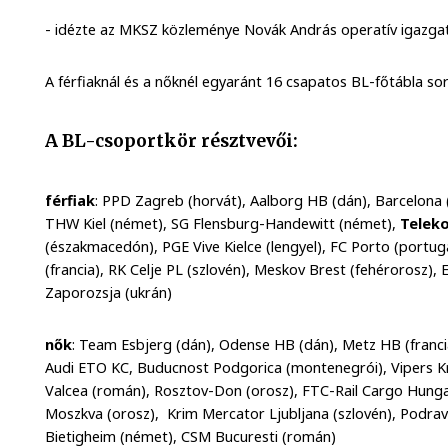
- idézte az MKSZ közleménye Novák András operatív igazga
A férfiaknál és a nőknél egyaránt 16 csapatos BL-főtábla sors
A BL-csoportkör résztvevői:
férfiak
: PPD Zagreb (horvát), Aalborg HB (dán), Barcelona (
THW Kiel (német), SG Flensburg-Handewitt (német),
Telek
(északmacedón), PGE Vive Kielce (lengyel), FC Porto (port
(francia), RK Celje PL (szlovén), Meskov Brest (fehérorosz)
Zaporozsja (ukrán)
nők
: Team Esbjerg (dán), Odense HB (dán), Metz HB (franc
Audi ETO KC, Buducnost Podgorica (montenegrói), Vipers K
Valcea (román), Rosztov-Don (orosz), FTC-Rail Cargo Hunga
Moszkva (orosz), Krim Mercator Ljubljana (szlovén), Podra
Bietigheim (német), CSM Bucuresti (román)