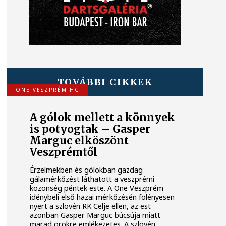
TOVÁBBI CIKKEK
ONE VESZPRÉM HC
A gólok mellett a könnyek
is potyogtak – Gasper
Marguc elköszönt
Veszprémtől
Érzelmekben és gólokban gazdag
gálamérkőzést láthatott a veszprémi
közönség péntek este. A One Veszprém
idénybeli első hazai mérkőzésén fölényesen
nyert a szlovén RK Celje ellen, az est
azonban Gasper Marguc búcsúja miatt
marad örökre emlékezetes. A szlovén