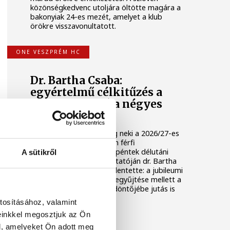
közönségkedvenc utoljára öltötte magára a
bakonyiak 24-es mezét, amelyet a klub
örökre visszavonultatott.
ONE VESZPRÉM HC
Dr. Bartha Csaba:
egyértelmű célkitűzés a
Bajnokok Ligája négyes
döntője
Huszonkét játékossal vág neki a 2026/27-es
idénynek a One Veszprém férfi
kézilabdacsapata. A klub péntek délutáni
A sütikről
szezonnyitó sajtótájékoztatóján dr. Bartha
Csaba vezérigazgató kijelentette: a jubileumi
idényben a hazai címek begyűjtése mellett a
Bajnokok Ligája négyes döntőjébe jutás is
egyértelmű célkitűzés.
tosításához, valamint
einkkel megosztjuk az Ön
ÚSZÁS
l, amelyeket Ön adott meg