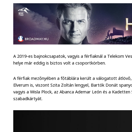
A 2019-es bajnokcsapatok, vagyis a férfiaknál a Telekom Ve
helye már eddig is biztos volt a csoportkörben.
A férfiak mezőnyében a főtáblára került a válogatott átlövő
Elverum is, viszont Szita Zoltán lengyel, Bartók Donát spany
vagyis a Wisla Plock, az Abanca Ademar León és a Kadetten
szabadkártyát.