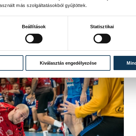
sznált más szolgáltatásokból gyűjtöttek.
Beállítások
Statisztikai
Kiválasztás engedélyezése
Min