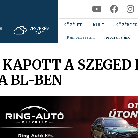
KÖZÉLET
KULT
KÖZÉRDEK
VESZPRÉM
8.
24°C
#Pannon Egyetem
#programajánló
APOTT A SZEGED É
A BL-BEN