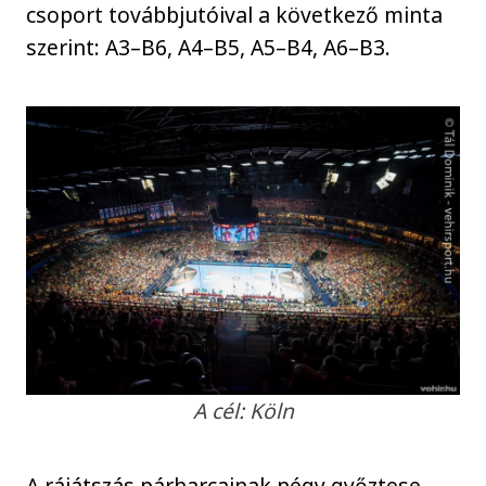
csoport továbbjutóival a következő minta
szerint: A3–B6, A4–B5, A5–B4, A6–B3.
A cél: Köln
A rájátszás párharcainak négy győztese