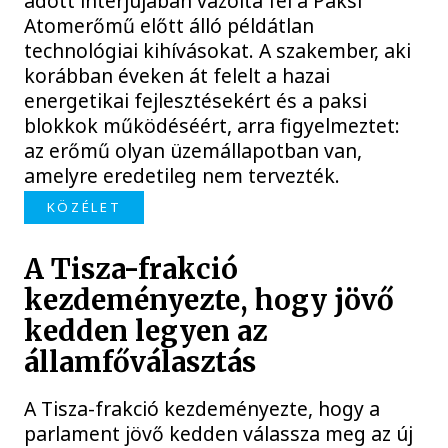
adott interjújában vázolta fel a Paksi
Atomerőmű előtt álló példátlan
technológiai kihívásokat. A szakember, aki
korábban éveken át felelt a hazai
energetikai fejlesztésekért és a paksi
blokkok működéséért, arra figyelmeztet:
az erőmű olyan üzemállapotban van,
amelyre eredetileg nem tervezték.
KÖZÉLET
A Tisza-frakció
kezdeményezte, hogy jövő
kedden legyen az
államfőválasztás
A Tisza-frakció kezdeményezte, hogy a
parlament jövő kedden válassza meg az új