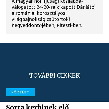
A magyar női ifjúsági kézilabda-
válogatott 24-20-ra kikapott Dániától
a romániai korosztályos
világbajnokság csütörtöki
negyeddöntőjében, Pitesti-ben.
TOVÁBBI CIKKEK
KÖZÉLET
Sorra kerülnek elő