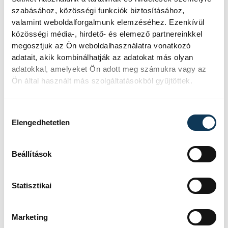
szabásához, közösségi funkciók biztosításához,
EHF
valamint weboldalforgalmunk elemzéséhez. Ezenkívül
közösségi média-, hirdető- és elemező partnereinkkel
megosztjuk az Ön weboldalhasználatra vonatkozó
adatait, akik kombinálhatják az adatokat más olyan
adatokkal, amelyeket Ön adott meg számukra vagy az
Ön által használt más szolgáltatásokból gyűjtöttek.
FOTÓS
SZERZŐ
Tál
vehir.hu
Dominik
Hozzájárulás kiválasztása
Elengedhetetlen
Beállítások
Események
Statisztikai
KORÁBBI ESEMÉNYEK BETÖLTÉSE
Marketing