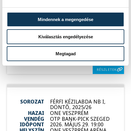
SOROZAT
FÉRFI KÉZILABDA NB I,
Mindennek a megengedése
2025/26
HAZAI
NEKA
VENDÉG
ONE VESZPRÉM
Kiválasztás engedélyezése
IDŐPONT
2026. MÁJUS 20. 18:15
HELYSZÍN
BALATONBOGLÁR, NEKA
CSARNOK
Megtagad
EREDMÉNY
40-51
RÉSZLETEK
SOROZAT
FÉRFI KÉZILABDA NB I,
DÖNTŐ, 2025/26
HAZAI
ONE VESZPRÉM
VENDÉG
OTP BANK-PICK SZEGED
IDŐPONT
2026. MÁJUS 29. 19:00
HELYSZÍN
ONE VESZPRÉM ARÉNA