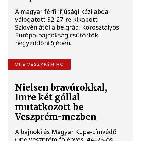
A magyar férfi ifjúsági kézilabda-
válogatott 32-27-re kikapott
Szlovéniától a belgrádi korosztályos
Európa-bajnokság csütörtöki
negyeddöntőjében.
ONE VESZPRÉM HC
Nielsen bravúrokkal,
Imre két góllal
mutatkozott be
Veszprém-mezben
A bajnoki és Magyar Kupa-címvédő
One Veszprém fölényes, 44–25-ös