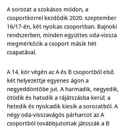
A sorozat a szokásos módon, a
csoportkörrel kezdődik 2020. szeptember
16/17-én, két nyolcas csoportban. Bajnoki
rendszerben, minden együttes oda-vissza
megmérkőzik a csoport másik hét
csapatával.
A 14. kör végén az A és B csoportból első
két helyezettje egyenes ágon a
negyeddöntőbe jut. A harmadik, negyedik,
ötödik és hatodik a rájátszásba kerül; a
hetedik és nyolcadik kiesik a sorozatból. A
négy oda-visszavágós párharcot az A
csoportból továbbjutottak játsszák a B