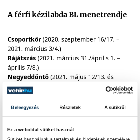
A férfi kézilabda BL menetrendje
Csoportkör
(2020. szeptember 16/17. –
2021. március 3/4.)
Rájátszás
(2021. március 31./április 1. –
április 7/8.)
Negyeddöntő
(2021. május 12/13. és
19/20.)
Négyes döntő
(2021. június 12/13.)
Beleegyezés
Részletek
A sütikről
sport
kézilabda
Ez a weboldal sütiket használ
One Veszprém HC
férfi kézilabda BL
Sütiket használunk a tartalmak és hirdetések személyre