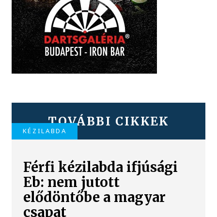
TOVÁBBI CIKKEK
KÉZILABDA
Férfi kézilabda ifjúsági
Eb: nem jutott
elődöntőbe a magyar
csapat