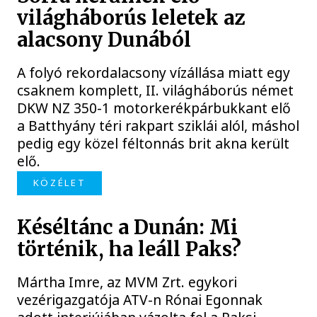
világháborús leletek az
alacsony Dunából
A folyó rekordalacsony vízállása miatt egy
csaknem komplett, II. világháborús német
DKW NZ 350-1 motorkerékpárbukkant elő
a Batthyány téri rakpart sziklái alól, máshol
pedig egy közel féltonnás brit akna került
elő.
KÖZÉLET
Késéltánc a Dunán: Mi
történik, ha leáll Paks?
Mártha Imre, az MVM Zrt. egykori
vezérigazgatója ATV-n Rónai Egonnak