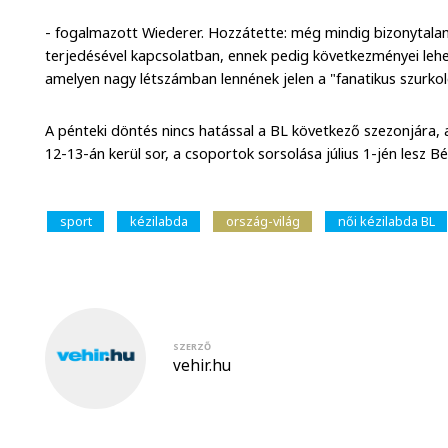
- fogalmazott Wiederer. Hozzátette: még mindig bizonytala
terjedésével kapcsolatban, ennek pedig következményei lehet
amelyen nagy létszámban lennének jelen a "fanatikus szurk
A pénteki döntés nincs hatással a BL következő szezonjára,
12-13-án kerül sor, a csoportok sorsolása július 1-jén lesz B
sport
kézilabda
ország-világ
női kézilabda BL
SZERZŐ
vehir.hu