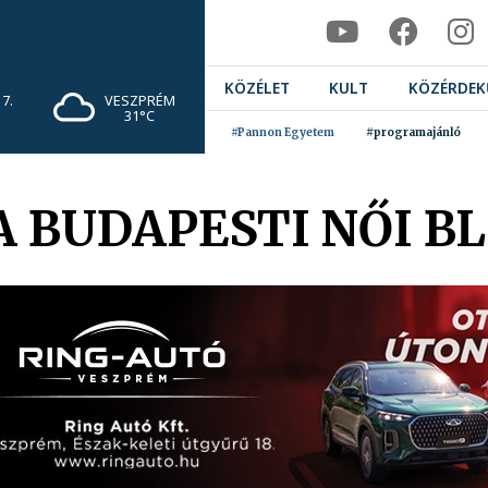
KÖZÉLET
KULT
KÖZÉRDEK
7.
VESZPRÉM
31°C
#Pannon Egyetem
#programajánló
A BUDAPESTI NŐI B