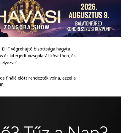
az EHF végrehajtó bizottsága hagyta
os és kiterjedt vizsgálatát követően, és
helyezve".
finálé előtt rendezték volna, ezzel a
F.