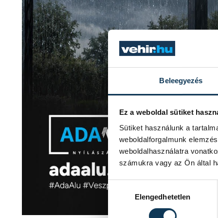
Beleegyezés
Ez a weboldal sütiket haszn
Sütiket használunk a tartal
weboldalforgalmunk elemzésé
weboldalhasználatra vonatko
számukra vagy az Ön által ha
Hozzájárulás kiválasztása
Elengedhetetlen