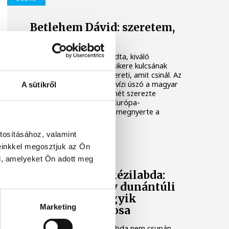
Betlehem Dávid: szeretem,
amit csinálok
Betlehem Dávid azt mondta, kiváló
formában érzi magát, a sikere kulcsának
pedig azt tartja, hogy szereti, amit csinál. Az
olimpiai bronzérmes nyíltvízi úszó a magyar
A sütikről
küldöttség első aranyérmét szerezte
pénteken a párizsi vizes Európa-
bajnokságon azzal, hogy megnyerte a
kieséses versenyt.
tosításához, valamint
einkkel megosztjuk az Ön
TÁMOGATOTT TARTALOM
l, amelyeket Ön adott meg
Veszprém és a kézilabda:
hogyan lett egy dunántúli
város Európa egyik
Marketing
kézilabdafővárosa
Magyarországon a kézilabda nem csupán