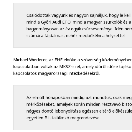
Csalódottak vagyunk és nagyon sajnáljuk, hogy le ke
mind a Győri Audi ETO, mind a magyar szurkolók és 
hagyományosan az év egyik csúcseseménye. Idén nem 
számára fájdalmas, nehéz megbékélni a helyzettel.
Michael Wiederer, az EHF elnöke a szövetség közleményébe
kapcsolatban voltak az MKSZ-szel, amely időről időre tájékoz
kapcsolatos magyarországi intézkedésekről.
Az elmúlt hónapokban mindig azt mondtuk, csak megf
mérkőzéseket, amelyek során minden résztvevő bizto
négyes döntő lebonyolítása egészen eltérő előkészüle
egyetlen BL-találkozó megrendezése