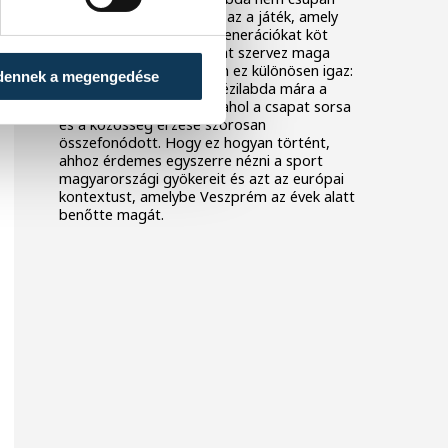
egy sport a sok közül. Ez az a játék, amely
telt arénákat tölt meg, generációkat köt
össze, és egész városokat szervez maga
köré. Veszprém esetében ez különösen igaz:
dennek a megengedése
a dunántúli városban a kézilabda mára a
helyi identitás alapköve, ahol a csapat sorsa
és a közösség érzése szorosan
összefonódott. Hogy ez hogyan történt,
ahhoz érdemes egyszerre nézni a sport
magyarországi gyökereit és azt az európai
kontextust, amelybe Veszprém az évek alatt
benőtte magát.