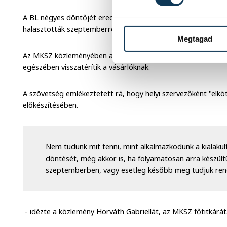
A BL négyes döntőjét eredetileg május 8-9-én rendezték vo
halasztották szeptemberre.
Megtagad
Az MKSZ közleményében azt írta: az eseményre megváltott je
egészében visszatérítik a vásárlóknak.
A szövetség emlékeztetett rá, hogy helyi szervezőként "elkö
előkészítésében.
Nem tudunk mit tenni, mint alkalmazkodunk a kialakult
döntését, még akkor is, ha folyamatosan arra készült
szeptemberben, vagy esetleg később meg tudjuk ren
- idézte a közlemény Horváth Gabriellát, az MKSZ főtitkárát