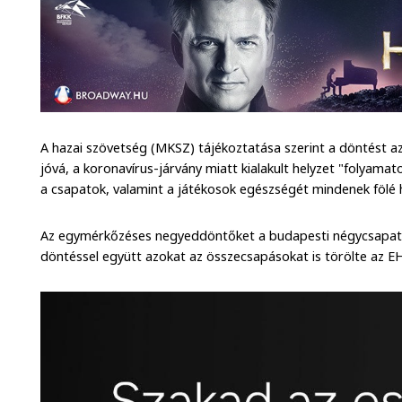
A hazai szövetség (MKSZ) tájékoztatása szerint a döntést 
jóvá, a koronavírus-járvány miatt kialakult helyzet "folyamat
a csapatok, valamint a játékosok egészségét mindenek fölé 
Az egymérkőzéses negyeddöntőket a budapesti négycsapatos 
döntéssel együtt azokat az összecsapásokat is törölte az EH