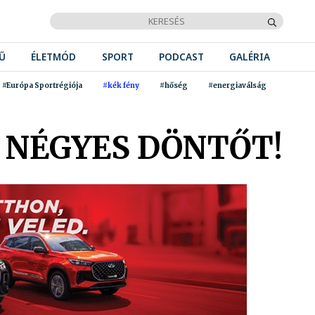
Ű
ÉLETMÓD
SPORT
PODCAST
GALÉRIA
#Európa Sportrégiója
#kék fény
#hőség
#energiaválság
L NÉGYES DÖNTŐT!