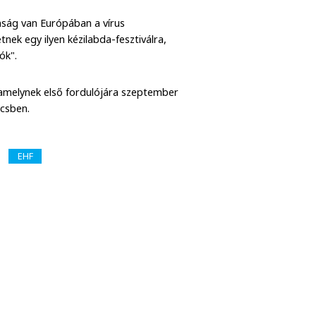
nság van Európában a vírus
nek egy ilyen kézilabda-fesztiválra,
olók".
 amelynek első fordulójára szeptember
écsben.
EHF