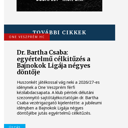
TOVÁBBI CIKKEK
ONE VESZPRÉM HC
Dr. Bartha Csaba:
egyértelmű célkitűzés a
Bajnokok Ligája négyes
döntője
Huszonkét játékossal vág neki a 2026/27-es
idénynek a One Veszprém férfi
kézilabdacsapata. A klub péntek délutáni
szezonnyitó sajtótájékoztatóján dr. Bartha
Csaba vezérigazgató kijelentette: a jubileumi
idényben a Bajnokok Ligája négyes
döntőjébe jutás egyértelmű célkitűzés.
ÚSZÁS