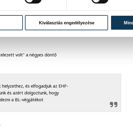
lna Budapesten, a járvány miatt
Kiválasztás engedélyezése
Min
gyek árát a szervezők teljes
telezett volt" a négyes döntő
 helyzethez, és elfogadjuk az EHF-
ünk és azért dolgoztunk, hogy
dezni a BL-végjátékot
.