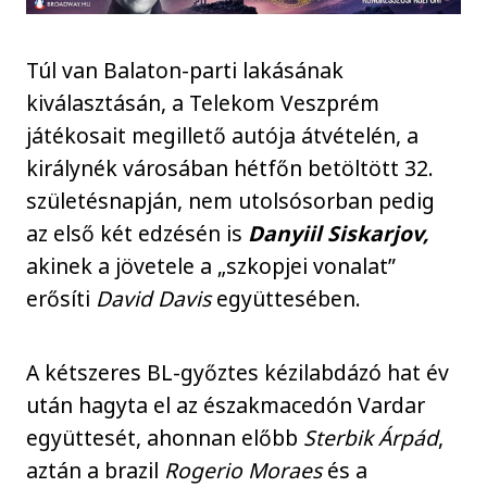
Túl van Balaton-parti lakásának
kiválasztásán, a Telekom Veszprém
játékosait megillető autója átvételén, a
királynék városában hétfőn betöltött 32.
születésnapján, nem utolsósorban pedig
az első két edzésén is
Danyiil Siskarjov,
akinek a jövetele a „szkopjei vonalat”
erősíti
David Davis
együttesében.
A kétszeres BL-győztes kézilabdázó hat év
után hagyta el az északmacedón Vardar
együttesét, ahonnan előbb
Sterbik Árpád
,
aztán a brazil
Rogerio Moraes
és a