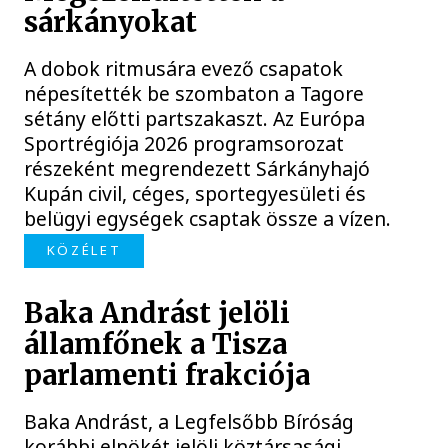
sárkányokat
A dobok ritmusára evező csapatok
népesítették be szombaton a Tagore
sétány előtti partszakaszt. Az Európa
Sportrégiója 2026 programsorozat
részeként megrendezett Sárkányhajó
Kupán civil, céges, sportegyesületi és
belügyi egységek csaptak össze a vízen.
KÖZÉLET
Baka Andrást jelöli
államfőnek a Tisza
parlamenti frakciója
Baka Andrást, a Legfelsőbb Bíróság
korábbi elnökét jelöli köztársasági