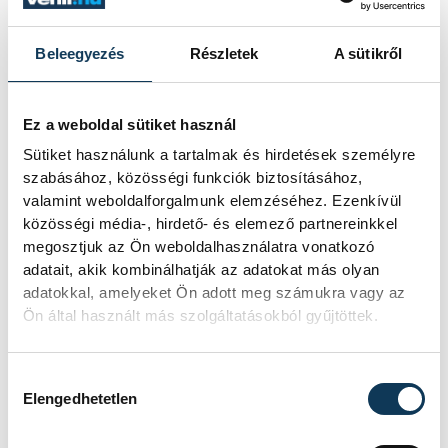
játszott itt, és a védelem
oszlopos tagja volt, azzal
Beleegyezés
Részletek
A sütikről
biztatott, hogy a Telekom
Veszprémnél jobb csapattal
aligha kötelezhettem volna el
Ez a weboldal sütiket használ
magamat. Menj és harcolj,
Sütiket használunk a tartalmak és hirdetések személyre
szabásához, közösségi funkciók biztosításához,
meglátod, a közönség
valamint weboldalforgalmunk elemzéséhez. Ezenkívül
melletted lesz, ez volt a
közösségi média-, hirdető- és elemező partnereinkkel
tanácsa
megosztjuk az Ön weboldalhasználatra vonatkozó
adatait, akik kombinálhatják az adatokat más olyan
adatokkal, amelyeket Ön adott meg számukra vagy az
Ön által használt más szolgáltatásokból gyűjtöttek.
Hozzájárulás kiválasztása
Elengedhetetlen