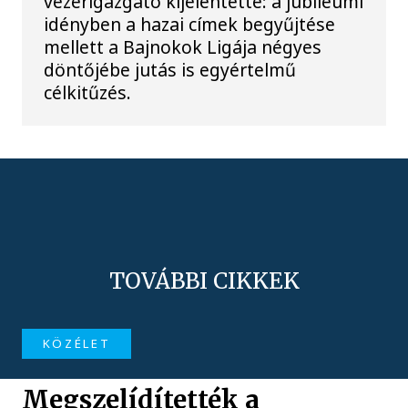
vezérigazgató kijelentette: a jubileumi
idényben a hazai címek begyűjtése
mellett a Bajnokok Ligája négyes
döntőjébe jutás is egyértelmű
célkitűzés.
TOVÁBBI CIKKEK
KÖZÉLET
Megszelídítették a