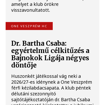
amelyet a klub örökre
visszavonultatott.
ONE VESZPRÉM HC
Dr. Bartha Csaba:
egyértelmű célkitűzés a
Bajnokok Ligája négyes
döntője
Huszonkét játékossal vág neki a
2026/27-es idénynek a One Veszprém
férfi kézilabdacsapata. A klub péntek
délutáni szezonnyitó
sajtótájékoztatóján dr. Bartha Csaba