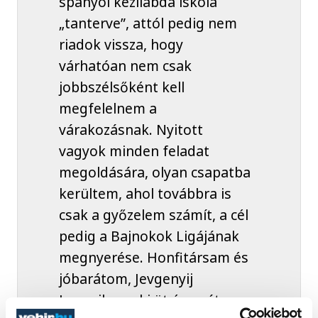
spanyol kézilabda iskola
„tanterve”, attól pedig nem
riadok vissza, hogy
várhatóan nem csak
jobbszélsőként kell
megfelelnem a
várakozásnak. Nyitott
vagyok minden feladat
megoldására, olyan csapatba
kerültem, ahol továbbra is
csak a győzelem számít, a cél
pedig a Bajnokok Ligájának
megnyerése. Honfitársam és
jóbarátom, Jevgenyij
Lusnyikov, aki öt éven át