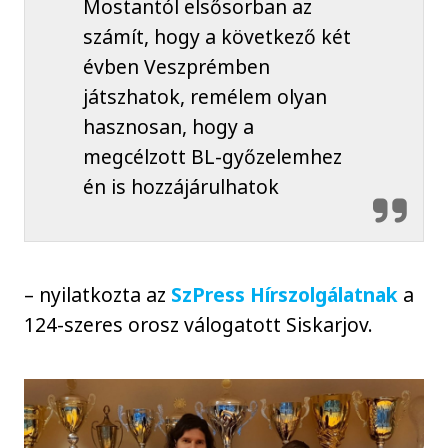
Mostantól elsősorban az
számít, hogy a következő két
évben Veszprémben
játszhatok, remélem olyan
hasznosan, hogy a
megcélzott BL-győzelemhez
én is hozzájárulhatok
– nyilatkozta az
SzPress Hírszolgálatnak
a
124-szeres orosz válogatott Siskarjov.