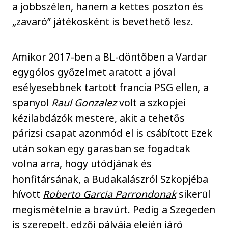
a jobbszélen, hanem a kettes poszton és
„zavaró” játékosként is bevethető lesz.
Amikor 2017-ben a BL-döntőben a Vardar
egygólos győzelmet aratott a jóval
esélyesebbnek tartott francia PSG ellen, a
spanyol
Raul Gonzalez
volt a szkopjei
kézilabdázók mestere, akit a tehetős
párizsi csapat azonmód el is csábított Ezek
után sokan egy garasban se fogadtak
volna arra, hogy utódjának és
honfitársának, a Budakalászról Szkopjéba
hívott
Roberto Garcia Parrondonak
sikerül
megismételnie a bravúrt. Pedig a Szegeden
is szerepelt, edzői pályája elején járó