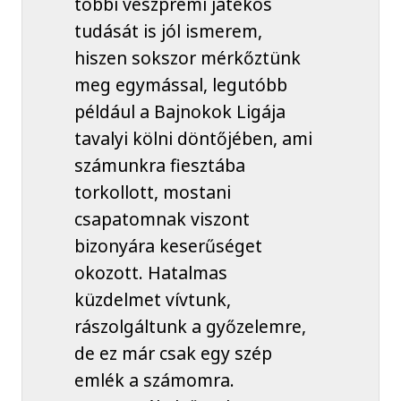
többi veszprémi játékos
tudását is jól ismerem,
hiszen sokszor mérkőztünk
meg egymással, legutóbb
például a Bajnokok Ligája
tavalyi kölni döntőjében, ami
számunkra fiesztába
torkollott, mostani
csapatomnak viszont
bizonyára keserűséget
okozott. Hatalmas
küzdelmet vívtunk,
rászolgáltunk a győzelemre,
de ez már csak egy szép
emlék a számomra.