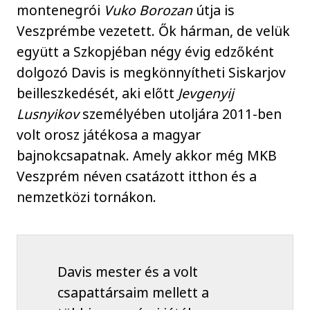
montenegrói
Vuko Borozan
útja is
Veszprémbe vezetett. Ők hárman, de velük
együtt a Szkopjéban négy évig edzőként
dolgozó Davis is megkönnyítheti Siskarjov
beilleszkedését, aki előtt
Jevgenyij
Lusnyikov
személyében utoljára 2011-ben
volt orosz játékosa a magyar
bajnokcsapatnak. Amely akkor még MKB
Veszprém néven csatázott itthon és a
nemzetközi tornákon.
Davis mester és a volt
csapattársaim mellett a