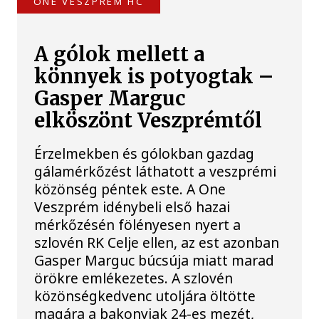
ONE VESZPRÉM HC
A gólok mellett a
könnyek is potyogtak –
Gasper Marguc
elköszönt Veszprémtől
Érzelmekben és gólokban gazdag
gálamérkőzést láthatott a veszprémi
közönség péntek este. A One
Veszprém idénybeli első hazai
mérkőzésén fölényesen nyert a
szlovén RK Celje ellen, az est azonban
Gasper Marguc búcsúja miatt marad
örökre emlékezetes. A szlovén
közönségkedvenc utoljára öltötte
magára a bakonyiak 24-es mezét,