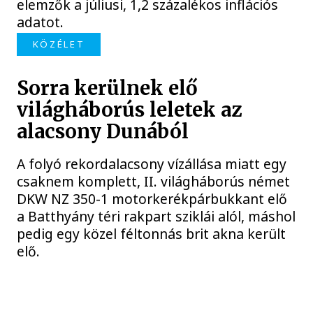
elemzők a júliusi, 1,2 százalékos inflációs
adatot.
KÖZÉLET
Sorra kerülnek elő
világháborús leletek az
alacsony Dunából
A folyó rekordalacsony vízállása miatt egy
csaknem komplett, II. világháborús német
DKW NZ 350-1 motorkerékpárbukkant elő
a Batthyány téri rakpart sziklái alól, máshol
pedig egy közel féltonnás brit akna került
elő.