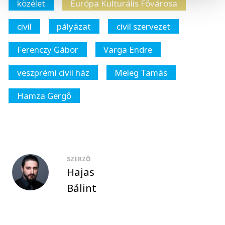
közélet
Európa Kulturális Fővárosa
civil
pályázat
civil szervezet
Ferenczy Gábor
Varga Endre
veszprémi civil ház
Meleg Tamás
Hamza Gergő
SZERZŐ
Hajas
Bálint