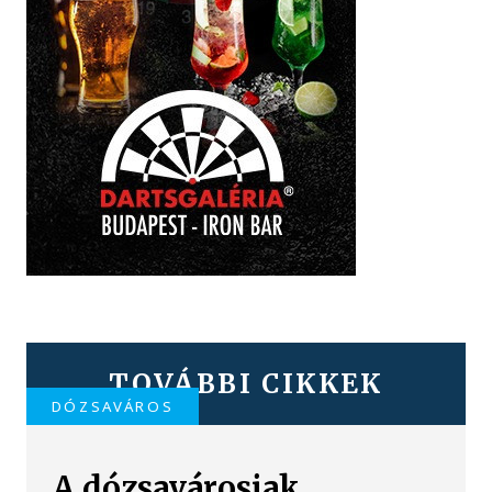
TOVÁBBI CIKKEK
DÓZSAVÁROS
A dózsavárosiak