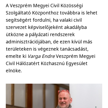
A Veszprém Megyei Civil Közösségi
Szolgáltató Központhoz továbbra is lehet
segítségért fordulni, ha valaki civil
szervezet képviselőjeként akadályba
ütközne a pályázati rendszerek
adminisztrációjában, de ezen kívül más
területeken is végeznek tanácsadást,
emelte ki
Varga Endre
Veszprém Megyei
Civil Hálózatért Közhasznú Egyesület
elnöke.