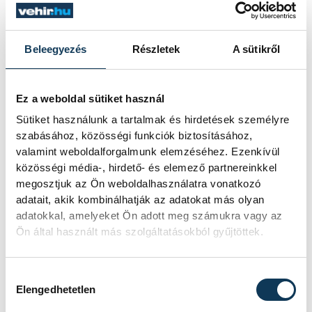
Beleegyezés
Részletek
A sütikről
Jelenleg még él a remény, hogy meg lehet
Ez a weboldal sütiket használ
tartani az augusztus végi nagyobb
Sütiket használunk a tartalmak és hirdetések személyre
rendezvényeket, mint például az Utcazenét
szabásához, közösségi funkciók biztosításához,
valamint weboldalforgalmunk elemzéséhez. Ezenkívül
közösségi média-, hirdető- és elemező partnereinkkel
Aktualitásként kiemelte az EKF önkéntes
megosztjuk az Ön weboldalhasználatra vonatkozó
adatait, akik kombinálhatják az adatokat más olyan
programját, amire a vártnál jóval nagyobb
adatokkal, amelyeket Ön adott meg számukra vagy az
az érdeklődés. Bár a koronavírus-járvány
Ön által használt más szolgáltatásokból gyűjtöttek.
kiszámíthatatlan második hulláma még
fenyeget több közösségi eseményt is, ők
Hozzájárulás kiválasztása
továbbra is úgy készülnek, hogy a
Elengedhetetlen
tervezett rendezvényeik meg lesznek