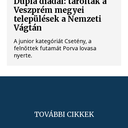
Dupla diadal: taroltak a
Veszprém megyei
települések a Nemzeti
Vágtán
A junior kategóriát Csetény, a
felnőttek futamát Porva lovasa
nyerte.
TOVÁBBI CIKKEK