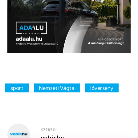
sport
Nemzeti Vágta
lóverseny
SZERZŐ
vehir.hu