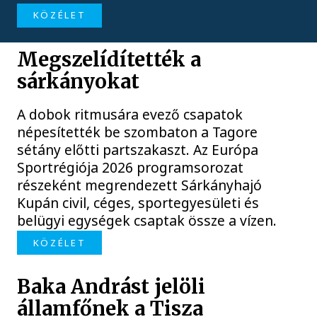
KÖZÉLET
Megszelídítették a
sárkányokat
A dobok ritmusára evező csapatok
népesítették be szombaton a Tagore
sétány előtti partszakaszt. Az Európa
Sportrégiója 2026 programsorozat
részeként megrendezett Sárkányhajó
Kupán civil, céges, sportegyesületi és
belügyi egységek csaptak össze a vízen.
KÖZÉLET
Baka Andrást jelöli
államfőnek a Tisza