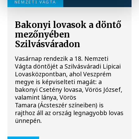
NEMZETI VÁGTA
Bakonyi lovasok a döntő
mezőnyében
Szilvásváradon
Vasárnap rendezik a 18. Nemzeti
Vágta döntőjét a Szilvásváradi Lipicai
Lovasközpontban, ahol Veszprém
megye is képviselteti magát: a
bakonyi Csetény lovasa, Vörös József,
valamint lánya, Vörös
Tamara (Ácsteszér színeiben) is
rajthoz áll az ország legnagyobb lovas
ünnepén.