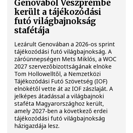
Genovából Veszprémbe
került a tájékozódási
futó világbajnokság
stafétája
Lezárult Genovában a 2026-os sprint
tájékozódási futó világbajnokság. A
záróünnepségen Mets Miklós, a WOC
2027 szervezőbizottságának elnöke
Tom Hollowelltől, a Nemzetközi
Tájékozódási Futó Szövetség (IOF)
elnökétől vette át az IOF zászlaját. A
jelképes átadással a világbajnoki
staféta Magyarországhoz került,
amely 2027-ben a következő erdei
tájékozódási futó világbajnokság
házigazdája lesz.