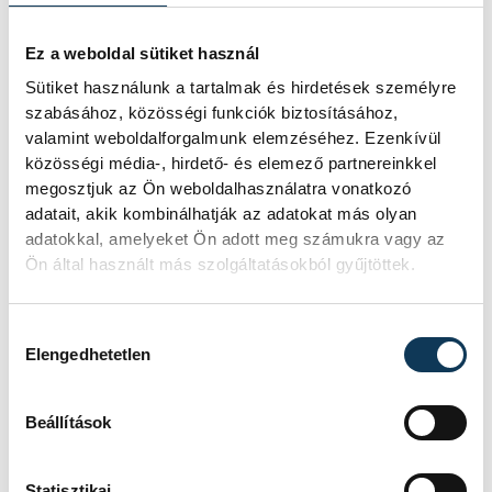
nők:
N18B: 3. Lantai Boróka
Ez a weboldal sütiket használ
N21A: 1. Mérő Dominika
Sütiket használunk a tartalmak és hirdetések személyre
N21BR: 1. Csizmadia Ágnes, 3. Mérő Edit
szabásához, közösségi funkciók biztosításához,
N50A: 2. Németh Zsoltné
valamint weboldalforgalmunk elemzéséhez. Ezenkívül
közösségi média-, hirdető- és elemező partnereinkkel
megosztjuk az Ön weboldalhasználatra vonatkozó
adatait, akik kombinálhatják az adatokat más olyan
sport
tájfutás
adatokkal, amelyeket Ön adott meg számukra vagy az
Ön által használt más szolgáltatásokból gyűjtöttek.
Veszprémi Honvéd Sportegyesület
Hozzájárulás kiválasztása
Elengedhetetlen
Beállítások
SZERZŐ
vehir.hu
Statisztikai