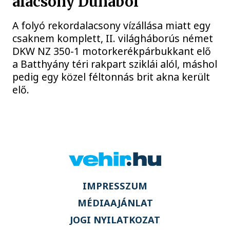
alacsony Dunából
A folyó rekordalacsony vízállása miatt egy
csaknem komplett, II. világháborús német
DKW NZ 350-1 motorkerékpárbukkant elő
a Batthyány téri rakpart sziklái alól, máshol
pedig egy közel féltonnás brit akna került
elő.
IMPRESSZUM
MÉDIAAJÁNLAT
JOGI NYILATKOZAT