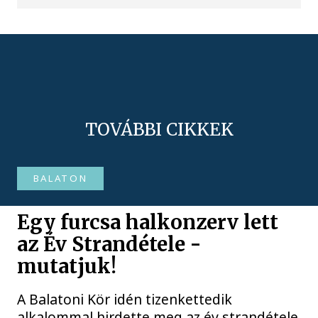
TOVÁBBI CIKKEK
BALATON
Egy furcsa halkonzerv lett
az Év Strandétele -
mutatjuk!
A Balatoni Kör idén tizenkettedik
alkalommal hirdette meg az év strandétele