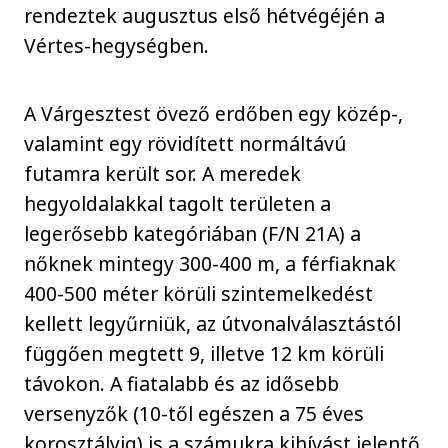
rendeztek augusztus első hétvégéjén a
Vértes-hegységben.
A Várgesztest övező erdőben egy közép-,
valamint egy rövidített normáltávú
futamra került sor. A meredek
hegyoldalakkal tagolt területen a
legerősebb kategóriában (F/N 21A) a
nőknek mintegy 300-400 m, a férfiaknak
400-500 méter körüli szintemelkedést
kellett legyűrniük, az útvonalválasztástól
függően megtett 9, illetve 12 km körüli
távokon. A fiatalabb és az idősebb
versenyzők (10-től egészen a 75 éves
korosztályig) is a számukra kihívást jelentő