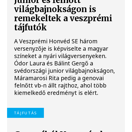
Junior és felnőtt
világbajnokságon is
remekeltek a veszprémi
tájfutók
A Veszprémi Honvéd SE három
versenyzője is képviselte a magyar
színeket a nyári világversenyeken.
Ódor Laura és Bálint Gergő a
svédországi junior világbajnokságon,
Máramarosi Rita pedig a genovai
felnőtt vb-n állt rajthoz, ahol több
kiemelkedő eredményt is elért.
TÁJFUTÁS