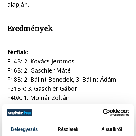
alapján.
Eredmények
férfiak:
F14B: 2. Kovács Jeromos
F16B: 2. Gaschler Máté
F18B: 2. Bálint Benedek, 3. Bálint Ádám
F21BR: 3. Gaschler Gábor
F40A: 1. Molnár Zoltán
F50A: 3. Prill László
F70A: 2. Korbély Tibor
Beleegyezés
Részletek
A sütikről