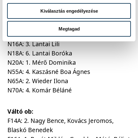
F70A: 6. Andrási Lajos
Kiválasztás engedélyezése
Középtávú ob, nők:
Megtagad
N14A: 2. Gaschler Emma, 4. Ódor Laura
N16A: 3. Lantai Lili
N18A: 6. Lantai Boróka
N20A: 1. Mérő Dominika
N55A: 4. Kaszásné Boa Ágnes
N65A: 2. Wieder Ilona
N70A: 4. Komár Béláné
Váltó ob:
F14A: 2. Nagy Bence, Kovács Jeromos,
Blaskó Benedek