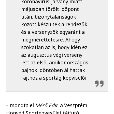
koronavírus-járvány miatt
májusban törölt időpont
után, bizonytalanságok
között készültek a rendezők
és a versenyzők egyaránt a
megmérettetésre. Ahogy
szokatlan az is, hogy idén ez
az augusztus végi verseny
lett az első, amikor országos
bajnoki döntőben állhattak
rajthoz a sportág képviselői
– mondta el
Mérő Edit
, a Veszprémi
Honvéd Sportegyesület tájfutó