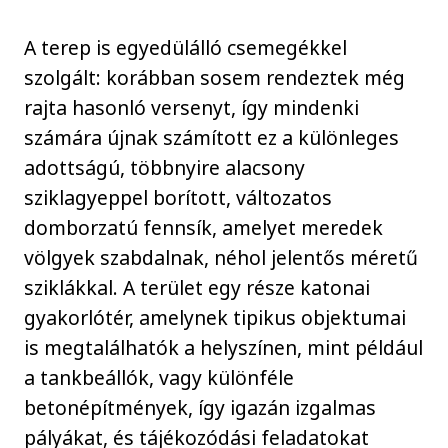
A terep is egyedülálló csemegékkel
szolgált: korábban sosem rendeztek még
rajta hasonló versenyt, így mindenki
számára újnak számított ez a különleges
adottságú, többnyire alacsony
sziklagyeppel borított, változatos
domborzatú fennsík, amelyet meredek
völgyek szabdalnak, néhol jelentős méretű
sziklákkal. A terület egy része katonai
gyakorlótér, amelynek tipikus objektumai
is megtalálhatók a helyszínen, mint például
a tankbeállók, vagy különféle
betonépítmények, így igazán izgalmas
pályákat, és tájékozódási feladatokat