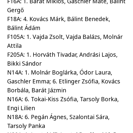
F16A: 1. Barát Miklós, Gaschler Máté, Bálint
Gergő
F18A: 4. Kovács Márk, Bálint Benedek,
Bálint Ádám
F105A: 1. Vajda Zsolt, Vajda Balázs, Molnár
Attila
F205A: 1. Horváth Tivadar, Andrási Lajos,
Bikki Sándor
N14A: 1. Molnár Boglárka, Ódor Laura,
Gaschler Emma; 6. Etlinger Zsófia, Kovács
Borbála, Barát Jázmin
N16A: 6. Tokai-Kiss Zsófia, Tarsoly Borka,
Engi Lilien
N18A: 6. Pegán Ágnes, Szalontai Sára,
Tarsoly Panka