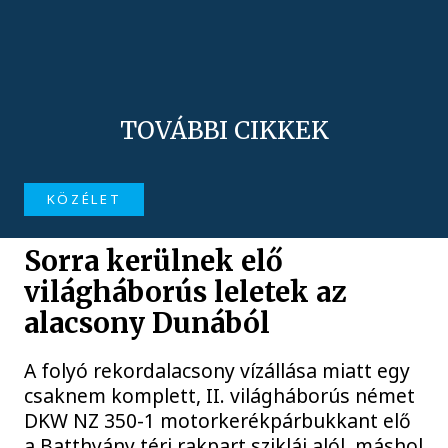
TOVÁBBI CIKKEK
KÖZÉLET
Sorra kerülnek elő
világháborús leletek az
alacsony Dunából
A folyó rekordalacsony vízállása miatt egy
csaknem komplett, II. világháborús német
DKW NZ 350-1 motorkerékpárbukkant elő
a Batthyány téri rakpart sziklái alól, máshol