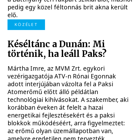
pedig egy közel féltonnás brit akna került
elő.
KÖZÉLET
Késéltánc a Dunán: Mi
történik, ha leáll Paks?
Mártha Imre, az MVM Zrt. egykori
vezérigazgatója ATV-n Rónai Egonnak
adott interjújában vázolta fel a Paksi
Atomerőmű előtt álló példátlan
technológiai kihívásokat. A szakember, aki
korábban éveken át felelt a hazai
energetikai fejlesztésekért és a paksi
blokkok működéséért, arra figyelmeztet:
az erőmű olyan üzemállapotban van,
amelyre eredetileg nem tervezték.