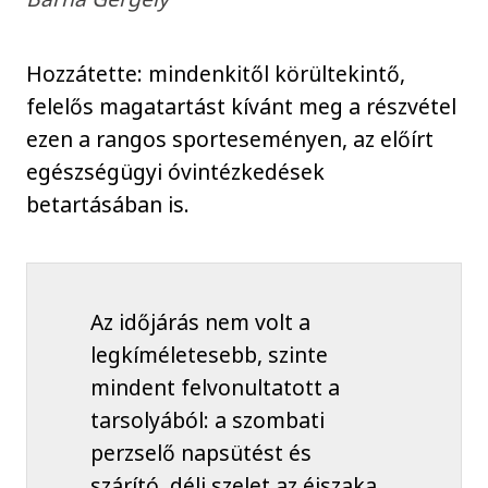
Hozzátette: mindenkitől körültekintő,
felelős magatartást kívánt meg a részvétel
ezen a rangos sporteseményen, az előírt
egészségügyi óvintézkedések
betartásában is.
Az időjárás nem volt a
legkíméletesebb, szinte
mindent felvonultatott a
tarsolyából: a szombati
perzselő napsütést és
szárító, déli szelet az éjszaka