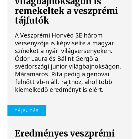
világbajnokságon is
remekeltek a veszprémi
tájfutók
A Veszprémi Honvéd SE három
versenyzője is képviselte a magyar
színeket a nyári világversenyeken.
Ódor Laura és Bálint Gergő a
svédországi junior világbajnokságon,
Máramarosi Rita pedig a genovai
felnőtt vb-n állt rajthoz, ahol több
kiemelkedő eredményt is elért.
TÁJFUTÁS
Eredményes veszprémi