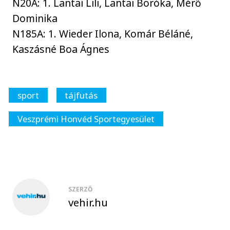
N20A: 1. Lantai Lili, Lantai Boróka, Mérő
Dominika
N185A: 1. Wieder Ilona, Komár Béláné,
Kaszásné Boa Ágnes
sport
tájfutás
Veszprémi Honvéd Sportegyesület
SZERZŐ
vehir.hu