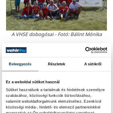
A VHSE dobogósai - Fotó: Bálint Mónika
A technikailag és fizikailag egyaránt
kifejezetten kemény pályákon nagyon szép
Beleegyezés
Részletek
A sütikről
hazai sikerek születtek. A Veszprémi
Honvéd SE képviselői összesen hat egyéni
és hét csapatérmet, valamint további
Ez a weboldal sütiket használ
tizenkét bajnoki pontszerző helyet
Sütiket használunk a tartalmak és hirdetések személyre
szabásához, közösségi funkciók biztosításához,
érdemeltek ki.
valamint weboldalforgalmunk elemzéséhez. Ezenkívül
közösségi média-, hirdető- és elemező partnereinkkel
megosztjuk az Ön weboldalhasználatra vonatkozó