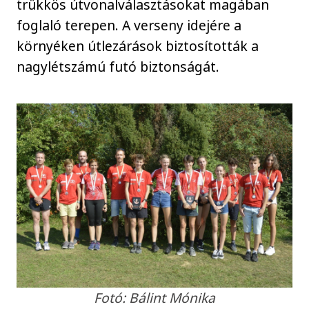
trükkös útvonalválasztásokat magában
foglaló terepen. A verseny idejére a
környéken útlezárások biztosították a
nagylétszámú futó biztonságát.
Fotó: Bálint Mónika