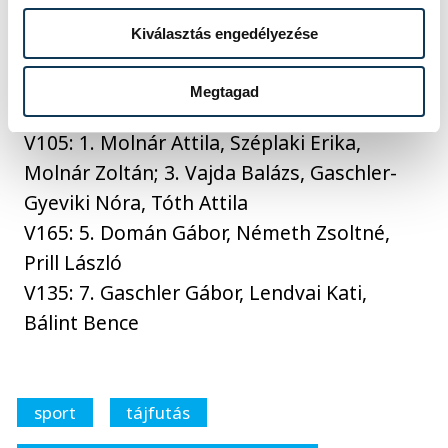
Barát Jázmin
Kiválasztás engedélyezése
V18: 3. Lantai Lili, Bálint Benendek, Bálint
Ádám, Lantai Boróka; 8. Szalontai Sára,
Megtagad
Kovács Márk, Barát Miklós, Engi Lilien
V105: 1. Molnár Attila, Széplaki Erika,
Molnár Zoltán; 3. Vajda Balázs, Gaschler-
Gyeviki Nóra, Tóth Attila
V165: 5. Domán Gábor, Németh Zsoltné,
Prill László
V135: 7. Gaschler Gábor, Lendvai Kati,
Bálint Bence
sport
tájfutás