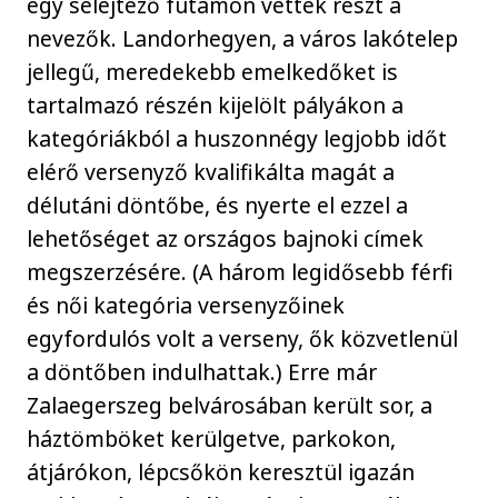
egy selejtező futamon vettek részt a
nevezők. Landorhegyen, a város lakótelep
jellegű, meredekebb emelkedőket is
tartalmazó részén kijelölt pályákon a
kategóriákból a huszonnégy legjobb időt
elérő versenyző kvalifikálta magát a
délutáni döntőbe, és nyerte el ezzel a
lehetőséget az országos bajnoki címek
megszerzésére. (A három legidősebb férfi
és női kategória versenyzőinek
egyfordulós volt a verseny, ők közvetlenül
a döntőben indulhattak.) Erre már
Zalaegerszeg belvárosában került sor, a
háztömböket kerülgetve, parkokon,
átjárókon, lépcsőkön keresztül igazán