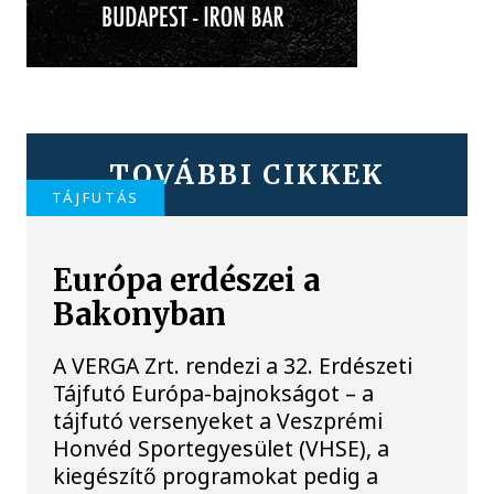
TOVÁBBI CIKKEK
TÁJFUTÁS
Európa erdészei a
Bakonyban
A VERGA Zrt. rendezi a 32. Erdészeti
Tájfutó Európa-bajnokságot – a
tájfutó versenyeket a Veszprémi
Honvéd Sportegyesület (VHSE), a
kiegészítő programokat pedig a