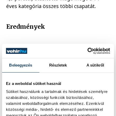
éves kategória összes többi csapatát.
Eredmények
Rövidtávú egyéni bajnokság, férfiak:
F14A: 4. Blaskó Benedek
F16A: 2. Bálint Ádám és Bálint Gergő
Beleegyezés
Részletek
A sütikről
holtversenyben
F18A: 4. Bálint Benedek
Ez a weboldal sütiket használ
F35A: 3. Tóth Attila
Sütiket használunk a tartalmak és hirdetések személyre
F40A: 1. Molnár Attila, 3. Molnár Zoltán, 4.
szabásához, közösségi funkciók biztosításához,
Vajda Balázs, 6. Gaschler Gábor
valamint weboldalforgalmunk elemzéséhez. Ezenkívül
F60A: 5. Domán Gábor
közösségi média-, hirdető- és elemező partnereinkkel
megosztjuk az Ön weboldalhasználatra vonatkozó