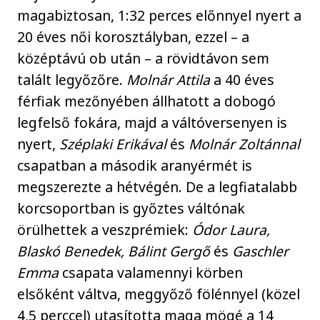
magabiztosan, 1:32 perces előnnyel nyert a
20 éves női korosztályban, ezzel – a
középtávú ob után – a rövidtávon sem
talált legyőzőre.
Molnár Attila
a 40 éves
férfiak mezőnyében állhatott a dobogó
legfelső fokára, majd a váltóversenyen is
nyert,
Széplaki Erikával
és
Molnár Zoltánnal
csapatban a második aranyérmét is
megszerezte a hétvégén. De a legfiatalabb
korcsoportban is győztes váltónak
örülhettek a veszprémiek:
Ódor Laura,
Blaskó Benedek, Bálint Gergő
és
Gaschler
Emma
csapata valamennyi körben
elsőként váltva, meggyőző fölénnyel (közel
4,5 perccel) utasította maga mögé a 14