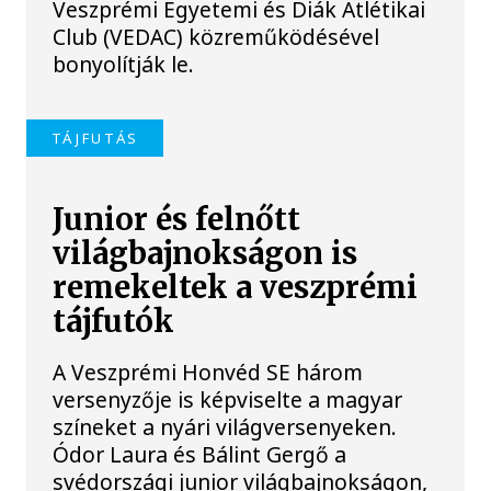
Veszprémi Egyetemi és Diák Atlétikai
Club (VEDAC) közreműködésével
bonyolítják le.
TÁJFUTÁS
Junior és felnőtt
világbajnokságon is
remekeltek a veszprémi
tájfutók
A Veszprémi Honvéd SE három
versenyzője is képviselte a magyar
színeket a nyári világversenyeken.
Ódor Laura és Bálint Gergő a
svédországi junior világbajnokságon,