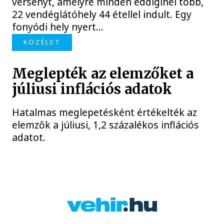
versenyt, amelyre minden eddiginél több,
22 vendéglátóhely 44 étellel indult. Egy
fonyódi hely nyert...
KÖZÉLET
Meglepték az elemzőket a
júliusi inflációs adatok
Hatalmas meglepetésként értékelték az
elemzők a júliusi, 1,2 százalékos inflációs
adatot.