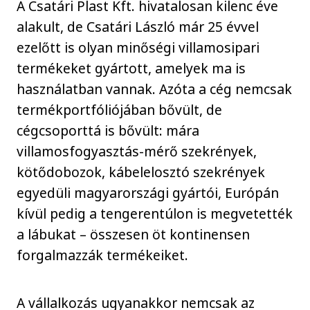
A Csatári Plast Kft. hivatalosan kilenc éve
alakult, de Csatári László már 25 évvel
ezelőtt is olyan minőségi villamosipari
termékeket gyártott, amelyek ma is
használatban vannak. Azóta a cég nemcsak
termékportfóliójában bővült, de
cégcsoporttá is bővült: mára
villamosfogyasztás-mérő szekrények,
kötődobozok, kábelelosztó szekrények
egyedüli magyarországi gyártói, Európán
kívül pedig a tengerentúlon is megvetették
a lábukat – összesen öt kontinensen
forgalmazzák termékeiket.
A vállalkozás ugyanakkor nemcsak az