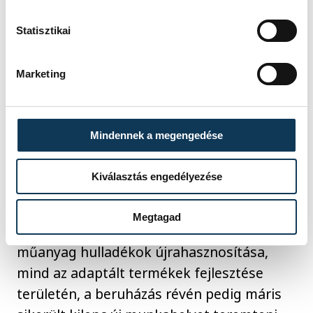
Statisztikai
Marketing
Mindennek a megengedése
Kiválasztás engedélyezése
A mintegy háromezer négyzetméteres új
csarnok létrejöttével is az a cél, hogy újabb
Megtagad
előrelépéseket érjen el a cég, mind a
műanyag hulladékok újrahasznosítása,
mind az adaptált termékek fejlesztése
területén, a beruházás révén pedig máris