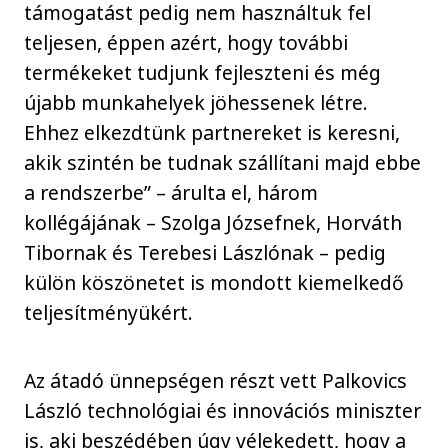
támogatást pedig nem használtuk fel
teljesen, éppen azért, hogy további
termékeket tudjunk fejleszteni és még
újabb munkahelyek jöhessenek létre.
Ehhez elkezdtünk partnereket is keresni,
akik szintén be tudnak szállítani majd ebbe
a rendszerbe” – árulta el, három
kollégájának – Szolga Józsefnek, Horváth
Tibornak és Terebesi Lászlónak – pedig
külön köszönetet is mondott kiemelkedő
teljesítményükért.
Az átadó ünnepségen részt vett Palkovics
László technológiai és innovációs miniszter
is, aki beszédében úgy vélekedett, hogy a