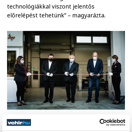
technológiákkal viszont jelentős
előrelépést tehetünk” – magyarázta.
Hozzátette, a cég a korábbi válságot is