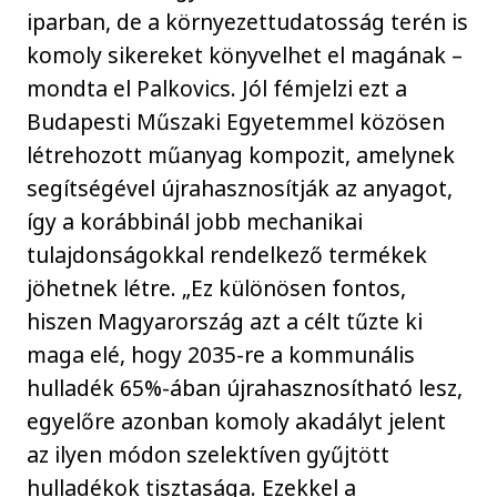
iparban, de a környezettudatosság terén is
komoly sikereket könyvelhet el magának –
mondta el Palkovics. Jól fémjelzi ezt a
Budapesti Műszaki Egyetemmel közösen
létrehozott műanyag kompozit, amelynek
segítségével újrahasznosítják az anyagot,
így a korábbinál jobb mechanikai
tulajdonságokkal rendelkező termékek
jöhetnek létre. „Ez különösen fontos,
hiszen Magyarország azt a célt tűzte ki
maga elé, hogy 2035-re a kommunális
hulladék 65%-ában újrahasznosítható lesz,
egyelőre azonban komoly akadályt jelent
az ilyen módon szelektíven gyűjtött
hulladékok tisztasága. Ezekkel a