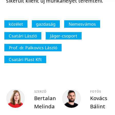
sikerült kilenc új munkahelyet teremteni.
közélet
gazdaság
Nemesvámos
Csatári László
Jáger-csoport
Prof. dr. Palkovics László
Csatári Plast Kft
SZERZŐ
FOTÓS
Bertalan
Kovács
Melinda
Bálint