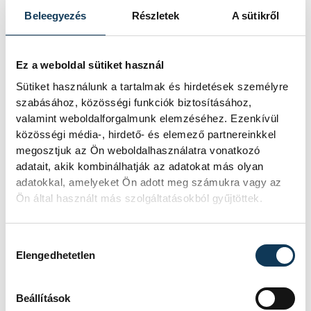
sikerrel vészelte át, 2011 óta pedig több
Beleegyezés
Részletek
A sütikről
mint hétszeresére növelte árbevételüket,
amit jórészt további innovációkra használt.
Ez a weboldal sütiket használ
Sütiket használunk a tartalmak és hirdetések személyre
„Megállapíthatjuk tehát, hogy a
szabásához, közösségi funkciók biztosításához,
cégcsoport tökéletesen leképezi azt a
valamint weboldalforgalmunk elemzéséhez. Ezenkívül
gazdaságfejlesztési irányt és elvárást, amit
közösségi média-, hirdető- és elemező partnereinkkel
megosztjuk az Ön weboldalhasználatra vonatkozó
a Technológiai és Innovációs Minisztérium
adatait, akik kombinálhatják az adatokat más olyan
kitűzött maga elé: a Csatári Plast Kft.
adatokkal, amelyeket Ön adott meg számukra vagy az
egyszerre nemzeti, környezetbarát és
Ön által használt más szolgáltatásokból gyűjtöttek.
technológiailag magas színvonalt képvisel”
– jelentette ki.
Hozzájárulás kiválasztása
Elengedhetetlen
Beállítások