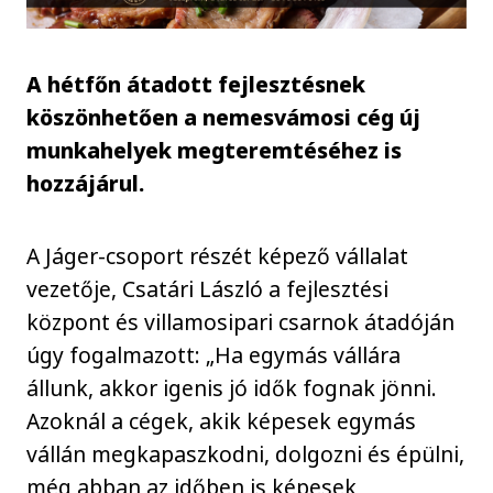
A hétfőn átadott fejlesztésnek
köszönhetően a nemesvámosi cég új
munkahelyek megteremtéséhez is
hozzájárul.
A Jáger-csoport részét képező vállalat
vezetője, Csatári László a fejlesztési
központ és villamosipari csarnok átadóján
úgy fogalmazott: „Ha egymás vállára
állunk, akkor igenis jó idők fognak jönni.
Azoknál a cégek, akik képesek egymás
vállán megkapaszkodni, dolgozni és épülni,
még abban az időben is képesek