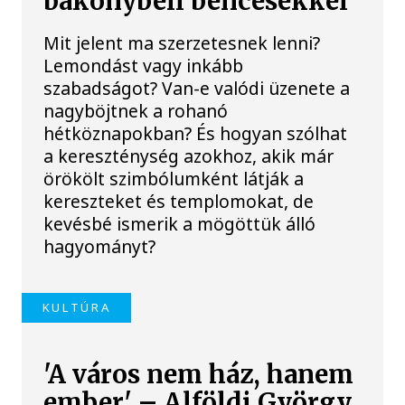
bakonybéli bencésekkel
Mit jelent ma szerzetesnek lenni?
Lemondást vagy inkább
szabadságot? Van-e valódi üzenete a
nagyböjtnek a rohanó
hétköznapokban? És hogyan szólhat
a kereszténység azokhoz, akik már
örökölt szimbólumként látják a
kereszteket és templomokat, de
kevésbé ismerik a mögöttük álló
hagyományt?
KULTÚRA
'A város nem ház, hanem
ember' – Alföldi György