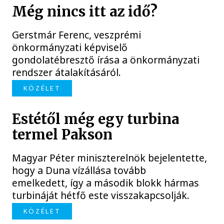
Még nincs itt az idő?
Gerstmár Ferenc, veszprémi
önkormányzati képviselő
gondolatébresztő írása a önkormányzati
rendszer átalakításáról.
KÖZÉLET
Estétől még egy turbina
termel Pakson
Magyar Péter miniszterelnök bejelentette,
hogy a Duna vízállása tovább
emelkedett, így a második blokk hármas
turbináját hétfő este visszakapcsolják.
KÖZÉLET