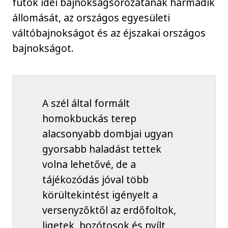
futók idei bajnokságsorozatának harmadik
állomását, az országos egyesületi
váltóbajnokságot és az éjszakai országos
bajnokságot.
A szél által formált
homokbuckás terep
alacsonyabb dombjai ugyan
gyorsabb haladást tettek
volna lehetővé, de a
tájékozódás jóval több
körültekintést igényelt a
versenyzőktől az erdőfoltok,
ligetek, bozótosok és nyílt