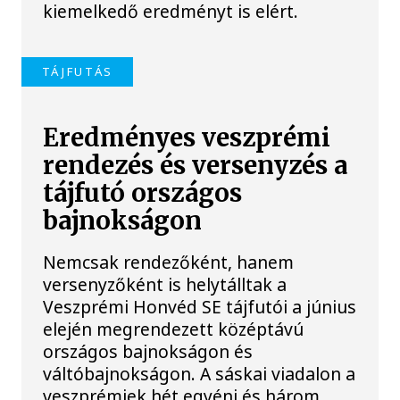
kiemelkedő eredményt is elért.
TÁJFUTÁS
Eredményes veszprémi
rendezés és versenyzés a
tájfutó országos
bajnokságon
Nemcsak rendezőként, hanem
versenyzőként is helytálltak a
Veszprémi Honvéd SE tájfutói a június
elején megrendezett középtávú
országos bajnokságon és
váltóbajnokságon. A sáskai viadalon a
veszprémiek hét egyéni és három