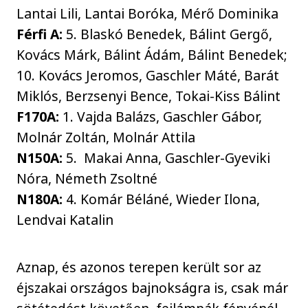
Lantai Lili, Lantai Boróka, Mérő Dominika
Férfi A:
5. Blaskó Benedek, Bálint Gergő,
Kovács Márk, Bálint Ádám, Bálint Benedek;
10. Kovács Jeromos, Gaschler Máté, Barát
Miklós, Berzsenyi Bence, Tokai-Kiss Bálint
F170A:
1. Vajda Balázs, Gaschler Gábor,
Molnár Zoltán, Molnár Attila
N150A:
5. Makai Anna, Gaschler-Gyeviki
Nóra, Németh Zsoltné
N180A:
4. Komár Béláné, Wieder Ilona,
Lendvai Katalin
Aznap, és azonos terepen került sor az
éjszakai országos bajnokságra is, csak már