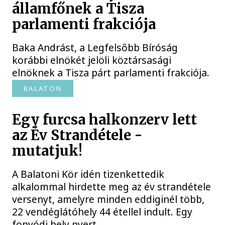
államfőnek a Tisza
parlamenti frakciója
Baka Andrást, a Legfelsőbb Bíróság
korábbi elnökét jelöli köztársasági
elnöknek a Tisza párt parlamenti frakciója.
BALATON
Egy furcsa halkonzerv lett
az Év Strandétele -
mutatjuk!
A Balatoni Kör idén tizenkettedik
alkalommal hirdette meg az év strandétele
versenyt, amelyre minden eddiginél több,
22 vendéglátóhely 44 étellel indult. Egy
fonyódi hely nyert...