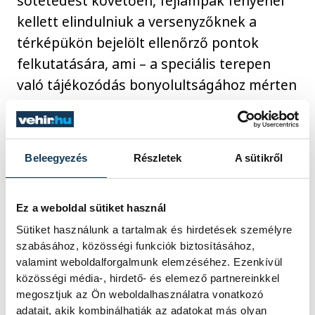
sötétedést követően, fejlámpák fényénél
kellett elindulniuk a versenyzőknek a
térképükön bejelölt ellenőrző pontok
felkutatására, ami – a speciális terepen
való tájékozódás bonyolultságához mérten
– még nagyobb kihívást jelentett, mint
délelőtt.
Beleegyezés
Részletek
A sütikről
Mérő Dominika is nehéznek találta a
feladatot, de a kisebb tájékozódási hibák
Ez a weboldal sütiket használ
ellenére a legjobb idővel teljesítette a
Sütiket használunk a tartalmak és hirdetések személyre
pályát, így megszerezte élete első éjszakai
szabásához, közösségi funkciók biztosításához,
ob-aranyérmét a 20 éves női
valamint weboldalforgalmunk elemzéséhez. Ezenkívül
korosztályban.
közösségi média-, hirdető- és elemező partnereinkkel
megosztjuk az Ön weboldalhasználatra vonatkozó
adatait, akik kombinálhatják az adatokat más olyan