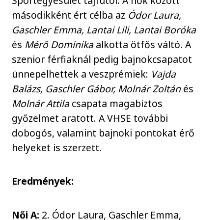
Sportegyesület tájfutói. A nők között
másodikként ért célba az
Ódor Laura,
Gaschler Emma, Lantai Lili, Lantai Boróka
és
Mérő Dominika
alkotta ötfős váltó. A
szenior férfiaknál pedig bajnokcsapatot
ünnepelhettek a veszprémiek:
Vajda
Balázs, Gaschler Gábor, Molnár Zoltán
és
Molnár Attila
csapata magabiztos
győzelmet aratott. A VHSE további
dobogós, valamint bajnoki pontokat érő
helyeket is szerzett.
Eredmények:
Női A:
2. Ódor Laura, Gaschler Emma,