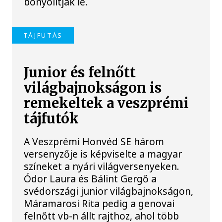
bonyolítják le.
TÁJFUTÁS
Junior és felnőtt
világbajnokságon is
remekeltek a veszprémi
tájfutók
A Veszprémi Honvéd SE három
versenyzője is képviselte a magyar
színeket a nyári világversenyeken.
Ódor Laura és Bálint Gergő a
svédországi junior világbajnokságon,
Máramarosi Rita pedig a genovai
felnőtt vb-n állt rajthoz, ahol több