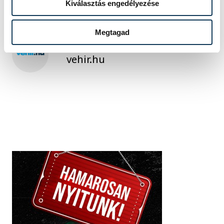
Kiválasztás engedélyezése
Megtagad
SZERZŐ
vehir.hu