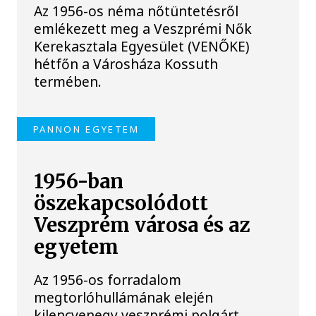
Az 1956-os néma nőtüntetésről
emlékezett meg a Veszprémi Nők
Kerekasztala Egyesület (VENŐKE)
hétfőn a Városháza Kossuth
termében.
PANNON EGYETEM
1956-ban
öszekapcsolódott
Veszprém városa és az
egyetem
Az 1956-os forradalom
megtorlóhullámának elején
kilencvenegy veszprémi polgárt,