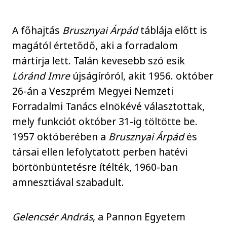
A főhajtás
Brusznyai Árpád
táblája előtt is
magától értetődő, aki a forradalom
mártírja lett. Talán kevesebb szó esik
Lóránd Imre
újságíróról, akit 1956. október
26-án a Veszprém Megyei Nemzeti
Forradalmi Tanács elnökévé választottak,
mely funkciót október 31-ig töltötte be.
1957 októberében a
Brusznyai Árpád
és
társai ellen lefolytatott perben hatévi
börtönbüntetésre ítélték, 1960-ban
amnesztiával szabadult.
Gelencsér András
, a Pannon Egyetem