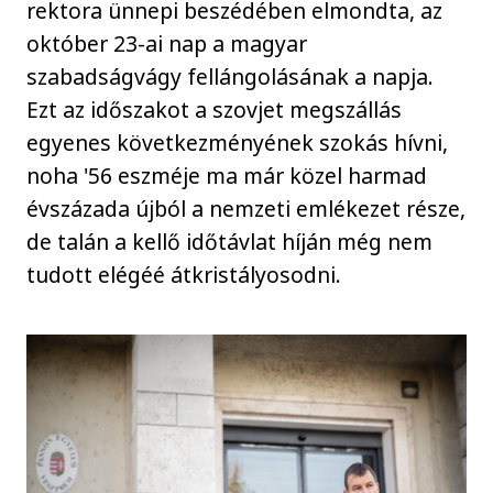
rektora ünnepi beszédében elmondta, az
október 23-ai nap a magyar
szabadságvágy fellángolásának a napja.
Ezt az időszakot a szovjet megszállás
egyenes következményének szokás hívni,
noha '56 eszméje ma már közel harmad
évszázada újból a nemzeti emlékezet része,
de talán a kellő időtávlat híján még nem
tudott elégéé átkristályosodni.