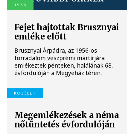
1956
Fejet hajtottak Brusznyai
emléke előtt
Brusznyai Árpádra, az 1956-os
forradalom veszprémi mártírjára
emlékeztek pénteken, halálának 68.
évfordulóján a Megyeház téren.
KÖZÉLET
Megemlékezések a néma
nőtüntetés évfordulóján