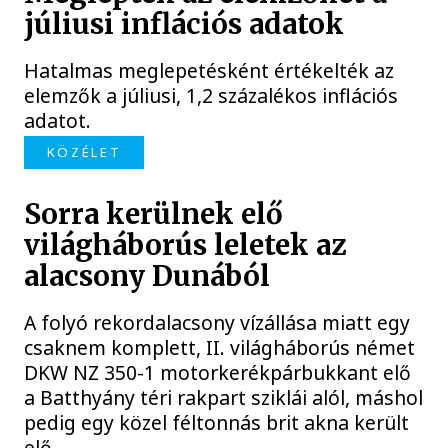
júliusi inflációs adatok
Hatalmas meglepetésként értékelték az
elemzők a júliusi, 1,2 százalékos inflációs
adatot.
KÖZÉLET
Sorra kerülnek elő
világháborús leletek az
alacsony Dunából
A folyó rekordalacsony vízállása miatt egy
csaknem komplett, II. világháborús német
DKW NZ 350-1 motorkerékpárbukkant elő
a Batthyány téri rakpart sziklái alól, máshol
pedig egy közel féltonnás brit akna került
elő.