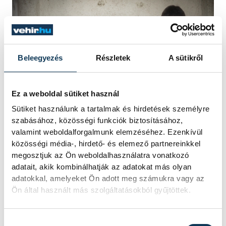
Beleegyezés
Részletek
A sütikről
Ez a weboldal sütiket használ
Sütiket használunk a tartalmak és hirdetések személyre
szabásához, közösségi funkciók biztosításához,
valamint weboldalforgalmunk elemzéséhez. Ezenkívül
közösségi média-, hirdető- és elemező partnereinkkel
A megemlékezésen
Gelencsér András
megosztjuk az Ön weboldalhasználatra vonatkozó
adatait, akik kombinálhatják az adatokat más olyan
rektor, és
Varga Ákos
a Hallgatói
adatokkal, amelyeket Ön adott meg számukra vagy az
Önkormányzat elnöke helyezték el az
Ön által használt más szolgáltatásokból gyűjtöttek.
emlékezés koszorúit. Az utolsó helyszínen,
a "B" épület folyosóján elhelyezett tábla
Hozzájárulás kiválasztása