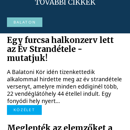
TOVÁBBI CIKKEK
BALATON
Egy furcsa halkonzerv lett
az Év Strandétele -
mutatjuk!
A Balatoni Kör idén tizenkettedik
alkalommal hirdette meg az év strandétele
versenyt, amelyre minden eddiginél több,
22 vendéglátóhely 44 étellel indult. Egy
fonyódi hely nyert...
KÖZÉLET
Meglepték az elemzőket a