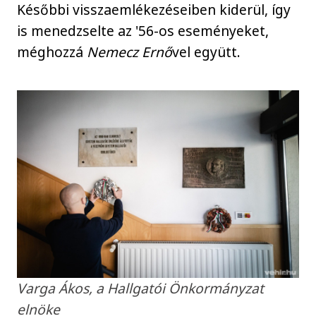
Későbbi visszaemlékezéseiben kiderül, így
is menedzselte az '56-os eseményeket,
méghozzá
Nemecz Ernő
vel együtt.
Varga Ákos, a Hallgatói Önkormányzat
elnöke