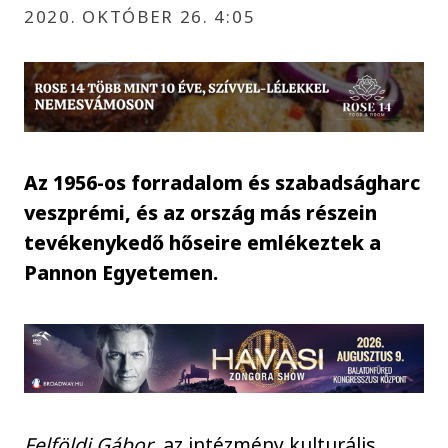
2020. OKTÓBER 26. 4:05
Az 1956-os forradalom és szabadságharc
veszprémi, és az ország más részein
tevékenykedő hőseire emlékeztek a
Pannon Egyetemen.
Felföldi Gábor
, az intézmény kulturális