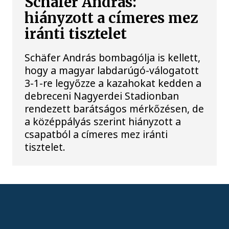
Schäfer András:
hiányzott a címeres mez
iránti tisztelet
Schäfer András bombagólja is kellett,
hogy a magyar labdarúgó-válogatott
3-1-re legyőzze a kazahokat kedden a
debreceni Nagyerdei Stadionban
rendezett barátságos mérkőzésen, de
a középpályás szerint hiányzott a
csapatból a címeres mez iránti
tisztelet.