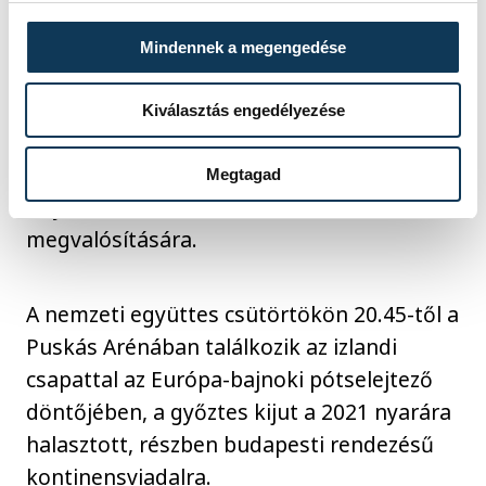
Nagy Ádám megjegyezte, a 2016-oshoz
képest a mostani csapat erősödött, hiszen
Mindennek a megengedése
azóta a biztosabb védekezésből kiindulva
próbálják a saját koncepciójukat
Kiválasztás engedélyezése
ráerőltetni az ellenfélre, amibe ugyan néha
hiba csúszik, de összességében
Megtagad
folyamatosan törekednek a
megvalósítására.
A nemzeti együttes csütörtökön 20.45-től a
Puskás Arénában találkozik az izlandi
csapattal az Európa-bajnoki pótselejtező
döntőjében, a győztes kijut a 2021 nyarára
halasztott, részben budapesti rendezésű
kontinensviadalra.