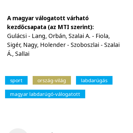
A magyar válogatott várható
kezdőcsapata (az MTI szerint):
Gulácsi - Lang, Orbán, Szalai A. - Fiola,
Sigér, Nagy, Holender - Szoboszlai - Szalai
Á., Sallai
sport
ország-világ
labdarúgás
magyar labdarúgó-válogatott