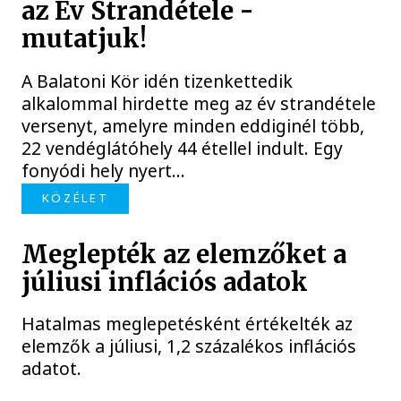
az Év Strandétele -
mutatjuk!
A Balatoni Kör idén tizenkettedik
alkalommal hirdette meg az év strandétele
versenyt, amelyre minden eddiginél több,
22 vendéglátóhely 44 étellel indult. Egy
fonyódi hely nyert...
KÖZÉLET
Meglepték az elemzőket a
júliusi inflációs adatok
Hatalmas meglepetésként értékelték az
elemzők a júliusi, 1,2 százalékos inflációs
adatot.