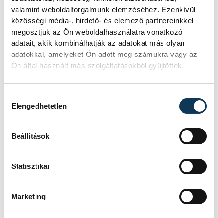
Ligájában az A divízióban
valamint weboldalforgalmunk elemzéséhez. Ezenkívül
játszanak, a csütörtöki meccs
közösségi média-, hirdető- és elemező partnereinkkel
egy igazi döntőhöz méltó
megosztjuk az Ön weboldalhasználatra vonatkozó
találkozó lesz
adatait, akik kombinálhatják az adatokat más olyan
adatokkal, amelyeket Ön adott meg számukra vagy az
Ön által használt más szolgáltatásokból gyűjtöttek.
- mondta Nagy Ádám.
Hozzájárulás kiválasztása
Elengedhetetlen
A középpályás megjegyezte, mindannyian
Beállítások
érzik a találkozó súlyát, ráadásul a jelenlegi
vírushelyzetben is sok olyan ember van,
Statisztikai
akiknek "egy picit fel tudnák dobni" a
napját egy sikerrel.
Marketing