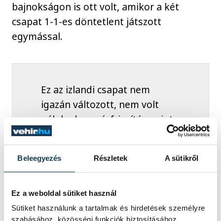
bajnokságon is ott volt, amikor a két
csapat 1-1-es döntetlent játszott
egymással.
Ez az izlandi csapat nem
igazán változott, nem volt
náluk olyan vérfrissítés, mint
amit itt nálunk visz véghez a
szakmai stáb. Persze ez nem
Beleegyezés
Részletek
A sütikről
negatívum, hiszen eljutottak
egy olyan szintre, hogy már
senkinek sem kell őket
Ez a weboldal sütiket használ
bemutatni. A Nemzetek
Sütiket használunk a tartalmak és hirdetések személyre
szabásához, közösségi funkciók biztosításához,