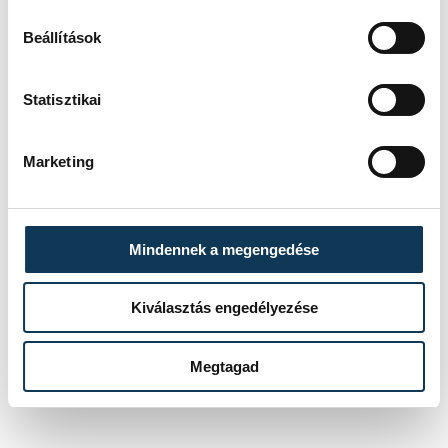
Beállítások
sport
tájfutás
Statisztikai
Veszprémi Honvéd Sportegyesület
Marketing
SZERZŐ
Mindennek a megengedése
vehir.hu
Kiválasztás engedélyezése
Megtagad