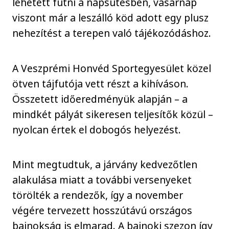
lehetett futni a napsütésben, vasárnap
viszont már a leszálló köd adott egy plusz
nehezítést a terepen való tájékozódáshoz.
A Veszprémi Honvéd Sportegyesület közel
ötven tájfutója vett részt a kihíváson.
Összetett időeredményük alapján – a
mindkét pályát sikeresen teljesítők közül –
nyolcan értek el dobogós helyezést.
Mint megtudtuk, a járvány kedvezőtlen
alakulása miatt a további versenyeket
törölték a rendezők, így a november
végére tervezett hosszútávú országos
bajnokság is elmarad. A bajnoki szezon így