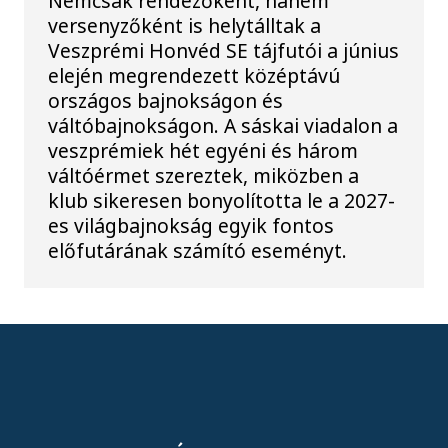
Nemcsak rendezőként, hanem
versenyzőként is helytálltak a
Veszprémi Honvéd SE tájfutói a június
elején megrendezett középtávú
országos bajnokságon és
váltóbajnokságon. A sáskai viadalon a
veszprémiek hét egyéni és három
váltóérmet szereztek, miközben a
klub sikeresen bonyolította le a 2027-
es világbajnokság egyik fontos
előfutárának számító eseményt.