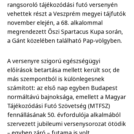
rangsoroló tájékozódási futó versenyén
vehettek részt a Veszprém megyei tájfutók
november elején, a 68. alkalommal
megrendezett Őszi Spartacus Kupa során,
a Gánt közelében található Pap-völgyben.
A versenyre szigorú egészségügyi
előírások betartása mellett került sor, de
más szempontból is különlegesnek
számított: az első nap egyben Budapest
normáltávú bajnoksága, emellett a Magyar
Tájékozódási Futó Szövetség (MTFSZ)
fennállásának 50. évfordulója alkalmából
szervezett jubileumi versenysorozat ötödik
– egyben záró – futama is volt.