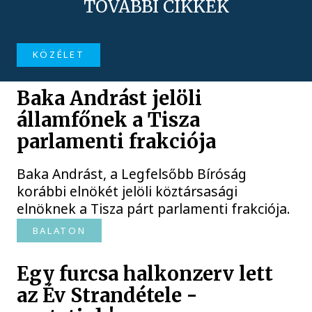
TOVÁBBI CIKKEK
KÖZÉLET
Baka Andrást jelöli
államfőnek a Tisza
parlamenti frakciója
Baka Andrást, a Legfelsőbb Bíróság
korábbi elnökét jelöli köztársasági
elnöknek a Tisza párt parlamenti frakciója.
BALATON
Egy furcsa halkonzerv lett
az Év Strandétele -