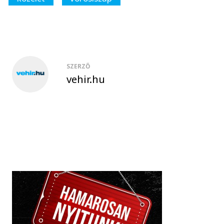
SZERZŐ
vehir.hu