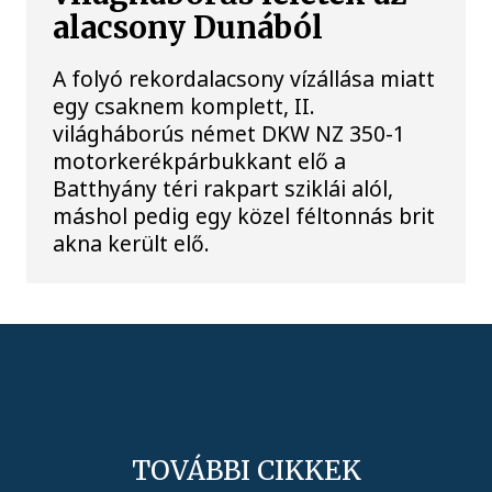
alacsony Dunából
A folyó rekordalacsony vízállása miatt
egy csaknem komplett, II.
világháborús német DKW NZ 350-1
motorkerékpárbukkant elő a
Batthyány téri rakpart sziklái alól,
máshol pedig egy közel féltonnás brit
akna került elő.
TOVÁBBI CIKKEK