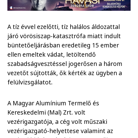
A tíz évvel ezelőtti, tíz halálos áldozattal
járó vörösiszap-katasztrófa miatt indult
büntetőeljárásban eredetileg 15 ember
ellen emeltek vádat, letöltendő
szabadságvesztéssel jogerősen a három
vezetőt sújtották, ők kérték az ügyben a
felülvizsgálatot.
A Magyar Alumínium Termelő és
Kereskedelmi (Mal) Zrt. volt
vezérigazgatója, a cég volt műszaki
vezérigazgató-helyettese valamint az