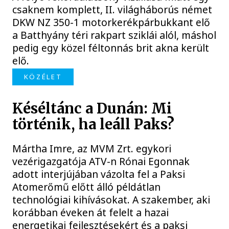
csaknem komplett, II. világháborús német
DKW NZ 350-1 motorkerékpárbukkant elő
a Batthyány téri rakpart sziklái alól, máshol
pedig egy közel féltonnás brit akna került
elő.
KÖZÉLET
Késéltánc a Dunán: Mi
történik, ha leáll Paks?
Mártha Imre, az MVM Zrt. egykori
vezérigazgatója ATV-n Rónai Egonnak
adott interjújában vázolta fel a Paksi
Atomerőmű előtt álló példátlan
technológiai kihívásokat. A szakember, aki
korábban éveken át felelt a hazai
energetikai fejlesztésekért és a paksi