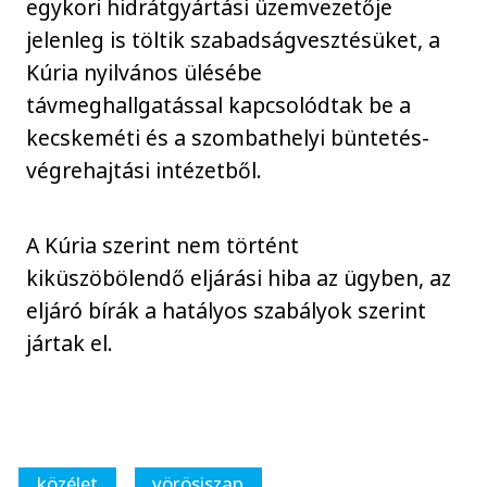
egykori hidrátgyártási üzemvezetője
jelenleg is töltik szabadságvesztésüket, a
Kúria nyilvános ülésébe
távmeghallgatással kapcsolódtak be a
kecskeméti és a szombathelyi büntetés-
végrehajtási intézetből.
A Kúria szerint nem történt
kiküszöbölendő eljárási hiba az ügyben, az
eljáró bírák a hatályos szabályok szerint
jártak el.
közélet
vörösiszap