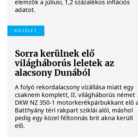
elemzők a júliusi, 1,2 százalékos inflációs
adatot.
KÖZÉLET
Sorra kerülnek elő
világháborús leletek az
alacsony Dunából
A folyó rekordalacsony vízállása miatt egy
csaknem komplett, II. világháborús német
DKW NZ 350-1 motorkerékpárbukkant elő 
Batthyány téri rakpart sziklái alól, máshol
pedig egy közel féltonnás brit akna került
elő.