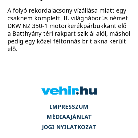
A folyó rekordalacsony vízállása miatt egy
csaknem komplett, II. világháborús német
DKW NZ 350-1 motorkerékpárbukkant elő
a Batthyány téri rakpart sziklái alól, máshol
pedig egy közel féltonnás brit akna került
elő.
IMPRESSZUM
MÉDIAAJÁNLAT
JOGI NYILATKOZAT