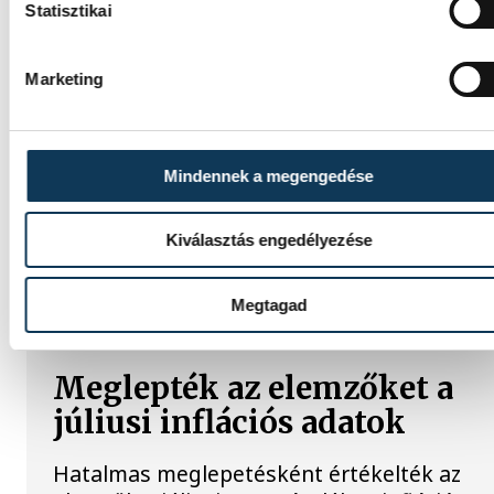
Statisztikai
Egy furcsa halkonzerv lett a
Év Strandétele - mutatjuk!
Marketing
A Balatoni Kör idén tizenkettedik
alkalommal hirdette meg az év strandétele
versenyt, amelyre minden eddiginél több, 
Mindennek a megengedése
vendéglátóhely 44 étellel indult. Egy fonyód
hely nyert...
Kiválasztás engedélyezése
Megtagad
KÖZÉLET
Meglepték az elemzőket a
júliusi inflációs adatok
Hatalmas meglepetésként értékelték az