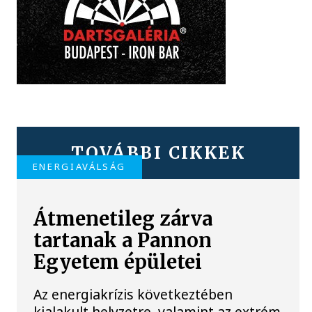
TOVÁBBI CIKKEK
ENERGIAVÁLSÁG
Átmenetileg zárva
tartanak a Pannon
Egyetem épületei
Az energiakrízis következtében
kialakult helyzetre, valamint az extrém