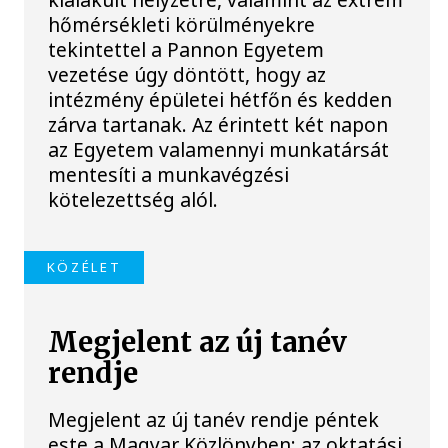
hőmérsékleti körülményekre
tekintettel a Pannon Egyetem
vezetése úgy döntött, hogy az
intézmény épületei hétfőn és kedden
zárva tartanak. Az érintett két napon
az Egyetem valamennyi munkatársát
mentesíti a munkavégzési
kötelezettség alól.
KÖZÉLET
Megjelent az új tanév
rendje
Megjelent az új tanév rendje péntek
este a Magyar Közlönyben; az oktatási