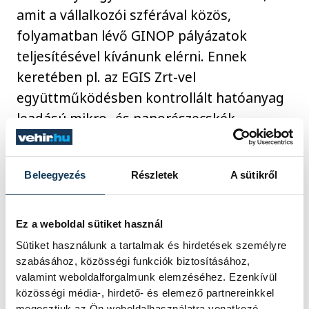
amit a vállalkozói szférával közös,
folyamatban lévő GINOP pályázatok
teljesítésével kívánunk elérni. Ennek
keretében pl. az EGIS Zrt-vel
együttműködésben kontrollált hatóanyag
leadású mikro- és nanorészecskék
előállításán dolgozunk, míg a Thermofoam
Kft.-vel közösen hőtárolásra képes,
Beleegyezés
Részletek
A sütikről
épületszerkezeti elemekbe integrálható
nano- és mikrokapszulák fejlesztését
végezzük.” – mondta el Dr. Vonderviszt
Ez a weboldal sütiket használ
Ferenc rektorhelyettes, a kutatás szakmai
Sütiket használunk a tartalmak és hirdetések személyre
vezetője.
szabásához, közösségi funkciók biztosításához,
valamint weboldalforgalmunk elemzéséhez. Ezenkívül
közösségi média-, hirdető- és elemező partnereinkkel
megosztjuk az Ön weboldalhasználatra vonatkozó