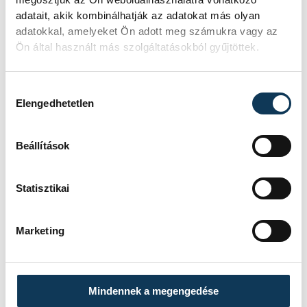
oktatás
Pannon Egyetem
adatait, akik kombinálhatják az adatokat más olyan
adatokkal, amelyeket Ön adott meg számukra vagy az
egyetem
felsőoktatás
Ön által használt más szolgáltatásokból gyűjtöttek.
Hozzájárulás kiválasztása
Elengedhetetlen
SZERZŐ
Beállítások
vehir.hu
Statisztikai
Marketing
Mindennek a megengedése