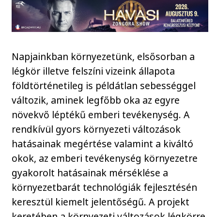
Napjainkban környezetünk, elsősorban a
légkör illetve felszíni vizeink állapota
földtörténetileg is példátlan sebességgel
változik, aminek legfőbb oka az egyre
növekvő léptékű emberi tevékenység. A
rendkívül gyors környezeti változások
hatásainak megértése valamint a kiváltó
okok, az emberi tevékenység környezetre
gyakorolt hatásainak mérséklése a
környezetbarát technológiák fejlesztésén
keresztül kiemelt jelentőségű. A projekt
keretében a környezeti változások légkörre