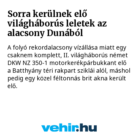
Sorra kerülnek elő
világháborús leletek az
alacsony Dunából
A folyó rekordalacsony vízállása miatt egy
csaknem komplett, II. világháborús német
DKW NZ 350-1 motorkerékpárbukkant elő
a Batthyány téri rakpart sziklái alól, máshol
pedig egy közel féltonnás brit akna került
elő.