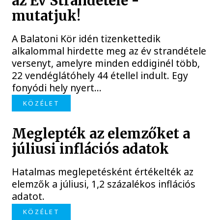
az Év Strandétele -
mutatjuk!
A Balatoni Kör idén tizenkettedik
alkalommal hirdette meg az év strandétele
versenyt, amelyre minden eddiginél több,
22 vendéglátóhely 44 étellel indult. Egy
fonyódi hely nyert...
KÖZÉLET
Meglepték az elemzőket a
júliusi inflációs adatok
Hatalmas meglepetésként értékelték az
elemzők a júliusi, 1,2 százalékos inflációs
adatot.
KÖZÉLET