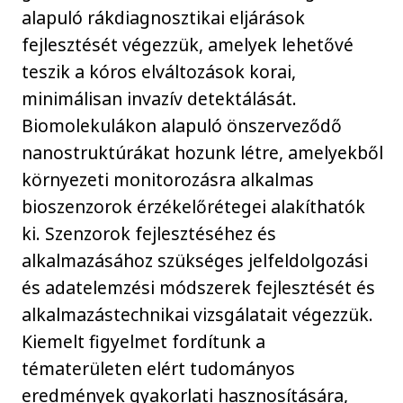
alapuló rákdiagnosztikai eljárások
fejlesztését végezzük, amelyek lehetővé
teszik a kóros elváltozások korai,
minimálisan invazív detektálását.
Biomolekulákon alapuló önszerveződő
nanostruktúrákat hozunk létre, amelyekből
környezeti monitorozásra alkalmas
bioszenzorok érzékelőrétegei alakíthatók
ki. Szenzorok fejlesztéséhez és
alkalmazásához szükséges jelfeldolgozási
és adatelemzési módszerek fejlesztését és
alkalmazástechnikai vizsgálatait végezzük.
Kiemelt figyelmet fordítunk a
tématerületen elért tudományos
eredmények gyakorlati hasznosítására,