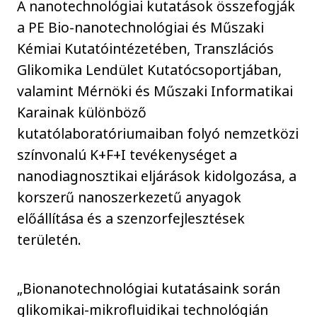
A nanotechnológiai kutatások összefogják
a PE Bio-nanotechnológiai és Műszaki
Kémiai Kutatóintézetében, Transzlációs
Glikomika Lendület Kutatócsoportjában,
valamint Mérnöki és Műszaki Informatikai
Karainak különböző
kutatólaboratóriumaiban folyó nemzetközi
színvonalú K+F+I tevékenységet a
nanodiagnosztikai eljárások kidolgozása, a
korszerű nanoszerkezetű anyagok
előállítása és a szenzorfejlesztések
területén.
„Bionanotechnológiai kutatásaink során
glikomikai-mikrofluidikai technológián