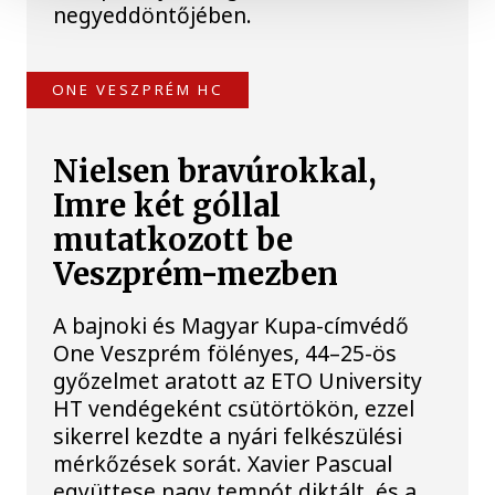
negyeddöntőjében.
ONE VESZPRÉM HC
Nielsen bravúrokkal,
Imre két góllal
mutatkozott be
Veszprém-mezben
A bajnoki és Magyar Kupa-címvédő
One Veszprém fölényes, 44–25-ös
győzelmet aratott az ETO University
HT vendégeként csütörtökön, ezzel
sikerrel kezdte a nyári felkészülési
mérkőzések sorát. Xavier Pascual
együttese nagy tempót diktált, és a