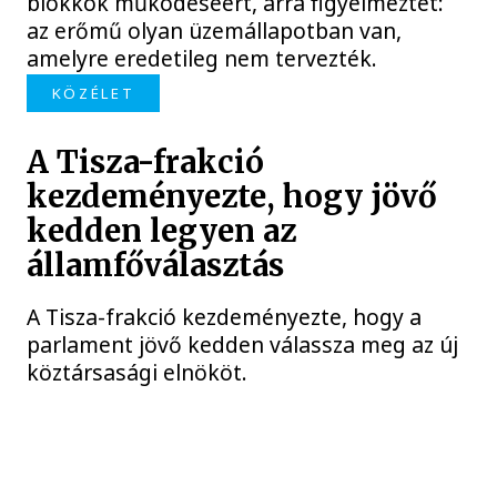
blokkok működéséért, arra figyelmeztet:
az erőmű olyan üzemállapotban van,
amelyre eredetileg nem tervezték.
KÖZÉLET
A Tisza-frakció
kezdeményezte, hogy jövő
kedden legyen az
államfőválasztás
A Tisza-frakció kezdeményezte, hogy a
parlament jövő kedden válassza meg az új
köztársasági elnököt.