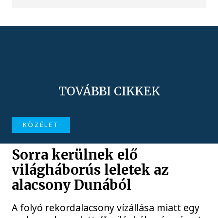
TOVÁBBI CIKKEK
KÖZÉLET
Sorra kerülnek elő
világháborús leletek az
alacsony Dunából
A folyó rekordalacsony vízállása miatt egy