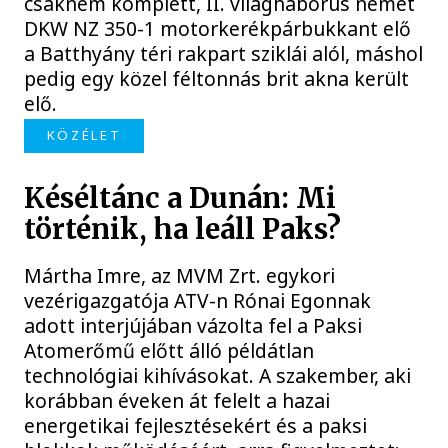
csaknem komplett, II. világháborús német
DKW NZ 350-1 motorkerékpárbukkant elő
a Batthyány téri rakpart sziklái alól, máshol
pedig egy közel féltonnás brit akna került
elő.
KÖZÉLET
Késéltánc a Dunán: Mi
történik, ha leáll Paks?
Mártha Imre, az MVM Zrt. egykori
vezérigazgatója ATV-n Rónai Egonnak
adott interjújában vázolta fel a Paksi
Atomerőmű előtt álló példátlan
technológiai kihívásokat. A szakember, aki
korábban éveken át felelt a hazai
energetikai fejlesztésekért és a paksi