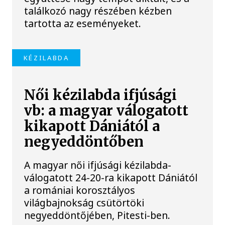
találkozó nagy részében kézben
tartotta az eseményeket.
KÉZILABDA
Női kézilabda ifjúsági
vb: a magyar válogatott
kikapott Dániától a
negyeddöntőben
A magyar női ifjúsági kézilabda-
válogatott 24-20-ra kikapott Dániától
a romániai korosztályos
világbajnokság csütörtöki
negyeddöntőjében, Pitesti-ben.