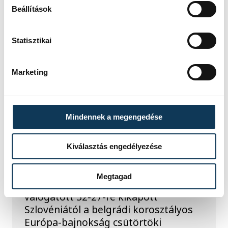
Beállítások
Statisztikai
TOVÁBBI CIKKEK
Marketing
KÉZILABDA
Férfi kézilabda ifjúsági
Mindennek a megengedése
Eb: nem jutott
elődöntőbe a magyar
Kiválasztás engedélyezése
csapat
Megtagad
A magyar férfi ifjúsági kézilabda-
válogatott 32-27-re kikapott
Szlovéniától a belgrádi korosztályos
Európa-bajnokság csütörtöki