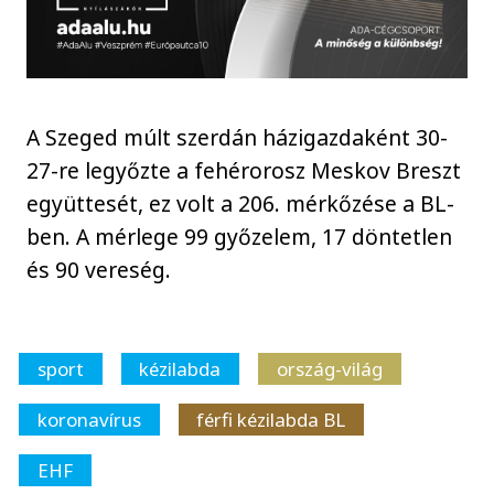
A Szeged múlt szerdán házigazdaként 30-
27-re legyőzte a fehérorosz Meskov Breszt
együttesét, ez volt a 206. mérkőzése a BL-
ben. A mérlege 99 győzelem, 17 döntetlen
és 90 vereség.
sport
kézilabda
ország-világ
koronavírus
férfi kézilabda BL
EHF