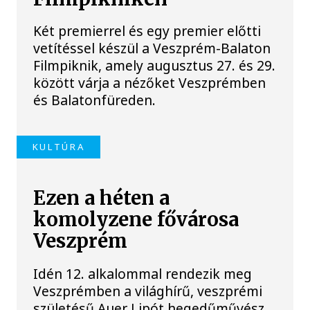
Két premierrel és egy premier előtti
vetítéssel készül a Veszprém-Balaton
Filmpiknik, amely augusztus 27. és 29.
között várja a nézőket Veszprémben
és Balatonfüreden.
KULTÚRA
Ezen a héten a
komolyzene fővárosa
Veszprém
Idén 12. alkalommal rendezik meg
Veszprémben a világhírű, veszprémi
születésű Auer Lipót hegedűművész