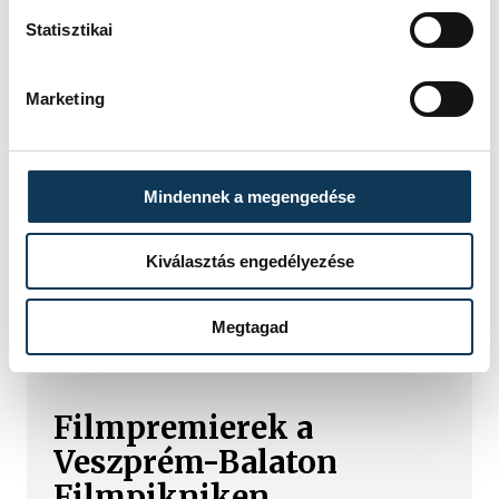
Statisztikai
Marketing
Mindennek a megengedése
Kiválasztás engedélyezése
TOVÁBBI CIKKEK
Megtagad
KULTÚRA
Filmpremierek a
Veszprém-Balaton
Filmpikniken