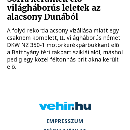
világháborús leletek az
alacsony Dunából
A folyó rekordalacsony vízállása miatt egy
csaknem komplett, II. világháborús német
DKW NZ 350-1 motorkerékpárbukkant elő
a Batthyány téri rakpart sziklái alól, máshol
pedig egy közel féltonnás brit akna került
elő.
IMPRESSZUM