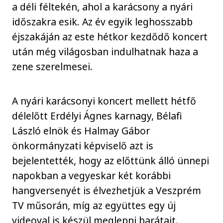
a déli féltekén, ahol a karácsony a nyári
időszakra esik. Az év egyik leghosszabb
éjszakáján az este hétkor kezdődő koncert
után még világosban indulhatnak haza a
zene szerelmesei.
A nyári karácsonyi koncert mellett hétfő
délelőtt Erdélyi Ágnes karnagy, Bélafi
László elnök és Halmay Gábor
önkormányzati képviselő azt is
bejelentették, hogy az előttünk álló ünnepi
napokban a vegyeskar két korábbi
hangversenyét is élvezhetjük a Veszprém
TV műsorán, míg az együttes egy új
videoval is készül meglepni barátait.