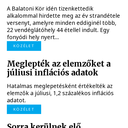
A Balatoni Kör idén tizenkettedik
alkalommal hirdette meg az év strandétele
versenyt, amelyre minden eddiginél több,
22 vendéglátóhely 44 étellel indult. Egy
fonyódi hely nyert...
KÖZÉLET
Meglepték az elemzőket a
júliusi inflációs adatok
Hatalmas meglepetésként értékelték az
elemzők a júliusi, 1,2 százalékos inflációs
adatot.
KÖZÉLET
Sorra kerülnek elő