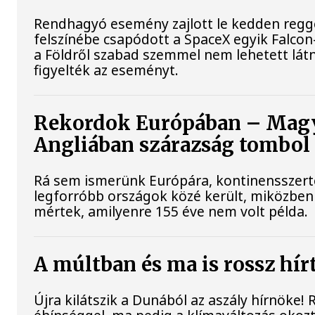
Rendhagyó esemény zajlott le kedden reggel
felszínébe csapódott a SpaceX egyik Falcon
a Földről szabad szemmel nem lehetett lát
figyelték az eseményt.
Rekordok Európában – Magya
Angliában szárazság tombol
Rá sem ismerünk Európára, kontinensszert
legforróbb országok közé került, miközben 
mértek, amilyenre 155 éve nem volt példa.
A múltban és ma is rossz hír
Újra kilátszik a Dunából az aszály hírnöke!