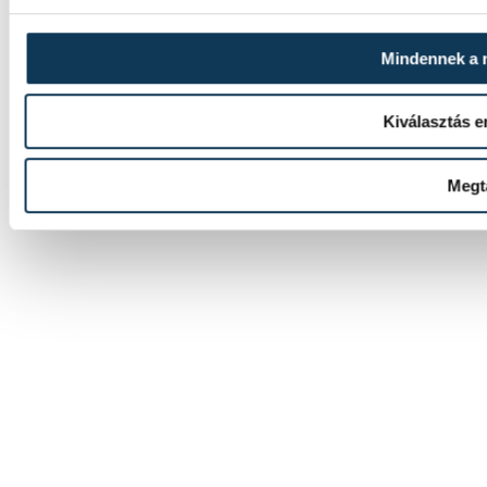
Mindennek a
Kiválasztás 
Megt