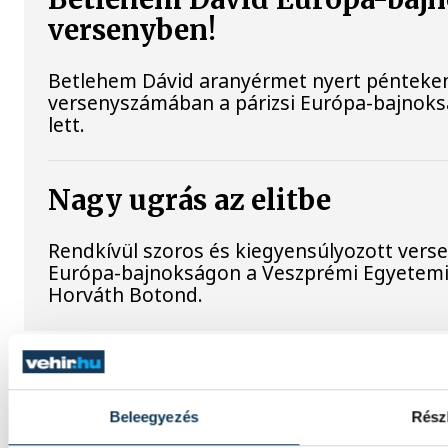
versenyben!
Betlehem Dávid aranyérmet nyert pénteken a
versenyszámában a párizsi Európa-bajnoksá
lett.
Nagy ugrás az elitbe
Rendkívül szoros és kiegyensúlyozott verse
Európa-bajnokságon a Veszprémi Egyetemi é
Horváth Botond.
Beleegyezés
Rész