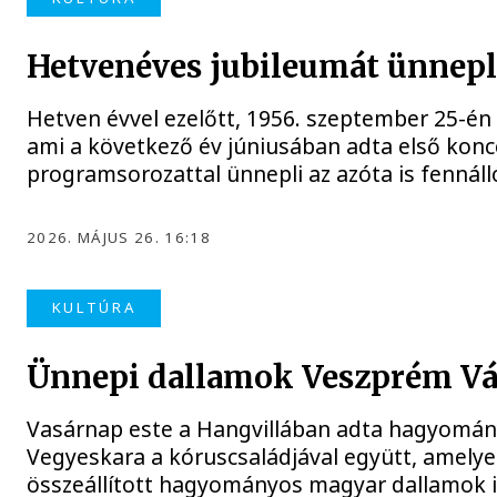
Hetvenéves jubileumát ünnepl
Hetven évvel ezelőtt, 1956. szeptember 25-én
ami a következő év júniusában adta első konce
programsorozattal ünnepli az azóta is fennál
2026. MÁJUS 26. 16:18
KULTÚRA
Ünnepi dallamok Veszprém Vá
Vasárnap este a Hangvillában adta hagyomán
Vegyeskara a kóruscsaládjával együtt, amelye
összeállított hagyományos magyar dallamok i