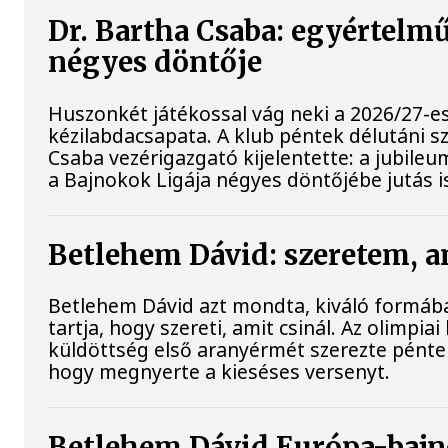
Dr. Bartha Csaba: egyértelmű
négyes döntője
Huszonkét játékossal vág neki a 2026/27-e
kézilabdacsapata. A klub péntek délutáni s
Csaba vezérigazgató kijelentette: a jubileu
a Bajnokok Ligája négyes döntőjébe jutás i
Betlehem Dávid: szeretem, a
Betlehem Dávid azt mondta, kiváló formában
tartja, hogy szereti, amit csinál. Az olimpi
küldöttség első aranyérmét szerezte péntek
hogy megnyerte a kieséses versenyt.
Betlehem Dávid Európa-bajn