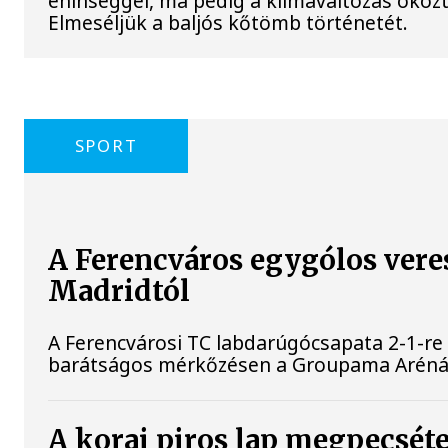
éhínséggel, ma pedig a klímaváltozás okozta
Elmeséljük a baljós kőtömb történetét.
SPORT
A Ferencváros egygólos vere
Madridtól
A Ferencvárosi TC labdarúgócsapata 2-1-re
barátságos mérkőzésen a Groupama Aréná
A korai piros lap megpecsét