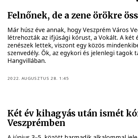
Felnőnek, de a zene örökre ös
Már húsz éve annak, hogy Veszprém Város V
létrehozták az ifjúsági kórust, a Vokált. A két
zenészek lettek, viszont egy közös mindenkibe
szenvedély. Ők, az egykori és jelenlegi tagok
Hangvillában.
2022. AUGUSZTUS 28. 1:45
Két év kihagyás után ismét kó
Veszprémben
A június 3–5. között harmadik alkalommal je