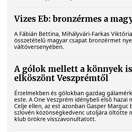
Vizes Eb: bronzérmes a magya
A Fábián Bettina, Mihályvári-Farkas Viktóri
összetételű magyar csapat bronzérmet nyer
váltóversenyében.
A gólok mellett a könnyek 
elköszönt Veszprémtől
Érzelmekben és gólokban gazdag gálamérkő
este. A One Veszprém idénybeli első hazai
Celje ellen, az est azonban Gasper Marguc
szlovén közönségkedvenc utoljára öltötte 
klub örökre visszavonultatott.