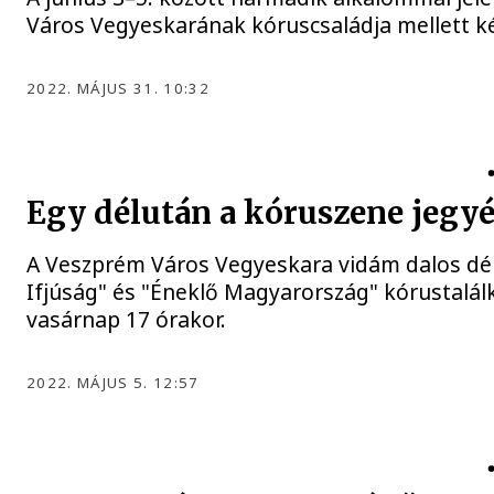
Város Vegyeskarának kóruscsaládja mellett két 
2022. MÁJUS 31. 10:32
Egy délután a kóruszene jegy
A Veszprém Város Vegyeskara vidám dalos dél
Ifjúság" és "Éneklő Magyarország" kórustalál
vasárnap 17 órakor.
2022. MÁJUS 5. 12:57