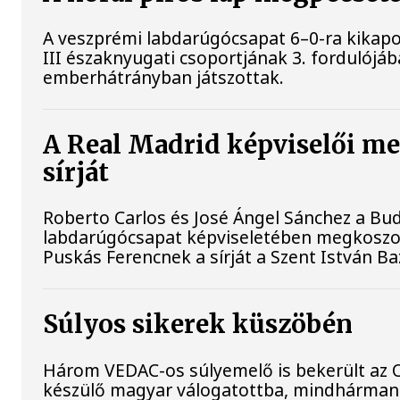
A veszprémi labdarúgócsapat 6–0-ra kikap
III északnyugati csoportjának 3. fordulójáb
emberhátrányban játszottak.
A Real Madrid képviselői m
sírját
Roberto Carlos és José Ángel Sánchez a B
labdarúgócsapat képviseletében megkoszor
Puskás Ferencnek a sírját a Szent István B
Súlyos sikerek küszöbén
Három VEDAC-os súlyemelő is bekerült az 
készülő magyar válogatottba, mindhárman