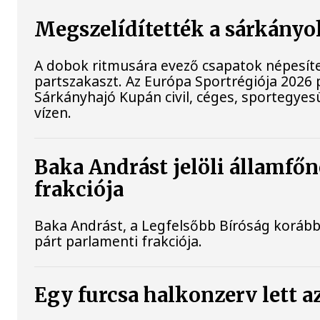
Megszelídítették a sárkányo
A dobok ritmusára evező csapatok népesíte
partszakaszt. Az Európa Sportrégiója 202
Sárkányhajó Kupán civil, céges, sportegyes
vízen.
Baka Andrást jelöli államfőn
frakciója
Baka Andrást, a Legfelsőbb Bíróság korábbi
párt parlamenti frakciója.
Egy furcsa halkonzerv lett a