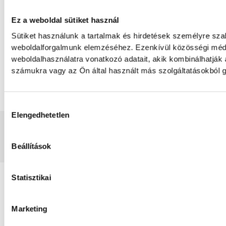
IMPRESSZUM
Ez a weboldal sütiket használ
MÉDIAAJÁNLAT
Sütiket használunk a tartalmak és hirdetések személyre sza
weboldalforgalmunk elemzéséhez. Ezenkívül közösségi média
JOGI NYILATKOZAT
weboldalhasználatra vonatkozó adatait, akik kombinálhatják
számukra vagy az Ön által használt más szolgáltatásokból g
Hozzájárulás kiválasztása
Elengedhetetlen
2008-2026 BAKONY-BALATON MÉDIA KFT.
Beállítások
Statisztikai
Marketing