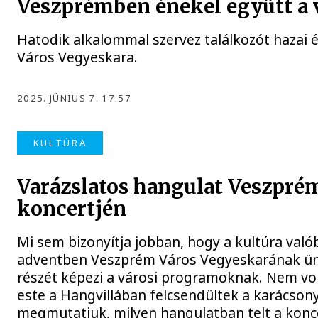
Veszprémben énekel együtt a 
Hatodik alkalommal szervez találkozót hazai
Város Vegyeskara.
2025. JÚNIUS 7. 17:57
KULTÚRA
Varázslatos hangulat Veszpré
koncertjén
Mi sem bizonyítja jobban, hogy a kultúra val
adventben Veszprém Város Vegyeskarának ünn
részét képezi a városi programoknak. Nem vo
este a Hangvillában felcsendültek a karácson
megmutatjuk, milyen hangulatban telt a konc