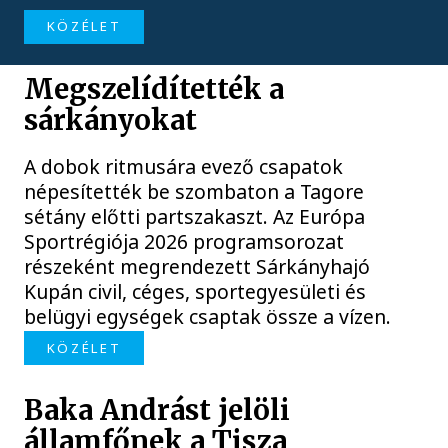
KÖZÉLET
Megszelídítették a
sárkányokat
A dobok ritmusára evező csapatok
népesítették be szombaton a Tagore
sétány előtti partszakaszt. Az Európa
Sportrégiója 2026 programsorozat
részeként megrendezett Sárkányhajó
Kupán civil, céges, sportegyesületi és
belügyi egységek csaptak össze a vízen.
KÖZÉLET
Baka Andrást jelöli
államfőnek a Tisza