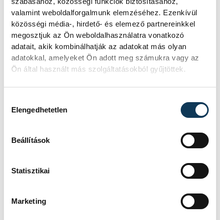
vakcinánk tulajdonképpen lenne is, ha
szabásához, közösségi funkciók biztosításához,
meglenne az engedély" - jegyezte meg.
valamint weboldalforgalmunk elemzéséhez. Ezenkívül
közösségi média-, hirdető- és elemező partnereinkkel
megosztjuk az Ön weboldalhasználatra vonatkozó
adatait, akik kombinálhatják az adatokat más olyan
közélet
koronavírus
adatokkal, amelyeket Ön adott meg számukra vagy az
Ön által használt más szolgáltatásokból gyűjtöttek.
Orbán Viktor
adó
Hozzájárulás kiválasztása
Elengedhetetlen
Beállítások
SZERZŐ
vehir.hu
Statisztikai
Marketing