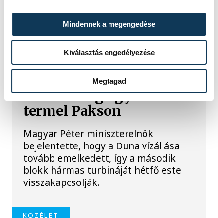
Mindennek a megengedése
TOVÁBBI CIKKEK
Kiválasztás engedélyezése
KÖZÉLET
Megtagad
Estétől még egy turbina
termel Pakson
Magyar Péter miniszterelnök
bejelentette, hogy a Duna vízállása
tovább emelkedett, így a második
blokk hármas turbináját hétfő este
visszakapcsolják.
KÖZÉLET