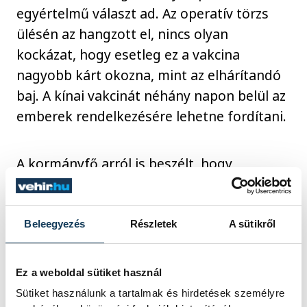
egyértelmű választ ad. Az operatív törzs
ülésén az hangzott el, nincs olyan
kockázat, hogy esetleg ez a vakcina
nagyobb kárt okozna, mint az elhárítandó
baj. A kínai vakcinát néhány napon belül az
emberek rendelkezésére lehetne fordítani.
A kormányfő arról is beszélt, hogy
Magyarországon az oltás iránti bizalom
folyamatosan nő, és az egészségügyi
dolgozók, valamint a szociális otthonokban
Beleegyezés
Részletek
A sütikről
lakók beoltása után következnek a 60 év
feletti, krónikus betegségben szenvedők,
Ez a weboldal sütiket használ
több mint 1,7 millió ember. "Ennyi kínai
Sütiket használunk a tartalmak és hirdetések személyre