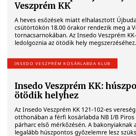
Veszprém KK
A heves esőzések miatt elhalasztott Újbuda
csütörtökön 18.00 órakor rendezik meg a V
tornacsarnokában. Az Insedo Veszprém KK-n
ledolgoznia az ötödik hely megszerzéséhez
INSEDO VESZPRÉM KOSÁRLABDA KLUB
Insedo Veszprém KK: húszpon
ötödik helyhez
Az Insedo Veszprém KK 121-102-es vereség
otthonában a férfi kosárlabda NB I/B Piros 
párharc első mérkőzésén. A bakonyiaknak a
legalább húszpontos győzelemre lesz szüks