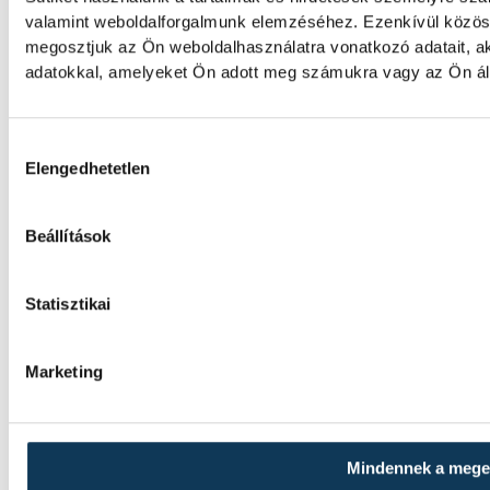
energetikai fejlesztésekért és a paksi
valamint weboldalforgalmunk elemzéséhez. Ezenkívül közöss
blokkok működéséért, arra figyelmeztet:
megosztjuk az Ön weboldalhasználatra vonatkozó adatait, a
az erőmű olyan üzemállapotban van,
adatokkal, amelyeket Ön adott meg számukra vagy az Ön álta
amelyre eredetileg nem tervezték.
KÖZÉLET
Hozzájárulás kiválasztása
Elengedhetetlen
A Tisza-frakció
kezdeményezte, hogy jövő
Beállítások
kedden legyen az
államfőválasztás
Statisztikai
A Tisza-frakció kezdeményezte, hogy a
parlament jövő kedden válassza meg az új
Marketing
köztársasági elnököt.
Mindennek a meg