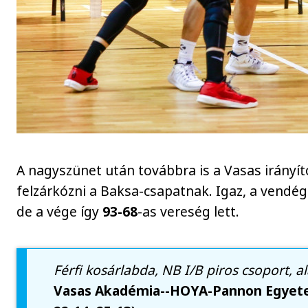
A nagyszünet után továbbra is a Vasas irányít
felzárkózni a Baksa-csapatnak. Igaz, a vendé
de a vége így
93-68
-as vereség lett.
Férfi kosárlabda, NB I/B piros csoport, a
Vasas Akadémia--HOYA-Pannon Egyetem