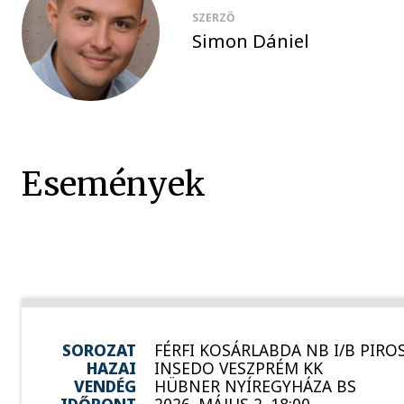
SZERZŐ
Simon Dániel
Események
SOROZAT
FÉRFI KOSÁRLABDA NB I/B PIROS
HAZAI
INSEDO VESZPRÉM KK
VENDÉG
HÜBNER NYÍREGYHÁZA BS
IDŐPONT
2026. MÁJUS 2. 18:00