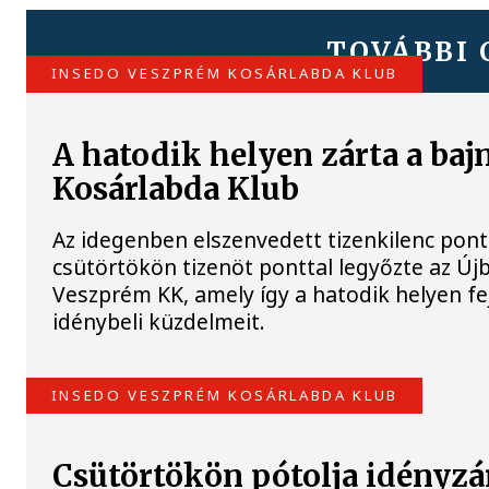
TOVÁBBI 
INSEDO VESZPRÉM KOSÁRLABDA KLUB
A hatodik helyen zárta a ba
Kosárlabda Klub
Az idegenben elszenvedett tizenkilenc pon
csütörtökön tizenöt ponttal legyőzte az Ú
Veszprém KK, amely így a hatodik helyen fe
idénybeli küzdelmeit.
INSEDO VESZPRÉM KOSÁRLABDA KLUB
Csütörtökön pótolja idényzá