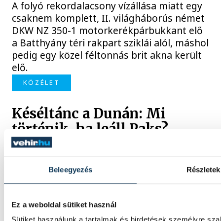
A folyó rekordalacsony vízállása miatt egy
csaknem komplett, II. világháborús német
DKW NZ 350-1 motorkerékpárbukkant elő
a Batthyány téri rakpart sziklái alól, máshol
pedig egy közel féltonnás brit akna került
elő.
KÖZÉLET
Késéltánc a Dunán: Mi
történik, ha leáll Paks?
Mártha Imre, az MVM Zrt. egykori
vezérigazgatója ATV-n Rónai Egonnak
Beleegyezés
Részletek
adott interjújában vázolta fel a Paksi
Atomerőmű előtt álló példátlan
technológiai kihívásokat. A szakember, aki
Ez a weboldal sütiket használ
korábban éveken át felelt a hazai
Sütiket használunk a tartalmak és hirdetések személyre sza