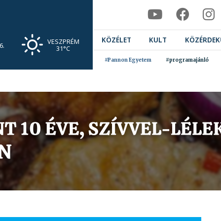
KÖZÉLET
KULT
KÖZÉRDEK
VESZPRÉM
6.
31°C
#Pannon Egyetem
#programajánló