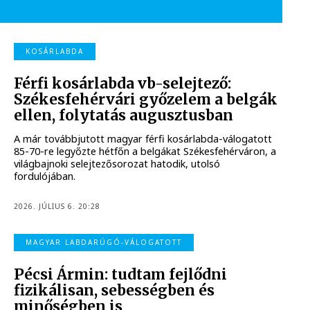
KOSÁRLABDA
Férfi kosárlabda vb-selejtező:
Székesfehérvári győzelem a belgák
ellen, folytatás augusztusban
A már továbbjutott magyar férfi kosárlabda-válogatott
85-70-re legyőzte hétfőn a belgákat Székesfehérváron, a
világbajnoki selejtezősorozat hatodik, utolsó
fordulójában.
2026. JÚLIUS 6. 20:28
MAGYAR LABDARÚGÓ-VÁLOGATOTT
Pécsi Ármin: tudtam fejlődni
fizikálisan, sebességben és
minőségben is