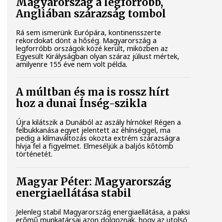
Magyarország a legforróbb,
Angliában szárazság tombol
Rá sem ismerünk Európára, kontinensszerte
rekordokat dönt a hőség. Magyarország a
legforróbb országok közé került, miközben az
Egyesült Királyságban olyan száraz júliust mértek,
amilyenre 155 éve nem volt példa.
A múltban és ma is rossz hírt
hoz a dunai Ínség-szikla
Újra kilátszik a Dunából az aszály hírnöke! Régen a
felbukkanása egyet jelentett az éhínséggel, ma
pedig a klímaváltozás okozta extrém szárazságra
hívja fel a figyelmet. Elmeséljük a baljós kőtömb
történetét.
Magyar Péter: Magyarország
energiaellátása stabil
Jelenleg stabil Magyarország energiaellátása, a paksi
erőmű munkatársai azon dolgoznak, hogy az utolsó