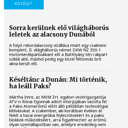
KÖZÉLET
Sorra kerülnek elő világháborús
leletek az alacsony Dunából
A folyó rekordalacsony vízállása miatt egy csaknem
komplett, II. világháborús német DKW NZ 350-1
motorkerékpárbukkant elő a Batthyány téri rakpart
sziklái alól, máshol pedig egy közel féltonnás brit
akna került elő.
Késéltánc a Dunán: Mi történik,
ha leáll Paks?
Mártha Imre, az MVM Zrt. egykori vezérigazgatója
ATV-n Rónai Egonnak adott interjújában vázolta fel
a Paksi Atomerőmű előtt álló példátlan technológiai
kihívásokat. A szakember, aki korábban éveken át
felelt a hazai energetikai fejlesztésekért és a paksi
blokkok működéséért, arra figyelmeztet: az erőmű
olyan üzemállapotban van, amelyre eredetileg nem