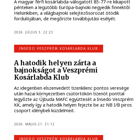
A magyar férfi kosárlabda-válogatott 85-77-re kikapott
pénteken a legutóbb Európa-bajnoki negyedik finnektől
Helsinkiben, a világbajnoki selejtezősorozat ötödik
fordulójában, de megőrizte továbbjutási esélyét.
2026. JÚLIUS 3. 22:23
INSEDO VESZPRÉM KOSÁRLABDA KLUB
A hatodik helyen zárta a
bajnokságot a Veszprémi
Kosárlabda Klub
Az idegenben elszenvedett tizenkilenc pontos veresége
után hazai környezetben csütörtökön tizenöt ponttal
legyőzte az Újbuda MAFC együttesét a Insedo Veszprém
KK, amely így a hatodik helyen fejezte be az NB I/B piros
csoport idénybeli küzdelmeit.
2026. MÁJUS 21. 21:12
INSEDO VESZPRÉM KOSÁRLABDA KLUB