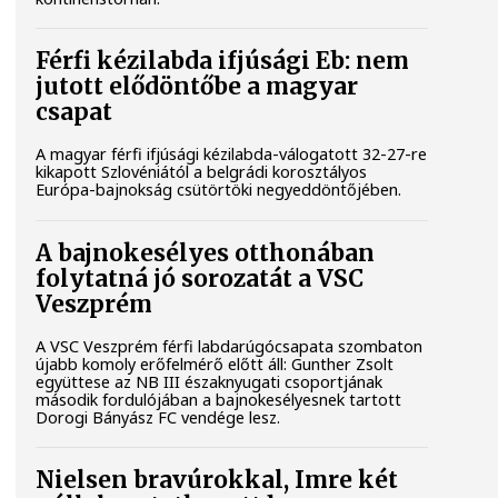
Férfi kézilabda ifjúsági Eb: nem
jutott elődöntőbe a magyar
csapat
A magyar férfi ifjúsági kézilabda-válogatott 32-27-re
kikapott Szlovéniától a belgrádi korosztályos
Európa-bajnokság csütörtöki negyeddöntőjében.
A bajnokesélyes otthonában
folytatná jó sorozatát a VSC
Veszprém
A VSC Veszprém férfi labdarúgócsapata szombaton
újabb komoly erőfelmérő előtt áll: Gunther Zsolt
együttese az NB III északnyugati csoportjának
második fordulójában a bajnokesélyesnek tartott
Dorogi Bányász FC vendége lesz.
Nielsen bravúrokkal, Imre két