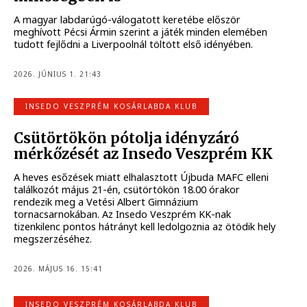
A magyar labdarúgó-válogatott keretébe először
meghívott Pécsi Ármin szerint a játék minden elemében
tudott fejlődni a Liverpoolnál töltött első idényében.
2026. JÚNIUS 1. 21:43
INSEDO VESZPRÉM KOSÁRLABDA KLUB
Csütörtökön pótolja idényzáró
mérkőzését az Insedo Veszprém KK
A heves esőzések miatt elhalasztott Újbuda MAFC elleni
találkozót május 21-én, csütörtökön 18.00 órakor
rendezik meg a Vetési Albert Gimnázium
tornacsarnokában. Az Insedo Veszprém KK-nak
tizenkilenc pontos hátrányt kell ledolgoznia az ötödik hely
megszerzéséhez.
2026. MÁJUS 16. 15:41
INSEDO VESZPRÉM KOSÁRLABDA KLUB