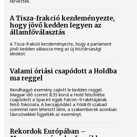
tervezték.
A Tisza-frakció kezdeményezte,
hogy jövő kedden legyen az
államfőválasztás
A Tisza-frakció kezdeményezte, hogy a parlament
jövő kedden válassza meg az új köztársasági
elnököt.
Valami óriási csapódott a Holdba
ma reggel
Rendhagyó esemény zajlott le kedden reggel.
Magyar idő szerint 8:35 körül a Hold felszínébe
csapódott a SpaceX egyik Falcon–9 rakétájának
felső fokozata. A becsapódást a Földről szabad
szemmel nem lehetett látni, a szakemberek azonban
távcsövekkel figyelték az eseményt.
Rekordok Európában –