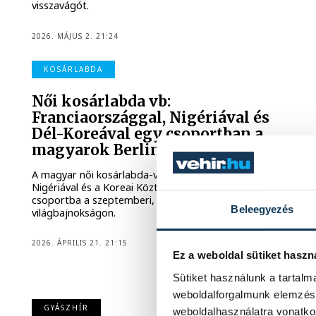
visszavágót.
2026. MÁJUS 2. 21:24
KOSÁRLABDA
Női kosárlabda vb:
Franciaországgal, Nigériával és
Dél-Koreával egy csoportban a
magyarok Berlinben
A magyar női kosárlabda-válogatott Franciaországgal,
Nigériával és a Koreai Köztársasággal került egy
csoportba a szeptemberi, Berlinben sorra kerülő
Beleegyezés
világbajnokságon.
2026. ÁPRILIS 21. 21:15
Ez a weboldal sütiket haszn
Sütiket használunk a tartal
weboldalforgalmunk elemzésé
GYÁSZHÍR
weboldalhasználatra vonatko