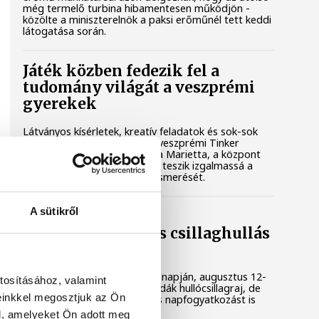
még termelő turbina hibamentesen működjön -
közölte a miniszterelnök a paksi erőműnél tett keddi
látogatása során.
Játék közben fedezik fel a
tudomány világát a veszprémi
gyerekek
Látványos kísérletek, kreatív feladatok és sok-sok
élmény várja a gyerekeket a veszprémi Tinker
Labsben. Videónkban Balassa Marietta, a központ
vezetője mutatja be, hogyan teszik izgalmassá a
természettudományok megismerését.
A sütikről
Augusztus 12-én
napfogyatkozás és csillaghullás
is vár ránk
Az év legsűrűbb csillagászati napján, augusztus 12-
tosításához, valamint
én éjjel tetőzik majd a Perseidák hullócsillagraj, de
einkkel megosztjuk az Ön
ugyanezen a napon részleges napfogyatkozást is
meg lehet majd figyelni.
l, amelyeket Ön adott meg