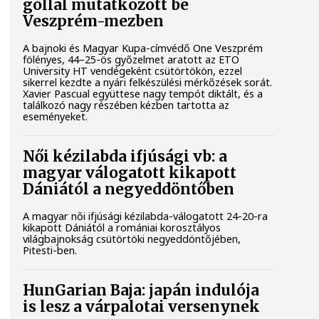
góllal mutatkozott be
Veszprém-mezben
A bajnoki és Magyar Kupa-címvédő One Veszprém
fölényes, 44–25-ös győzelmet aratott az ETO
University HT vendégeként csütörtökön, ezzel
sikerrel kezdte a nyári felkészülési mérkőzések sorát.
Xavier Pascual együttese nagy tempót diktált, és a
találkozó nagy részében kézben tartotta az
eseményeket.
Női kézilabda ifjúsági vb: a
magyar válogatott kikapott
Dániától a negyeddöntőben
A magyar női ifjúsági kézilabda-válogatott 24-20-ra
kikapott Dániától a romániai korosztályos
világbajnokság csütörtöki negyeddöntőjében,
Pitesti-ben.
HunGarian Baja: japán indulója
is lesz a várpalotai versenynek