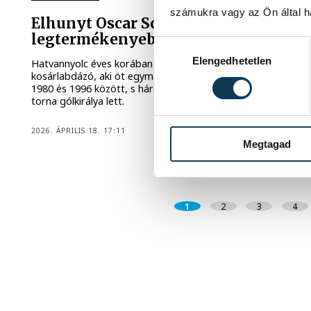
számukra vagy az Ön által ha
Elhunyt Oscar Schmidt, az olimpiák
legtermékenyebb kosarasa
Hozzájárulás kiválasztása
Elengedhetetlen
Hatvannyolc éves korában meghalt Oscar Schmidt brazil
kosárlabdázó, aki öt egymást követő olimpián játszott
1980 és 1996 között, s három alkalommal is az ötkarikás
torna gólkirálya lett.
2026. ÁPRILIS 18. 17:11
Megtagad
1
2
3
4