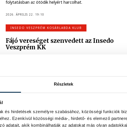
folytatásban az ötödik helyért harcolhat.
2026. ÁPRILIS 22. 19:10
INSEDO VESZPRÉM KOSÁRLABDA KLUB
Fájó vereséget szenvedett az Insedo
Veszprém KK
A szezon eddigi legfontosabb hazai mérkőzése várt
pénteken az Insedo Veszprém KK-ra, amely az NB I/B
Piros csoport negyeddöntőjének első felvonásán
alulmaradt a BKG PRIMA Akadémia otthonában, így hazai
pályán az egyenlítésért lépett parkettre. A bakonyiak
sokáig kézben tartották az összecsapást, a
Részletek
zárónegyedben azonban kiengedték kezükből az előnyt,
így 78-84-es vereséget szenvedtek a Vetési Albert
Gimnázium tornacsarnokában.
ál
2026. ÁPRILIS 18. 21:15
mak és hirdetések személyre szabásához, közösségi funkciók biz
hez. Ezenkívül közösségi média-, hirdető- és elemező partner
INSEDO VESZPRÉM KOSÁRLABDA KLUB
zó adatait, akik kombinálhatják az adatokat más olyan adatokka