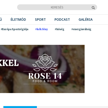
Ű
ÉLETMÓD
SPORT
PODCAST
GALÉRIA
#Európa Sportrégiója
#kék fény
#hőség
#energiaválság