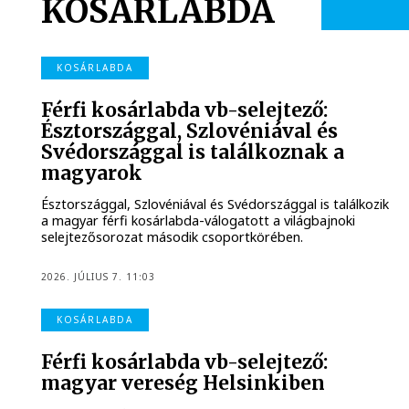
KOSÁRLABDA
KOSÁRLABDA
Férfi kosárlabda vb-selejtező:
Észtországgal, Szlovéniával és
Svédországgal is találkoznak a
magyarok
Észtországgal, Szlovéniával és Svédországgal is találkozik
a magyar férfi kosárlabda-válogatott a világbajnoki
selejtezősorozat második csoportkörében.
2026. JÚLIUS 7. 11:03
KOSÁRLABDA
Férfi kosárlabda vb-selejtező:
magyar vereség Helsinkiben