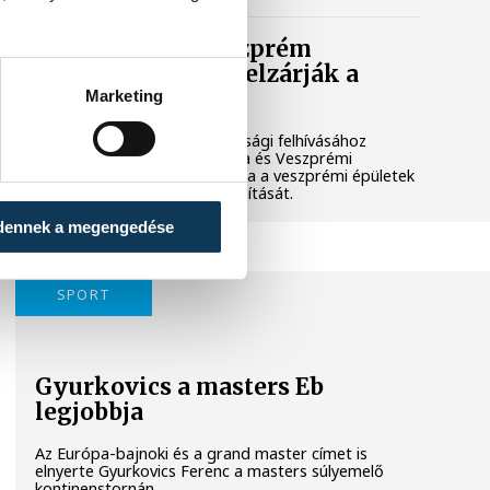
Lekapcsolják Veszprém
díszkivilágítását, elzárják a
szökőkutakat
Marketing
A kormány energiatakarékossági felhívásához
csatlakozva Veszprém városa és Veszprémi
Főegyházmegye is lekapcsolta a veszprémi épületek
és nevezetességek díszkivilágítását.
dennek a megengedése
SPORT
Gyurkovics a masters Eb
legjobbja
Az Európa-bajnoki és a grand master címet is
elnyerte Gyurkovics Ferenc a masters súlyemelő
kontinenstornán.