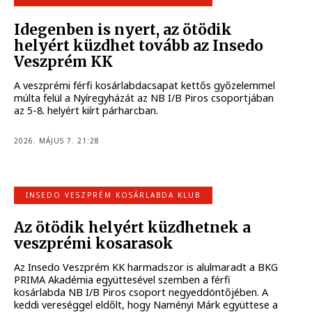
Idegenben is nyert, az ötödik
helyért küzdhet tovább az Insedo
Veszprém KK
A veszprémi férfi kosárlabdacsapat kettős győzelemmel
múlta felül a Nyíregyházát az NB I/B Piros csoportjában
az 5-8. helyért kiírt párharcban.
2026. MÁJUS 7. 21:28
INSEDO VESZPRÉM KOSÁRLABDA KLUB
Az ötödik helyért küzdhetnek a
veszprémi kosarasok
Az Insedo Veszprém KK harmadszor is alulmaradt a BKG
PRIMA Akadémia együttesével szemben a férfi
kosárlabda NB I/B Piros csoport negyeddöntőjében. A
keddi vereséggel eldőlt, hogy Naményi Márk együttese a