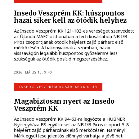
Insedo Veszprém KK: húszpontos
hazai siker kell az ötödik helyhez
Az Insedo Veszprém KK 121-102-es vereséget szenvedett
az Újbuda MAFC otthonában a férfi kosárlabda NB I/B
Piros csoportjának ötödik helyéért zajló párharc első
mérkőzésén. A bakonyiaknak a szombati, hazai
visszavágón legalább húszpontos győzelemre lesz
szükségük az ötödik pozíció megszerzéséhez.
2026. MÁJUS 15. 9:40
INSEDO VESZPRÉM KOSÁRLABDA KLUB
Magabiztosan nyert az Insedo
Veszprém KK
Az Insedo Veszprém KK 94-63-ra legyőzte a HÜBNER
Nyíregyháza BS együttesét az NB I/B Piros csoport 5-8.
helyéért zajló párharcának első mérkőzésén. Naményi
Márk együttese jelentős előnnyel várhatja a jövő heti