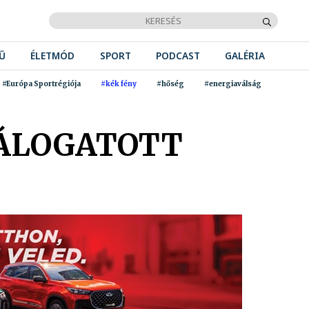
Ű
ÉLETMÓD
SPORT
PODCAST
GALÉRIA
#Európa Sportrégiója
#kék fény
#hőség
#energiaválság
VÁLOGATOTT