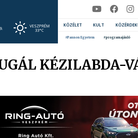
KÖZÉLET
KULT
KÖZÉRDEK
VESZPRÉM
9.
33°C
#Pannon Egyetem
#programajánló
UGÁL KÉZILABDA-