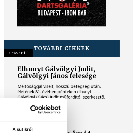
TOVÁBBI CIKKEK
GYÁSZHÍR
Elhunyt Gálvölgyi Judit,
Gálvölgyi János felesége
Méltósággal viselt, hosszú betegség után,
életének 81. évében pénteken elhunyt
Gálvölgyi (Gács) Judit műfordító, szerkesztő,
Gálvölgyi János felesége.
GYÁSZHÍR
A sütikről