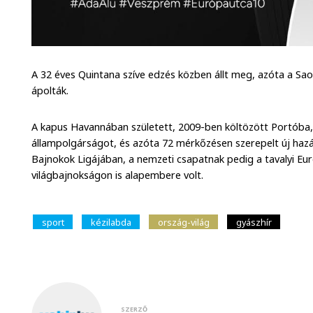
A 32 éves Quintana szíve edzés közben állt meg, azóta a Sao
ápolták.
A kapus Havannában született, 2009-ben költözött Portóba
állampolgárságot, és azóta 72 mérkőzésen szerepelt új hazá
Bajnokok Ligájában, a nemzeti csapatnak pedig a tavalyi Eu
világbajnokságon is alapembere volt.
sport
kézilabda
ország-világ
gyászhír
SZERZŐ