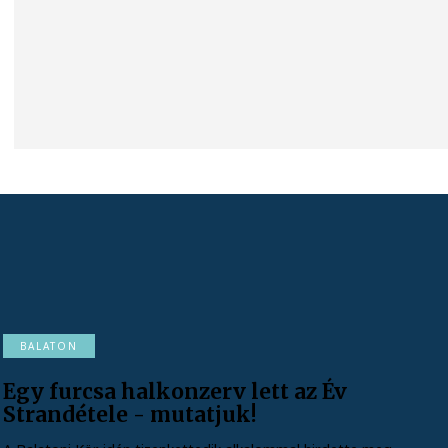
BALATON
Egy furcsa halkonzerv lett az Év
Strandétele - mutatjuk!