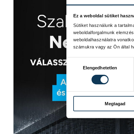
Ez a weboldal sütiket haszn
Sütiket használunk a tartal
weboldalforgalmunk elemzésé
weboldalhasználatra vonatko
számukra vagy az Ön által ha
Hozzájárulás kiválasztása
Elengedhetetlen
Megtagad