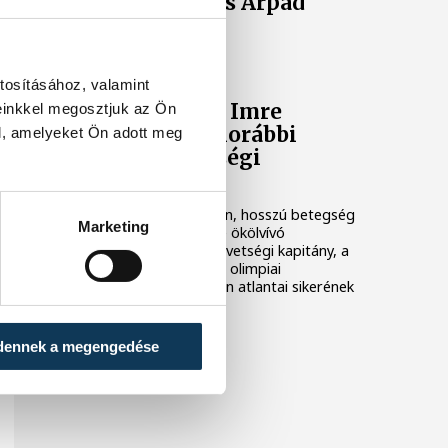
Elhunyt Barabás Árpád
GYÁSZHÍR
tosításához, valamint
Elhunyt Szántó Imre
einkkel megosztjuk az Ön
ökölvívóedző, korábbi
l, amelyeket Ön adott meg
magyar szövetségi
kapitány
Nyolcvankét éves korában, hosszú betegség
Marketing
után elhunyt Szántó Imre ökölvívó
mesteredző, korábbi szövetségi kapitány, a
mindmáig utolsó magyar olimpiai
bokszarany, Kovács István atlantai sikerének
kovácsa.
dennek a megengedése