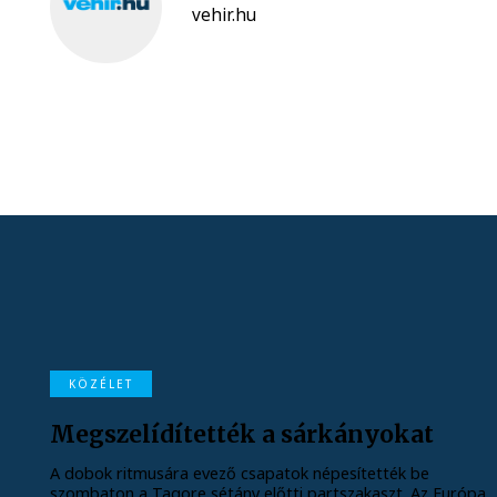
vehir.hu
KÖZÉLET
Megszelídítették a sárkányokat
A dobok ritmusára evező csapatok népesítették be
szombaton a Tagore sétány előtti partszakaszt. Az Európa