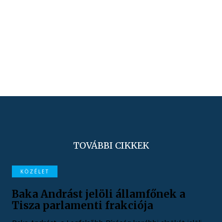
TOVÁBBI CIKKEK
KÖZÉLET
Baka Andrást jelöli államfőnek a
Tisza parlamenti frakciója