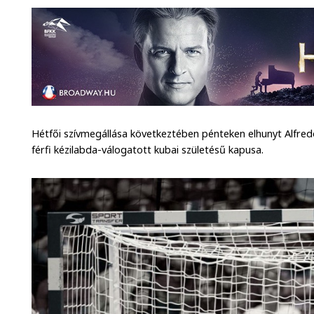
Hétfői szívmegállása következtében pénteken elhunyt Alfred
férfi kézilabda-válogatott kubai születésű kapusa.