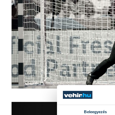
Fotó: AFP/Ol
Beleegyezés