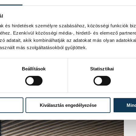
ál
mak és hirdetések személyre szabásához, közösségi funkciók biz
hez. Ezenkívül közösségi média-, hirdető- és elemező partner
zó adatait, akik kombinálhatják az adatokat más olyan adatokka
sznált más szolgáltatásokból gyűjtöttek.
Beállítások
Statisztikai
Kiválasztás engedélyezése
Min