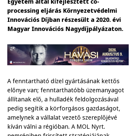
Egyetem által kifejlesztett co-
processing eljárás Környezetvédelmi
Innovációs Díjban részesült a 2020. évi
Magyar Innovációs Nagydíjpályázaton.
A fenntartható dízel gyártásának kettős
előnye van; fenntarthatóbb üzemanyagot
állítanak elő, a hulladék feldolgozásával
pedig segítik a körforgásos gazdaságot,
amelynek a vállalat vezető szereplőjévé
kíván válni a régióban. A MOL Nyrt.
nemrégiben frissített stratégiájának