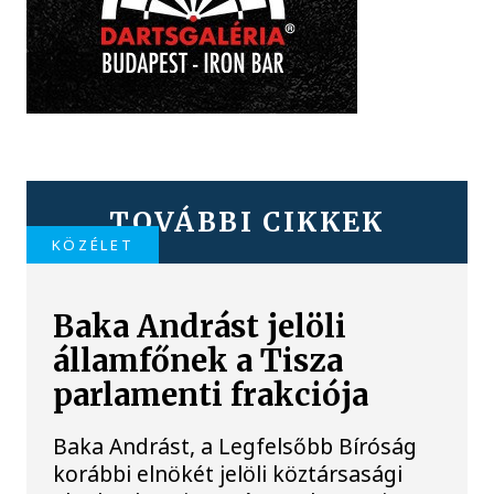
TOVÁBBI CIKKEK
KÖZÉLET
Baka Andrást jelöli
államfőnek a Tisza
parlamenti frakciója
Baka Andrást, a Legfelsőbb Bíróság
korábbi elnökét jelöli köztársasági