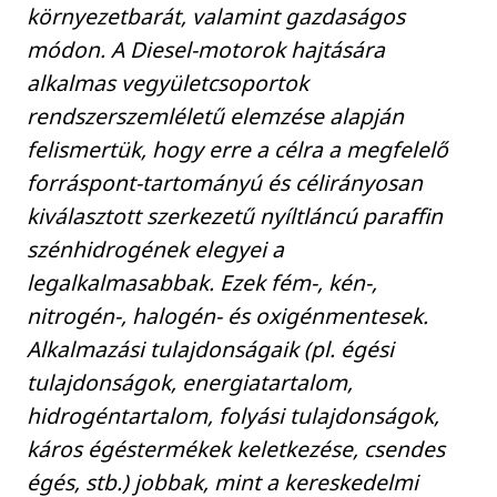
környezetbarát, valamint gazdaságos
módon. A Diesel-motorok hajtására
alkalmas vegyületcsoportok
rendszerszemléletű elemzése alapján
felismertük, hogy erre a célra a megfelelő
forráspont-tartományú és célirányosan
kiválasztott szerkezetű nyíltláncú paraffin
szénhidrogének elegyei a
legalkalmasabbak. Ezek fém-, kén-,
nitrogén-, halogén- és oxigénmentesek.
Alkalmazási tulajdonságaik (pl. égési
tulajdonságok, energiatartalom,
hidrogéntartalom, folyási tulajdonságok,
káros égéstermékek keletkezése, csendes
égés, stb.) jobbak, mint a kereskedelmi