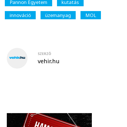
Pannon Egyetem
kutatás
innováció
üzemanyag
MOL
SZERZŐ
vehir.hu