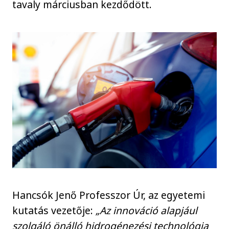
tavaly márciusban kezdődött.
Hancsók Jenő Professzor Úr, az egyetemi
kutatás vezetője:
„Az innováció alapjául
szolgáló önálló hidrogénezési technológia