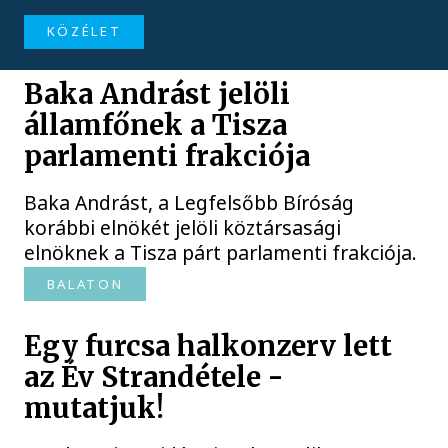
KÖZÉLET
Baka Andrást jelöli
államfőnek a Tisza
parlamenti frakciója
Baka Andrást, a Legfelsőbb Bíróság
korábbi elnökét jelöli köztársasági
elnöknek a Tisza párt parlamenti frakciója.
BALATON
Egy furcsa halkonzerv lett
az Év Strandétele -
mutatjuk!