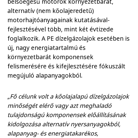
belsőégésű motorok környezetbarát,
alternatív (nem kőolajeredetű)
motorhajtóanyagainak kutatásával-
fejlesztésével több, mint két évtizede
foglalkozik. A PE dízelgázolajok esetében is
új, nagy energiatartalmú és
környezetbarát komponensek
felismerésére és kifejlesztésére fókuszált
megújuló alapanyagokból.
„Fő célunk volt a kőolajalapú dízelgázolajok
minőségét elérő vagy azt meghaladó
tulajdonságú komponensek előállításának
kidolgozása alternatív nyersanyagokból,
alapanyag- és energiatakarékos,