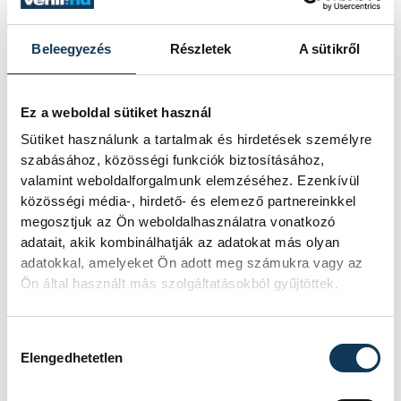
közül kettőre már szabadalmi oltalmat
kaptak.
Beleegyezés
Részletek
A sütikről
„A világon az elsők között ismertük fel az
Ez a weboldal sütiket használ
említett megújuló alapanyagok korlátozott
Sütiket használunk a tartalmak és hirdetések személyre
szabásához, közösségi funkciók biztosításához,
rendelkezésre állását és az azokból történő
valamint weboldalforgalmunk elemzéséhez. Ezenkívül
biohajtóanyag előállítására alkalmas
közösségi média-, hirdető- és elemező partnereinkkel
beruházások nagy költségigényét. Ennek
megosztjuk az Ön weboldalhasználatra vonatkozó
adatait, akik kombinálhatják az adatokat más olyan
megfelelően szisztematikus K+F
adatokkal, amelyeket Ön adott meg számukra vagy az
tevékenységet végeztünk különböző
Ön által használt más szolgáltatásokból gyűjtöttek.
természetes/hulladék alapanyagok és kis
értékű, finomítatlan kőolajeredetű
Hozzájárulás kiválasztása
gázolajfrakciók változó arányú elegyeinek
Elengedhetetlen
együttes átalakítási lehetőségeinek