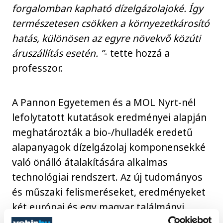
forgalomban kapható dízelgázolajoké. Így
természetesen csökken a környezetkárosító
hatás, különösen az egyre növekvő közúti
áruszállítás esetén. ”
- tette hozzá a
professzor.
A Pannon Egyetemen és a MOL Nyrt-nél
lefolytatott kutatások eredményei alapján
meghatározták a bio-/hulladék eredetű
alapanyagok dízelgázolaj komponensekké
való önálló átalakítására alkalmas
technológiai rendszert. Az új tudományos
és műszaki felismeréseket, eredményeket
két európai és egy magyar találmányi
bejelentésben foglalták össze, amelyek