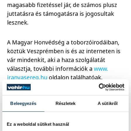
magasabb fizetéssel jár, de számos plusz
juttatásra és támogatásra is jogosultak
lesznek.
A Magyar Honvédség a toborzóirodáiban,
köztük Veszprémben is és az interneten is
vár mindenkit, aki a haza szolgálatát
választja, további információk a
www.
iranyasereg.hu
oldalon találhatóak.
közélet
Magyar Honvédség
Beleegyezés
Részletek
A sütikről
toborzás
Ez a weboldal sütiket használ