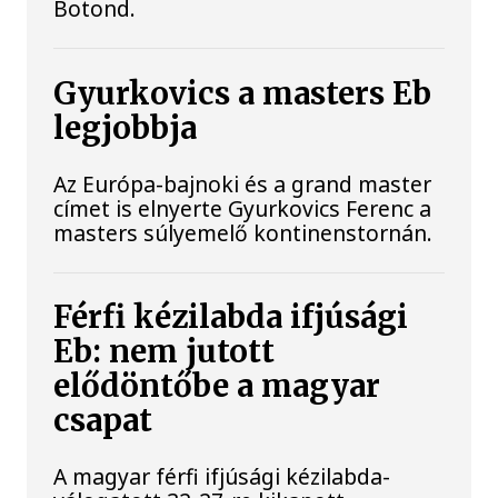
Botond.
Gyurkovics a masters Eb
legjobbja
Az Európa-bajnoki és a grand master
címet is elnyerte Gyurkovics Ferenc a
masters súlyemelő kontinenstornán.
Férfi kézilabda ifjúsági
Eb: nem jutott
elődöntőbe a magyar
csapat
A magyar férfi ifjúsági kézilabda-