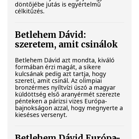
döntőjébe jutás is egyértelmű
célkitűzés.
Betlehem Dávid:
szeretem, amit csinálok
Betlehem Dávid azt mondta, kiváló
formában érzi magát, a sikere
kulcsának pedig azt tartja, hogy
szereti, amit csinál. Az olimpiai
bronzérmes nyíltvízi úszó a magyar
küldöttség első aranyérmét szerezte
pénteken a párizsi vizes Európa-
bajnokságon azzal, hogy megnyerte a
kieséses versenyt.
Betlehem Dávid Európa-