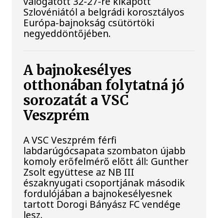
válogatott 32-27-re kikapott
Szlovéniától a belgrádi korosztályos
Európa-bajnokság csütörtöki
negyeddöntőjében.
A bajnokesélyes
otthonában folytatná jó
sorozatát a VSC
Veszprém
A VSC Veszprém férfi
labdarúgócsapata szombaton újabb
komoly erőfelmérő előtt áll: Gunther
Zsolt együttese az NB III
északnyugati csoportjának második
fordulójában a bajnokesélyesnek
tartott Dorogi Bányász FC vendége
lesz.