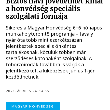
Biztos havi jövedelmet kínál
a honvédség speciális
szolgálati formája
Sikeres a Magyar Honvédség 6+6 hónapos
munkahelyteremtő programja – tavaly
nyár óta több mint ezerkétszázan
jelentkeztek speciális önkéntes
tartalékosnak, közülük többen már
szerződéses katonaként szolgálnak. A
toborzóirodák továbbra is várják a
jelentkezőket, a kiképzések június 1-jén
kezdődhetnek.
2021. ÁPRILIS 24. 14:55
MAGYAR HONVÉDSÉG