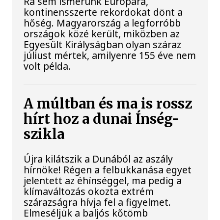
Rá sem ismerünk Európára,
kontinensszerte rekordokat dönt a
hőség. Magyarország a legforróbb
országok közé került, miközben az
Egyesült Királyságban olyan száraz
júliust mértek, amilyenre 155 éve nem
volt példa.
A múltban és ma is rossz
hírt hoz a dunai Ínség-
szikla
Újra kilátszik a Dunából az aszály
hírnöke! Régen a felbukkanása egyet
jelentett az éhínséggel, ma pedig a
klímaváltozás okozta extrém
szárazságra hívja fel a figyelmet.
Elmeséljük a baljós kőtömb