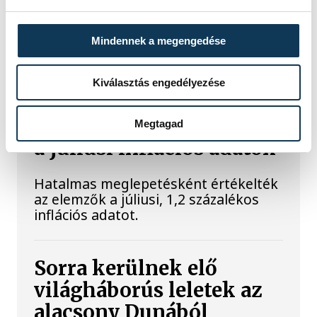
A Balatoni Kör idén tizenkettedik
alkalommal hirdette meg az év
strandétele versenyt, amelyre minden
Mindennek a megengedése
eddiginél több, 22 vendéglátóhely 44
étellel indult. Egy fonyódi hely nyert...
Kiválasztás engedélyezése
Meglepték az elemzőket
Megtagad
a júliusi inflációs adatok
Hatalmas meglepetésként értékelték
az elemzők a júliusi, 1,2 százalékos
inflációs adatot.
Sorra kerülnek elő
világháborús leletek az
alacsony Dunából