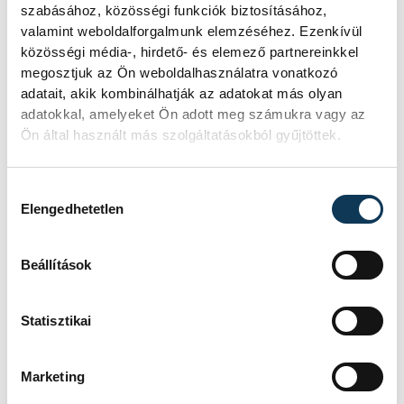
szabásához, közösségi funkciók biztosításához,
valamint weboldalforgalmunk elemzéséhez. Ezenkívül
közösségi média-, hirdető- és elemező partnereinkkel
megosztjuk az Ön weboldalhasználatra vonatkozó
Baka Andrást jelöli
adatait, akik kombinálhatják az adatokat más olyan
államfőnek a Tisza
adatokkal, amelyeket Ön adott meg számukra vagy az
parlamenti frakciója
Ön által használt más szolgáltatásokból gyűjtöttek.
Baka Andrást, a Legfelsőbb Bíróság
Hozzájárulás kiválasztása
korábbi elnökét jelöli köztársasági
Elengedhetetlen
elnöknek a Tisza párt parlamenti
frakciója.
Beállítások
Egy furcsa halkonzerv
Statisztikai
lett az Év Strandétele -
mutatjuk!
Marketing