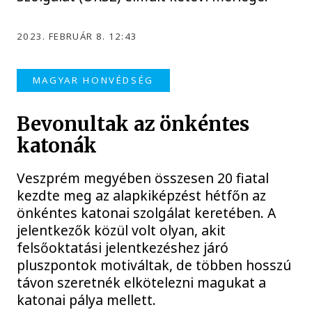
2023. FEBRUÁR 8. 12:43
MAGYAR HONVÉDSÉG
Bevonultak az önkéntes
katonák
Veszprém megyében összesen 20 fiatal
kezdte meg az alapkiképzést hétfőn az
önkéntes katonai szolgálat keretében. A
jelentkezők közül volt olyan, akit
felsőoktatási jelentkezéshez járó
pluszpontok motiváltak, de többen hosszú
távon szeretnék elkötelezni magukat a
katonai pálya mellett.