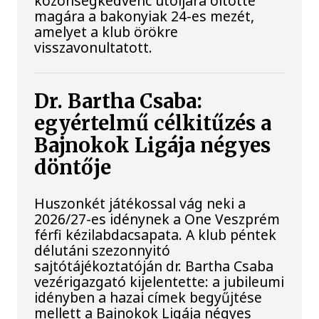
közönségkedvenc utoljára öltötte
magára a bakonyiak 24-es mezét,
amelyet a klub örökre
visszavonultatott.
Dr. Bartha Csaba:
egyértelmű célkitűzés a
Bajnokok Ligája négyes
döntője
Huszonkét játékossal vág neki a
2026/27-es idénynek a One Veszprém
férfi kézilabdacsapata. A klub péntek
délutáni szezonnyitó
sajtótájékoztatóján dr. Bartha Csaba
vezérigazgató kijelentette: a jubileumi
idényben a hazai címek begyűjtése
mellett a Bajnokok Ligája négyes