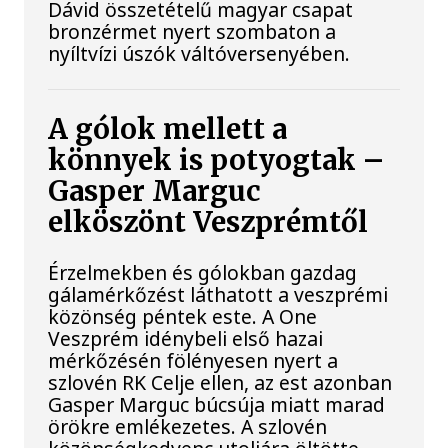
Dávid összetételű magyar csapat
bronzérmet nyert szombaton a
nyíltvízi úszók váltóversenyében.
A gólok mellett a
könnyek is potyogtak –
Gasper Marguc
elköszönt Veszprémtől
Érzelmekben és gólokban gazdag
gálamérkőzést láthatott a veszprémi
közönség péntek este. A One
Veszprém idénybeli első hazai
mérkőzésén fölényesen nyert a
szlovén RK Celje ellen, az est azonban
Gasper Marguc búcsúja miatt marad
örökre emlékezetes. A szlovén