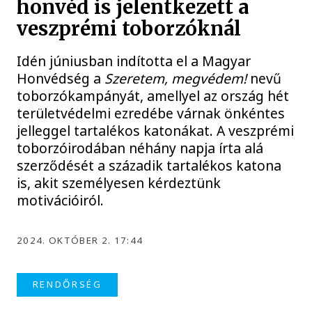
honvéd is jelentkezett a
veszprémi toborzóknál
Idén júniusban indította el a Magyar
Honvédség a
Szeretem, megvédem!
nevű
toborzókampányát, amellyel az ország hét
területvédelmi ezredébe várnak önkéntes
jelleggel tartalékos katonákat. A veszprémi
toborzóirodában néhány napja írta alá
szerződését a századik tartalékos katona
is, akit személyesen kérdeztünk
motivációiról.
2024. OKTÓBER 2. 17:44
RENDŐRSÉG