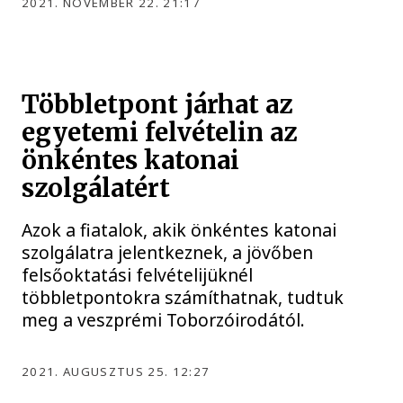
2021. NOVEMBER 22. 21:17
Többletpont járhat az
egyetemi felvételin az
önkéntes katonai
szolgálatért
Azok a fiatalok, akik önkéntes katonai
szolgálatra jelentkeznek, a jövőben
felsőoktatási felvételijüknél
többletpontokra számíthatnak, tudtuk
meg a veszprémi Toborzóirodától.
2021. AUGUSZTUS 25. 12:27