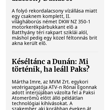
A folyó rekordalacsony vízállása miatt
egy csaknem komplett, II.
világháborús német DKW NZ 350-1
motorkerékpárbukkant elő a
Batthyány téri rakpart sziklái alól,
máshol pedig egy közel féltonnás brit
akna került elő.
Késéltánc a Dunán: Mi
történik, ha leáll Paks?
Mártha Imre, az MVM Zrt. egykori
vezérigazgatója ATV-n Rónai Egonnak
adott interjújában vázolta fel a Paksi
Atomerőmű előtt álló példátlan
technológiai kihívásokat. A
szakember, aki korábban éveken át