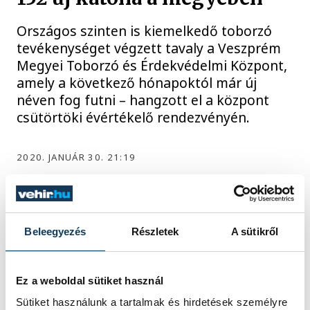
Országos szinten is kiemelkedő toborzó
tevékenységet végzett tavaly a Veszprém
Megyei Toborzó és Érdekvédelmi Központ,
amely a következő hónapoktól már új
néven fog futni – hangzott el a központ
csütörtöki évértékelő rendezvényén.
2020. JANUÁR 30. 21:19
Beleegyezés
Részletek
A sütikről
1
2
Ez a weboldal sütiket használ
KÖZÉLET
Sütiket használunk a tartalmak és hirdetések személyre