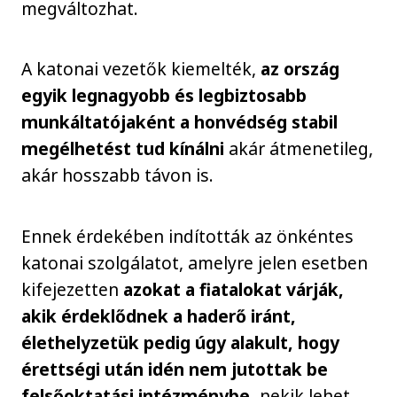
megváltozhat.
A katonai vezetők kiemelték,
az ország
egyik legnagyobb és legbiztosabb
munkáltatójaként a honvédség stabil
megélhetést tud kínálni
akár átmenetileg,
akár hosszabb távon is.
Ennek érdekében indították az önkéntes
katonai szolgálatot, amelyre jelen esetben
kifejezetten
azokat a fiatalokat várják,
akik érdeklődnek a haderő iránt,
élethelyzetük pedig úgy alakult, hogy
érettségi után idén nem jutottak be
felsőoktatási intézménybe,
nekik lehet