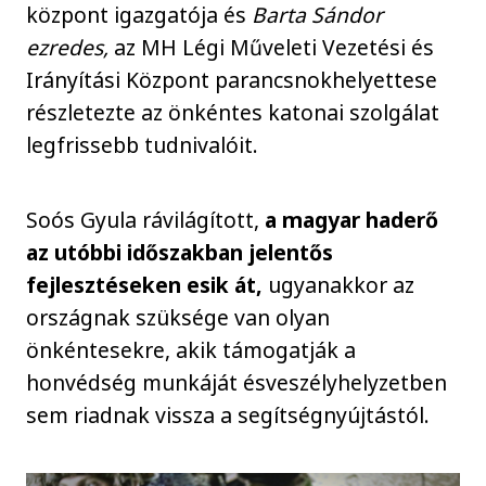
központ igazgatója és
Barta Sándor
ezredes,
az MH Légi Műveleti Vezetési és
Irányítási Központ parancsnokhelyettese
részletezte az önkéntes katonai szolgálat
legfrissebb tudnivalóit.
Soós Gyula rávilágított,
a magyar haderő
az utóbbi időszakban jelentős
fejlesztéseken esik át,
ugyanakkor az
országnak szüksége van olyan
önkéntesekre, akik támogatják a
honvédség munkáját ésveszélyhelyzetben
sem riadnak vissza a segítségnyújtástól.