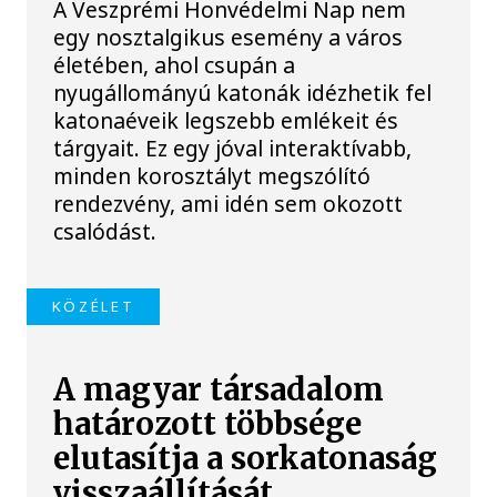
A Veszprémi Honvédelmi Nap nem
egy nosztalgikus esemény a város
életében, ahol csupán a
nyugállományú katonák idézhetik fel
katonaéveik legszebb emlékeit és
tárgyait. Ez egy jóval interaktívabb,
minden korosztályt megszólító
rendezvény, ami idén sem okozott
csalódást.
KÖZÉLET
A magyar társadalom
határozott többsége
elutasítja a sorkatonaság
visszaállítását