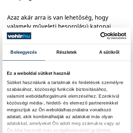
Azaz akár arra is van lehetőség, hogy
valamely műveleti besorolású katonai
szervezetnél folytatja, ahol különböző
katonai szakterületek tudományában és
képességeiben mélyedhet el. Ilyen például
Beleegyezés
Részletek
A sütikről
az ejtőernyős kiképzés, búvár kiképzés,
speciális lövész kiképzés, vagy éppen a
Ez a weboldal sütiket használ
különleges katonai gépjármű, harcjármű,
Sütiket használunk a tartalmak és hirdetések személyre
munkagép vezetésére és kezelésére
szabásához, közösségi funkciók biztosításához,
valamint weboldalforgalmunk elemzéséhez. Ezenkívül
történő felkészítés. Ezen kívül a veszprémi
közösségi média-, hirdető- és elemező partnereinkkel
"Sziklában" is van lehetőség elhelyezkedni
megosztjuk az Ön weboldalhasználatra vonatkozó
annak, aki a speciális területet érzi
adatait, akik kombinálhatják az adatokat más olyan
magához közelebbinek.
adatokkal, amelyeket Ön adott meg számukra vagy az
Ön által használt más szolgáltatásokból gyűjtöttek.