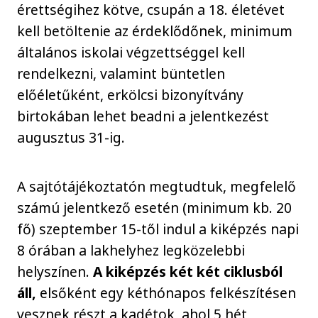
érettségihez kötve, csupán a 18. életévet
kell betöltenie az érdeklődőnek, minimum
általános iskolai végzettséggel kell
rendelkezni, valamint büntetlen
előéletűként, erkölcsi bizonyítvány
birtokában lehet beadni a jelentkezést
augusztus 31-ig.
A sajtótájékoztatón megtudtuk, megfelelő
számú jelentkező esetén (minimum kb. 20
fő) szeptember 15-től indul a kiképzés napi
8 órában a lakhelyhez legközelebbi
helyszínen.
A kiképzés két két ciklusból
áll,
elsőként egy kéthónapos felkészítésen
vesznek részt a kadétok, ahol 5 hét