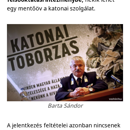
egy mentőöv a katonai szolgálat.
Barta Sándor
A jelentkezés feltételei azonban nincsenek