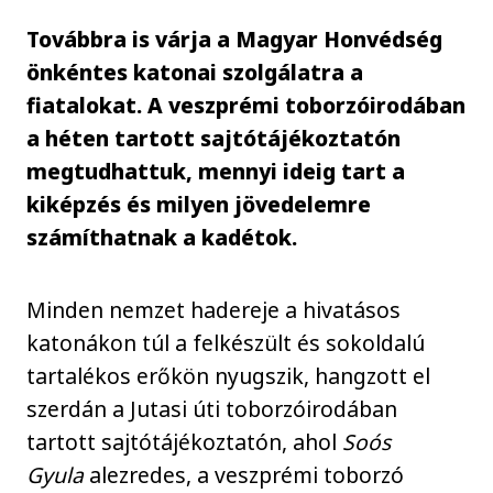
Továbbra is várja a Magyar Honvédség
önkéntes katonai szolgálatra a
fiatalokat. A veszprémi toborzóirodában
a héten tartott sajtótájékoztatón
megtudhattuk, mennyi ideig tart a
kiképzés és milyen jövedelemre
számíthatnak a kadétok.
Minden nemzet hadereje a hivatásos
katonákon túl a felkészült és sokoldalú
tartalékos erőkön nyugszik, hangzott el
szerdán a Jutasi úti toborzóirodában
tartott sajtótájékoztatón, ahol
Soós
Gyula
alezredes, a veszprémi toborzó