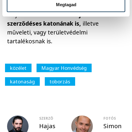
Kiemelték, azt önkéntes katonai szolgálat
Megtagad
ideje alatt
bármikor lehet jelentkezni
szerződéses katonának is,
illetve
műveleti, vagy területvédelmi
tartalékosnak is.
közélet
Magyar Honvédség
katonaság
toborzás
SZERZŐ
FOTÓS
Hajas
Simon