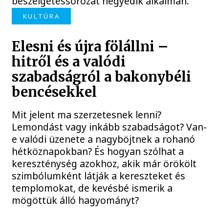
beszélgetéssorozat negyedik alkalmán.
KULTÚRA
Elesni és újra fölállni –
hitről és a valódi
szabadságról a bakonybéli
bencésekkel
Mit jelent ma szerzetesnek lenni?
Lemondást vagy inkább szabadságot? Van-
e valódi üzenete a nagyböjtnek a rohanó
hétköznapokban? És hogyan szólhat a
kereszténység azokhoz, akik már örökölt
szimbólumként látják a kereszteket és
templomokat, de kevésbé ismerik a
mögöttük álló hagyományt?