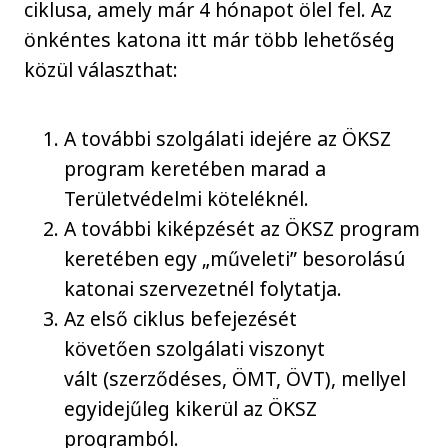
ciklusa, amely már 4 hónapot ölel fel. Az
önkéntes katona itt már több lehetőség
közül választhat:
A további szolgálati idejére az ÖKSZ
program keretében marad a
Területvédelmi köteléknél.
A további kiképzését az ÖKSZ program
keretében egy „műveleti” besorolású
katonai szervezetnél folytatja.
Az első ciklus befejezését
követően szolgálati viszonyt
vált (szerződéses, ÖMT, ÖVT), mellyel
egyidejűleg kikerül az ÖKSZ
programból.