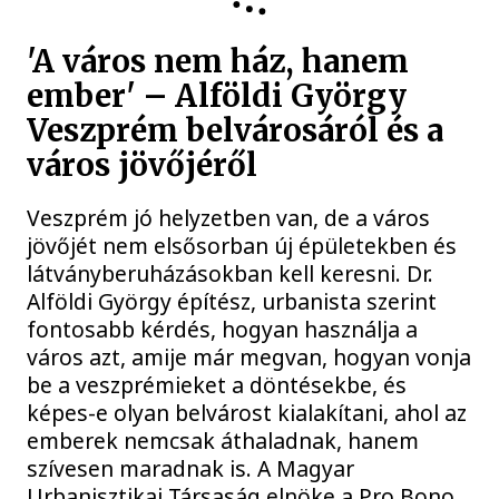
'A város nem ház, hanem
ember' – Alföldi György
Veszprém belvárosáról és a
város jövőjéről
Veszprém jó helyzetben van, de a város
jövőjét nem elsősorban új épületekben és
látványberuházásokban kell keresni. Dr.
Alföldi György építész, urbanista szerint
fontosabb kérdés, hogyan használja a
város azt, amije már megvan, hogyan vonja
be a veszprémieket a döntésekbe, és
képes-e olyan belvárost kialakítani, ahol az
emberek nemcsak áthaladnak, hanem
szívesen maradnak is. A Magyar
Urbanisztikai Társaság elnöke a Pro Bono