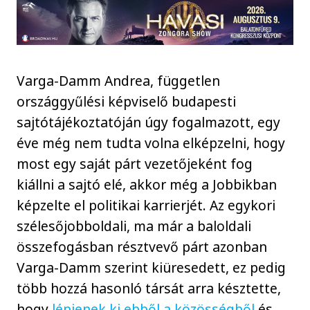
Varga-Damm Andrea, független
országgyűlési képviselő budapesti
sajtótájékoztatóján úgy fogalmazott, egy
éve még nem tudta volna elképzelni, hogy
most egy saját párt vezetőjeként fog
kiállni a sajtó elé, akkor még a Jobbikban
képzelte el politikai karrierjét. Az egykori
szélesőjobboldali, ma már a baloldali
összefogásban résztvevő párt azonban
Varga-Damm szerint kiüresedett, ez pedig
több hozzá hasonló társát arra késztette,
hogy
lépjenek ki ebből a közösségből
és