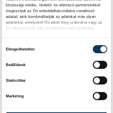
közösségi média-, hirdető- és elemező partnereinkkel
Damm Andrea a Jobbikban Jakab Péter
megosztjuk az Ön weboldalhasználatra vonatkozó
pártelnökkel került összetűzésbe, végül ez
adatait, akik kombinálhatják az adatokat más olyan
vezetett a pártból való kizáráshoz is.
adatokkal, amelyeket Ön adott meg számukra vagy az
Ön által használt más szolgáltatásokból gyűjtöttek.
közélet
politika
Hozzájárulás kiválasztása
Elengedhetetlen
Varga-Damm Andrea
Reformerek
Beállítások
Statisztikai
SZERZŐ
Hajas
Marketing
Bálint