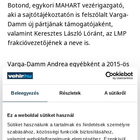
Botond, egykori MAHART vezérigazgató,
aki a sajtótájékoztatón is felszólalt Varga-
Damm új pártjának támogatójaként,
valamint Keresztes László Lóránt, az LMP
frakcióvezetőjének a neve is.
Varga-Damm Andrea egyébként a 2015-ös
időközi választáson és 2018-ban is
Veszprémben indult jelöltként, mindkét
esetben harmadik lett az ellenzék,
Beleegyezés
Részletek
A sütikről
valamint a Fidesz-KDNP jelöltjei mögött.
Neve korábban szorosan összefonódott
Ez a weboldal sütiket használ
Simicska Lajossal, akivel vállaltan jó
Sütiket használunk a tartalmak és hirdetések személyre
viszonyt ápol, az oligarha 2018 után
szabásához, közösségi funkciók biztosításához,
azonban háttérbe vonult, amíg Varga-
valamint weboldalforgalmunk elemzéséhez. Ezenkívül