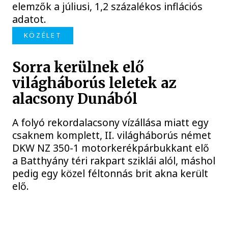
elemzők a júliusi, 1,2 százalékos inflációs
adatot.
KÖZÉLET
Sorra kerülnek elő
világháborús leletek az
alacsony Dunából
A folyó rekordalacsony vízállása miatt egy
csaknem komplett, II. világháborús német
DKW NZ 350-1 motorkerékpárbukkant elő
a Batthyány téri rakpart sziklái alól, máshol
pedig egy közel féltonnás brit akna került
elő.