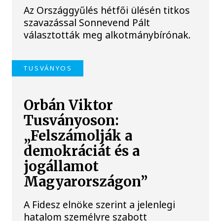
Az Országgyűlés hétfői ülésén titkos
szavazással Sonnevend Pált
választották meg alkotmánybírónak.
TUSVÁNYOS
Orbán Viktor
Tusványoson:
„Felszámolják a
demokráciát és a
jogállamot
Magyarországon”
A Fidesz elnöke szerint a jelenlegi
hatalom személyre szabott