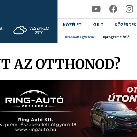
KÖZÉLET
KULT
KÖZÉRDEK
VESZPRÉM
8.
23°C
#Pannon Egyetem
#programajánló
NT AZ OTTHONOD?