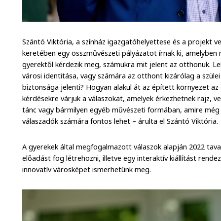
Szántó Viktória, a színház igazgatóhelyettese és a projekt
keretében egy összművészeti pályázatot írnak ki, amelyben 
gyerektől kérdezik meg, számukra mit jelent az otthonuk. L
városi identitása, vagy számára az otthont kizárólag a szüle
biztonsága jelenti? Hogyan alakul át az épített környezet a
kérdésekre várjuk a válaszokat, amelyek érkezhetnek rajz, ver
tánc vagy bármilyen egyéb művészeti formában, amire még 
válaszadók számára fontos lehet – árulta el Szántó Viktória.
A gyerekek által megfogalmazott válaszok alapján 2022 tav
előadást fog létrehozni, illetve egy interaktív kiállítást ren
innovatív városképet ismerhetünk meg.