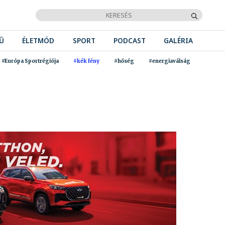
Ű
ÉLETMÓD
SPORT
PODCAST
GALÉRIA
#Európa Sportrégiója
#kék fény
#hőség
#energiaválság