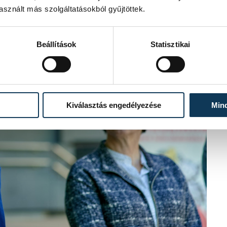
sznált más szolgáltatásokból gyűjtöttek.
Beállítások
Statisztikai
Kiválasztás engedélyezése
Min