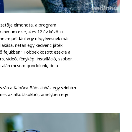
 vezetője elmondta, a program
minimum ezer, 4 és 12 év közötti
ehet-e például egy négyévesnek már
i lakása, netán egy kedvenc játék
z ő fejükben? Többek között ezekre a
s, videó, fénykép, installáció, szobor,
talán mi sem gondolunk, de a
aszán a Kabóca Bábszínház egy színházi
deznek az alkotásokból, amelyben egy