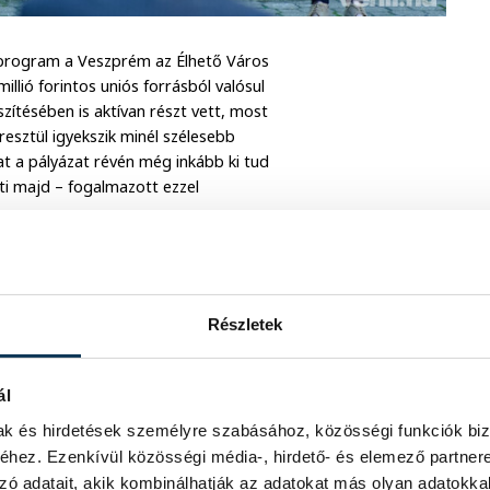
ű program a Veszprém az Élhető Város
illió forintos uniós forrásból valósul
ítésében is aktívan részt vett, most
esztül igyekszik minél szélesebb
at a pályázat révén még inkább ki tud
ti majd – fogalmazott ezzel
t vezetője arról beszélt, hogy a
ban a helyi identitás és a helyi kötődés
gítségével. Az új irányon belül összesen
Részletek
t a Kabóca programja, s amely a tervek
valamint nemzetközi jó gyakorlattá
ál
mak és hirdetések személyre szabásához, közösségi funkciók biz
hez. Ezenkívül közösségi média-, hirdető- és elemező partner
zó adatait, akik kombinálhatják az adatokat más olyan adatokka