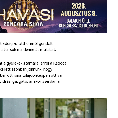
t addig az otthonáról gondolt.
 tér sok mindenné át is alakult.
ent a gyerekek számára, arról a Kabóca
 kellett azonban jönnünk, hogy
ember otthona tulajdonképpen ott van,
András igazgató, amikor szerdán a