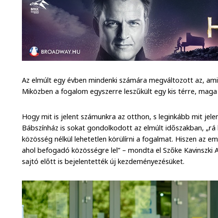
Az elmúlt egy évben mindenki számára megváltozott az, ami
Miközben a fogalom egyszerre leszűkült egy kis térre, maga a
Hogy mit is jelent számunkra az otthon, s leginkább mit jel
Bábszínház is sokat gondolkodott az elmúlt időszakban, „rá
közösség nélkül lehetetlen körülírni a fogalmat. Hiszen az 
ahol befogadó közösségre lel” – mondta el Szőke Kavinszki 
sajtó előtt is bejelentették új kezdeményezésüket.