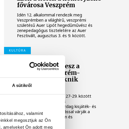
fővárosa Veszprém
Idén 12. alkalommal rendezik meg
Veszprémben a világhírű, veszprémi
születésű Auer Lipót hegedűművész és
zenepedagógus tiszteletére az Auer
Fesztivált, augusztus 3. és 9. között.
KULTÚRA
Osvárt Andrea lesz a
megújult Veszprém-
Balaton Filmpiknik
házigazdája
A sütikről
A Filmpikniken augusztus 27-29. között
csaknem hatvan játék- és
dokumentumfilmmel, gazdag kisjáték- és
animációs filmes válogatással várják a
tosításához, valamint
közönséget Veszprémben és
einkkel megosztjuk az Ön
Balatonfüreden.
l, amelyeket Ön adott meg