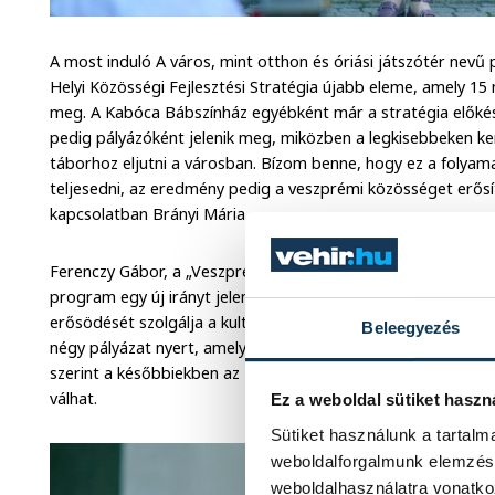
A most induló A város, mint otthon és óriási játszótér nev
Helyi Közösségi Fejlesztési Stratégia újabb eleme, amely 15 m
meg. A Kabóca Bábszínház egyébként már a stratégia előkész
pedig pályázóként jelenik meg, miközben a legkisebbeken ker
táborhoz eljutni a városban. Bízom benne, hogy ez a folyam
teljesedni, az eredmény pedig a veszprémi közösséget erősí
kapcsolatban Brányi Mária.
Ferenczy Gábor, a „Veszprém az Élhető Város” munkaszerveze
program egy új irányt jelent a stratégián belül, amely elsősor
erősödését szolgálja a kulturális és közösségi kapacitások se
Beleegyezés
négy pályázat nyert, amelyek közül elsőként indulhat el mos
szerint a későbbiekben az EKF programba is bekapcsolódik, 
válhat.
Ez a weboldal sütiket haszn
Sütiket használunk a tartal
weboldalforgalmunk elemzésé
weboldalhasználatra vonatko