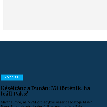
KÖZÉLET
Késéltánc a Dunán: Mi történik, ha
leáll Paks?
Mártha Imre, az MVM Zrt. egykori vezérigazgatója ATV-n
Rónai Egonnak adott interjújában vázolta fel a Paksi