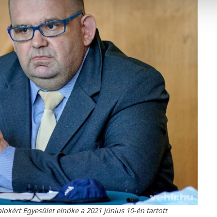
okért Egyesület elnöke a 2021 június 10-én tartott