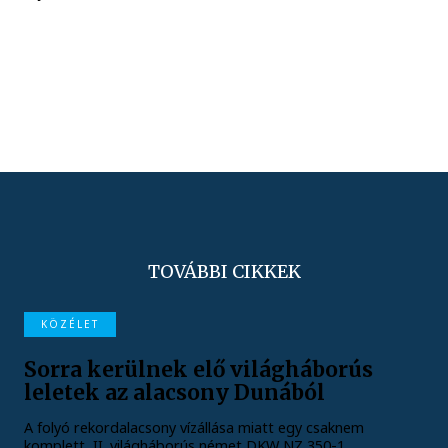
TOVÁBBI CIKKEK
KÖZÉLET
Sorra kerülnek elő világháborús
leletek az alacsony Dunából
A folyó rekordalacsony vízállása miatt egy csaknem
komplett, II. világháborús német DKW NZ 350-1