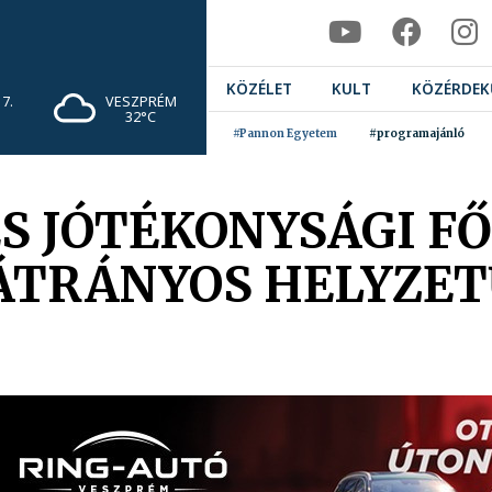
KÖZÉLET
KULT
KÖZÉRDEK
7.
VESZPRÉM
32°C
#Pannon Egyetem
#programajánló
ÉS JÓTÉKONYSÁGI 
ÁTRÁNYOS HELYZET