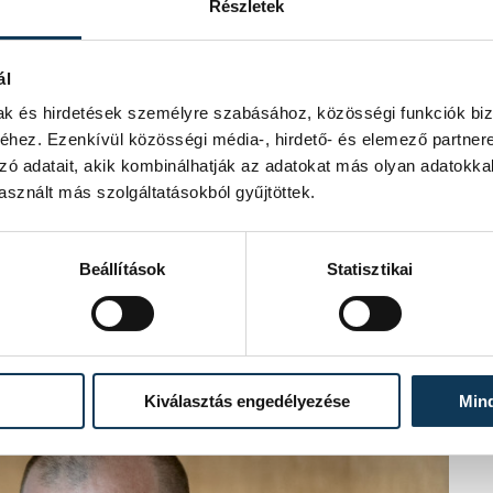
Részletek
ál
 parlamenti képviselő is részt vett.
mak és hirdetések személyre szabásához, közösségi funkciók biz
hez. Ezenkívül közösségi média-, hirdető- és elemező partner
zó adatait, akik kombinálhatják az adatokat más olyan adatokka
 melyre eddig 21 csapat nevezett, ám
sznált más szolgáltatásokból gyűjtöttek.
zhet- tudtuk meg az eseményt
gyesületi elnök elmondta, a séfek és
ni, és a rendezvény teljes bevételét a
HHFE-nek idén ez lesz a
Beállítások
Statisztikai
olyamán süteményvásárt és bált is
Kiválasztás engedélyezése
Min