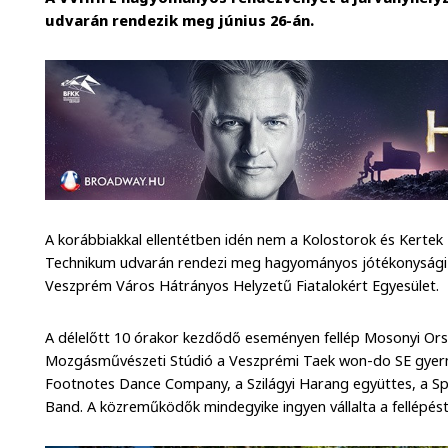
udvarán rendezik meg június 26-án.
A korábbiakkal ellentétben idén nem a Kolostorok és Kerte
Technikum udvarán rendezi meg hagyományos jótékonysági c
Veszprém Város Hátrányos Helyzetű Fiatalokért Egyesület.
A délelőtt 10 órakor kezdődő eseményen fellép Mosonyi Ors
Mozgásművészeti Stúdió a Veszprémi Taek won-do SE gyerm
Footnotes Dance Company, a Szilágyi Harang együttes, a S
Band. A közreműködők mindegyike ingyen vállalta a fellépést