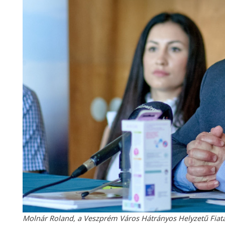
Molnár Roland, a Veszprém Város Hátrányos Helyzetű Fiatal