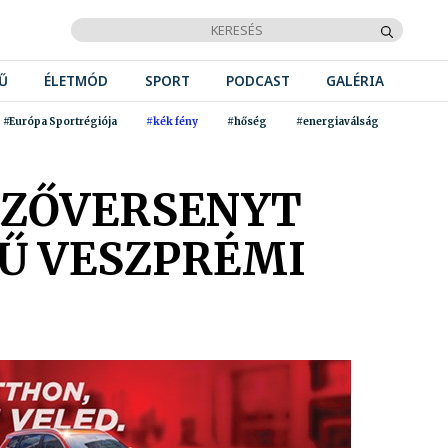
Ű
ÉLETMÓD
SPORT
PODCAST
GALÉRIA
#Európa Sportrégiója
#kék fény
#hőség
#energiaválság
FŐZŐVERSENYT
Ű VESZPRÉMI