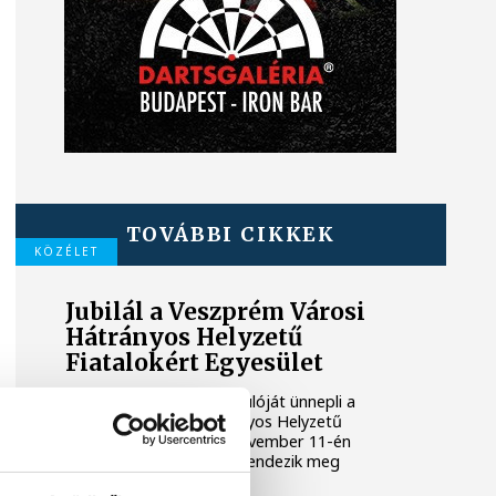
TOVÁBBI CIKKEK
KÖZÉLET
Jubilál a Veszprém Városi
Hátrányos Helyzetű
Fiatalokért Egyesület
Megalakulásának évfordulóját ünnepli a
Veszprém Városi Hátrányos Helyzetű
Fiatalokért Egyesület, november 11-én
tizenötödik alkalommal rendezik meg
jótékonysági báljukat.