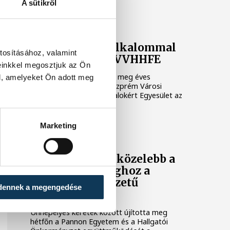
A sütikről
Tizenegyedik alkalommal
tosításához, valamint
szervez gálát a VVHHFE
einkkel megosztjuk az Ön
November 12-én rendezi meg éves
l, amelyeket Ön adott meg
jótékonysági bálját a Veszprém Városi
Hátrányos Helyzetű Fiatalokért Egyesület az
egyetem aulájában.
Marketing
Kerülhessenek közelebb a
fenntarthatósághoz a
hátrányos helyzetű
dennek a megengedése
fiatalok is!
Ünnepélyes keretek között újította meg
hétfőn a Pannon Egyetem és a Hallgatói