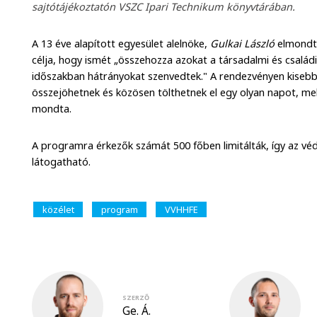
sajtótájékoztatón VSZC Ipari Technikum könyvtárában.
A 13 éve alapított egyesület alelnöke,
Gulkai László
elmondta
célja, hogy ismét „összehozza azokat a társadalmi és csalá
időszakban hátrányokat szenvedtek." A rendezvényen kisebb 
összejöhetnek és közösen tölthetnek el egy olyan napot, mely
mondta.
A programra érkezők számát 500 főben limitálták, így az véd
látogatható.
közélet
program
VVHHFE
SZERZŐ
Ge. Á.