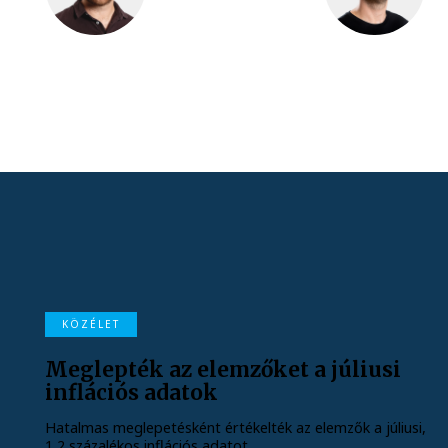
KÖZÉLET
Meglepték az elemzőket a júliusi
inflációs adatok
Hatalmas meglepetésként értékelték az elemzők a júliusi,
1,2 százalékos inflációs adatot.