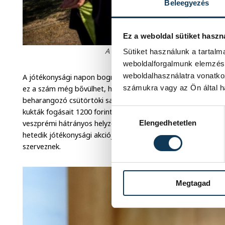
Beleegyezés
Ez a weboldal sütiket haszn
A 2020-as főzőversenyen Ovádi Péter
Sütiket használunk a tartal
weboldalforgalmunk elemzésé
weboldalhasználatra vonatko
A jótékonysági napon bográcsos főzőversenyt is rendeznek,
számukra vagy az Ön által ha
ez a szám még bővülhet, hiszen június 15-ig bárki jelentke
beharangozó csütörtöki sajtótájékoztatón.
Molnár Roland
e
kukták fogásait 1200 forintos kóstolójeggyel lehet megkóstol
Hozzájárulás kiválasztása
veszprémi hátrányos helyzetű fiatalok javára fordítják. A VV
Elengedhetetlen
hetedik jótékonysági akciója, de nem az utolsó, hisz az év f
szerveznek.
Megtagad