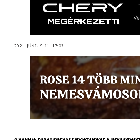
2021. JÚNIUS 11. 17:03
A VVHHFE hagyományos rendezvényét a járványhelyz