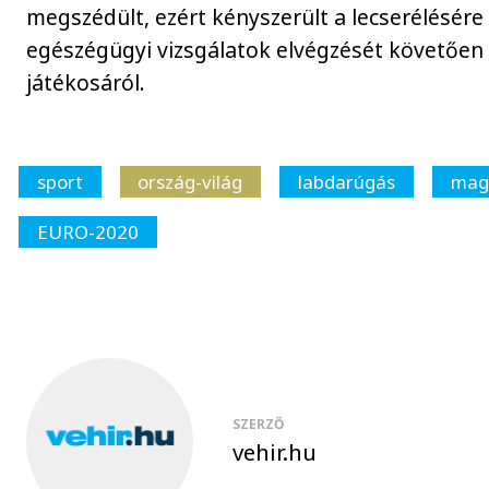
megszédült, ezért kényszerült a lecserélésére
egészégügyi vizsgálatok elvégzését követően 
játékosáról.
sport
ország-világ
labdarúgás
magy
EURO-2020
SZERZŐ
vehir.hu