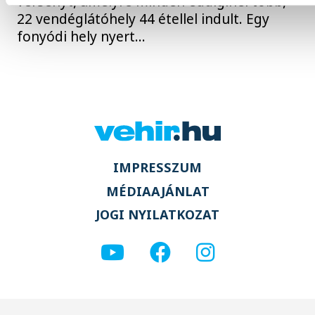
versenyt, amelyre minden eddiginél több,
22 vendéglátóhely 44 étellel indult. Egy
fonyódi hely nyert...
IMPRESSZUM
MÉDIAAJÁNLAT
JOGI NYILATKOZAT