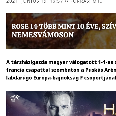
2021. JÚNIUS 19. 16:57
//
FORRÁS: MTI
A társházigazda magyar válogatott 1-1-es 
francia csapattal szombaton a Puskás Aré
labdarúgó Európa-bajnokság F csoportjána