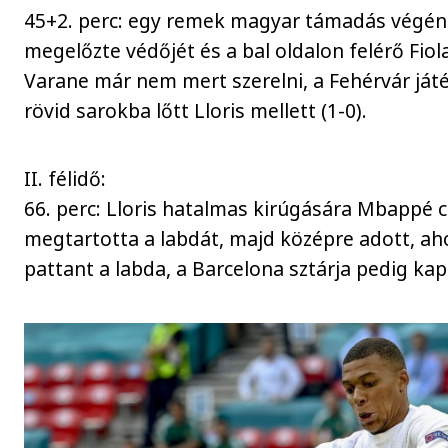
45+2. perc: egy remek magyar támadás végén a
megelőzte védőjét és a bal oldalon felérő Fiola
Varane már nem mert szerelni, a Fehérvár játé
rövid sarokba lőtt Lloris mellett (1-0).
II. félidő:
66. perc: Lloris hatalmas kirúgására Mbappé 
megtartotta a labdát, majd középre adott, ah
pattant a labda, a Barcelona sztárja pedig kapá