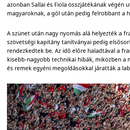
azonban Sallai és Fiola összjátékának végén 
magyaroknak, a gól után pedig felrobbant 
A szünet után nagy nyomás alá helyezték a fr
szövetségi kapitány tanítványai pedig elsős
rendezkedtek be. Az idő előre haladtával a fr
kisebb-nagyobb technikai hibák, miközben a
és remek egyéni megoldásokkal járatták a lab