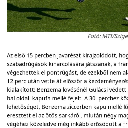
Fotó: MTI/Szige
Az első 15 percben javarészt kirajzolódott, h
szabadrúgások kiharcolására játszanak, a franc
végezhettek el pontrúgást, de ezekből nem alak
12 perc után vette át először a kezdeményezés
kialakított: Benzema lövésénél Gulácsi védet
bal oldali kapufa mellé fejelt. A 30. perchez 
lehetőséget, Benzema ziccerben kapu mellé lő
eresztett el az ötös sarkáról, miután négy magy
végéhez közeledve még inkább erősödött a fr