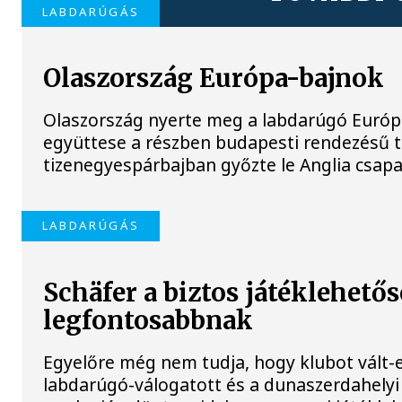
LABDARÚGÁS
Olaszország Európa-bajnok
Olaszország nyerte meg a labdarúgó Európ
együttese a részben budapesti rendezésű t
tizenegyespárbajban győzte le Anglia csap
LABDARÚGÁS
Schäfer a biztos játéklehetős
legfontosabbnak
Egyelőre még nem tudja, hogy klubot vált-
labdarúgó-válogatott és a dunaszerdahelyi