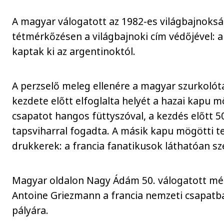
A magyar válogatott az 1982-es világbajnoksá
tétmérkőzésen a világbajnoki cím védőjével: 
kaptak ki az argentinoktól.
A perzselő meleg ellenére a magyar szurkolót
kezdete előtt elfoglalta helyét a hazai kapu m
csapatot hangos füttyszóval, a kezdés előtt 
tapsviharral fogadta. A másik kapu mögötti 
drukkerek: a francia fanatikusok láthatóan s
Magyar oldalon Nagy Ádám 50. válogatott mér
Antoine Griezmann a francia nemzeti csapatb
pályára.