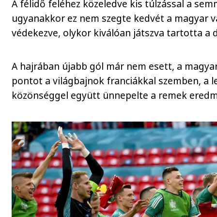
A félidő feléhez közeledve kis túlzással a semm
ugyanakkor ez nem szegte kedvét a magyar vá
védekezve, olykor kiválóan játszva tartotta a 
A hajrában újabb gól már nem esett, a magya
pontot a világbajnok franciákkal szemben, a 
közönséggel együtt ünnepelte a remek eredm