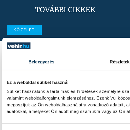
TOVÁBBI CIKKEK
KÖZÉLET
Megszelídítették a
sárkányokat
Beleegyezés
Részletek
A dobok ritmusára evező csapatok
népesítették be szombaton a Tagore
Ez a weboldal sütiket használ
sétány előtti partszakaszt. Az Európa
Sportrégiója 2026 programsorozat
Sütiket használunk a tartalmak és hirdetések személyre sza
részeként megrendezett Sárkányhajó
valamint weboldalforgalmunk elemzéséhez. Ezenkívül közöss
megosztjuk az Ön weboldalhasználatra vonatkozó adatait, a
Kupán civil, céges, sportegyesületi és
adatokkal, amelyeket Ön adott meg számukra vagy az Ön álta
belügyi egységek csaptak össze a vízen.
KÖZÉLET