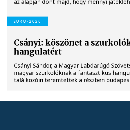
az alapján dönt majd, hogy mennyi játékle
EURO-2020
Csányi: köszönet a szurkoló
hangulatért
Csányi Sándor, a Magyar Labdarúgó Szöve
magyar szurkolóknak a fantasztikus hangul
találkozóin teremtettek a részben budape