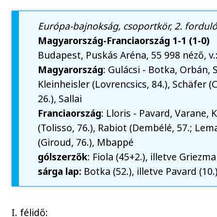
Európa-bajnokság, csoportkör, 2. forduló
Magyarország-Franciaország 1-1 (1-0)
Budapest, Puskás Aréna, 55 998 néző, v.:
Magyarország
: Gulácsi - Botka, Orbán, S
Kleinheisler (Lovrencsics, 84.), Schäfer (Cse
26.), Sallai
Franciaország
: Lloris - Pavard, Varane
(Tolisso, 76.), Rabiot (Dembélé, 57.; Le
(Giroud, 76.), Mbappé
gólszerzők
: Fiola (45+2.), illetve Griezma
sárga lap:
Botka (52.), illetve Pavard (10.
I. félidő: