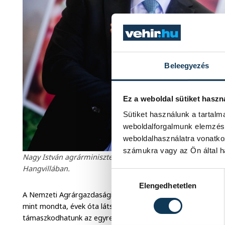
Beleegyezés
Ez a weboldal sütiket haszn
Sütiket használunk a tartal
weboldalforgalmunk elemzésé
weboldalhasználatra vonatko
számukra vagy az Ön által ha
Nagy István agrárminiszter 2021. júlis 5-én adta át az állat
Hangvillában.
Hozzájárulás kiválasztása
Elengedhetetlen
A Nemzeti Agrárgazdasági Kamara elnöke,
Győrffy Balázs
üd
mint mondta, évek óta látszik, hogy csak az unióból érkez
támaszkodhatunk az egyre kiélesedő versenyben. A kormány