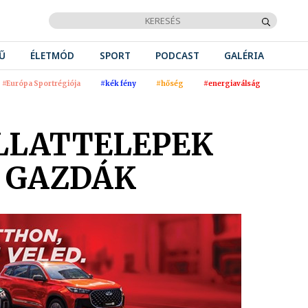
Ű
ÉLETMÓD
SPORT
PODCAST
GALÉRIA
#Európa Sportrégiója
#kék fény
#hőség
#energiaválság
ÁLLATTELEPEK
I GAZDÁK