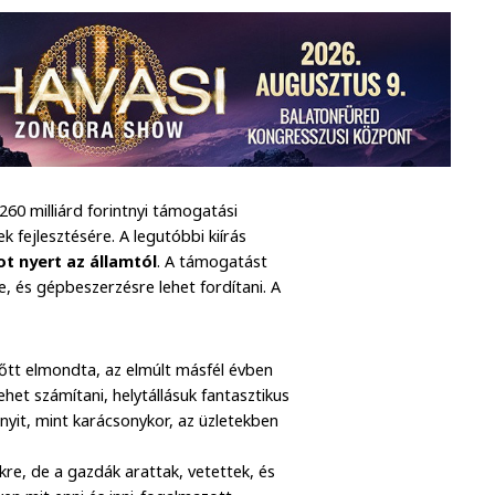
60 milliárd forintnyi támogatási
k fejlesztésére. A legutóbbi kiírás
t nyert az államtól
. A támogatást
re, és gépbeszerzésre lehet fordítani. A
őtt elmondta, az elmúlt másfél évben
et számítani, helytállásuk fantasztikus
nyit, mint karácsonykor, az üzletekben
e, de a gazdák arattak, vetettek, és