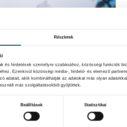
Részletek
ál
mak és hirdetések személyre szabásához, közösségi funkciók biz
hez. Ezenkívül közösségi média-, hirdető- és elemező partner
zó adatait, akik kombinálhatják az adatokat más olyan adatokka
sznált más szolgáltatásokból gyűjtöttek.
tartó telepek fejlesztéséről szóló támogatói okiratokat a
Beállítások
Statisztikai
vözölte a kormányzati törekvést, hisz
ő agrártámogatásra nem
zat olyan támogatási lehetőséget