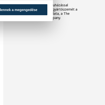
Négymilliárd forintos beruházással
modernizálta veszprémi gyártóüzemét a
dennek a megengedése
világ vezető jégkrémvállalata, a The
Magnum Ice Cream Company.