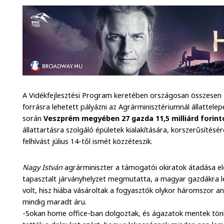
A Vidékfejlesztési Program keretében országosan összesen 2
forrásra lehetett pályázni az Agrárminisztériumnál állattelepe
során
Veszprém megyében 27 gazda 11,5 milliárd forinto
állattartásra szolgáló épületek kialakítására, korszerűsítésé
felhívást július 14-től ismét közzéteszik.
Nagy István
agrárminiszter a támogatói okiratok átadása el
tapasztalt járványhelyzet megmutatta, a magyar gazdákra leh
volt, hisz hiába vásároltak a fogyasztók olykor háromszor an
mindig maradt áru.
-Sokan home office-ban dolgoztak, és ágazatok mentek tönkr