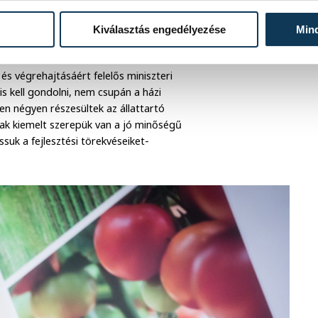
óban-mondta. Hangsúlyozta, ezt a
ruházásokat kell megvalósítani, amely
Kiválasztás engedélyezése
Min
és végrehajtásáért felelős miniszteri
s kell gondolni, nem csupán a házi
en négyen részesültek az állattartó
ak kiemelt szerepük van a jó minőségű
uk a fejlesztési törekvéseiket-