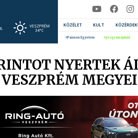
KÖZÉLET
KULT
KÖZÉRDEK
VESZPRÉM
6.
34°C
#Pannon Egyetem
#programajánló
FORINTOT NYERTEK 
A VESZPRÉM MEGYE