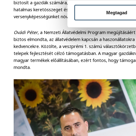
biztosít a gazdák számára, ami példanélküli az Európai Uni
hatalmas keretösszeget ésszerűen kell elkölteni, és olyan be
Megtagad
versenyképességünket növeli és pályán tart minket.
Ovádi Péter
, a Nemzeti Állatvédelmi Program megújításáért 
biztos elmondta, az állatvédelem kapcsán a haszonállatokra i
kedvencekre. Közölte, a veszprémi 1. számú választókörzetb
telepek fejlesztését célzó támogatásban. A magyar gazdákn
magyar termékek előállításában, ezért fontos, hogy támogass
mondta.