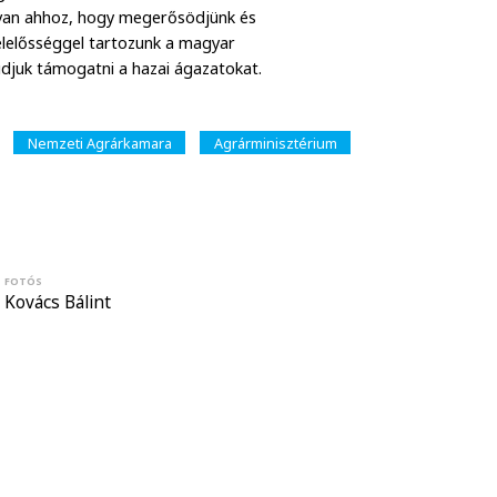
 van ahhoz, hogy megerősödjünk és
 felelősséggel tartozunk a magyar
udjuk támogatni a hazai ágazatokat.
Nemzeti Agrárkamara
Agrárminisztérium
FOTÓS
Kovács Bálint