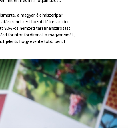
en mit enni és inni-fogalmazott.
ismerte, a magyar élelmiszeripar
tási rendszert hozott létre: az idei
tt 80%-os nemzeti társfinanszírozást
lliárd forintot fordítanak a magyar vidék,
azt jelenti, hogy évente több pénzt