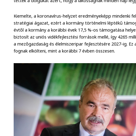
tették a dolgukat azért, hogy a lakosságnak minden nap legy
Kiemelte, a koronavírus-helyzet eredményeképp mindenki fel
stratégiai ágazat, ezért a kormány történelmi léptékű támoga
évtől a kormány a korábbi évek 17,5 %-os támogatása helye
biztosít az uniós vidékfejlesztési források mellé, így 4265 mi
a mezőgazdaság és élelmiszeripar fejlesztésére 2027-ig. Ez 
fognak elkölteni, mint a korábbi 7 évben összesen.