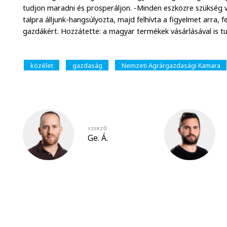
tudjon maradni és prosperáljon. -Minden eszközre szükség
talpra álljunk-hangsúlyozta, majd felhívta a figyelmet arra,
gazdákért. Hozzátette: a magyar termékek vásárlásával is t
közélet
gazdaság
Nemzeti Agrárgazdasági Kamara
SZERZŐ
Ge. Á.