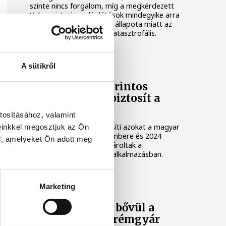
szinte nincs forgalom, míg a megkérdezett
Velencei-tavi vendéglátósok mindegyike arra
panaszkodott, hogy a tó állapota miatt az
idei esztendő forgalma katasztrofális.
GAZDASÁG
A sütikről
A Temu 2000 forintos
kompenzációt biztosít a
vásárlóknak
tosításához, valamint
A Temu hamarosan értesíti azokat a magyar
einkkel megosztjuk az Ön
ügyfeleit, akik 2023 novembere és 2024
l, amelyeket Ön adott meg
szeptembere között vásároltak a
platformon vagy a mobilalkalmazásban.
KÖZÉLET
Marketing
Új gyártósorral bővül a
veszprémi jégkrémgyár