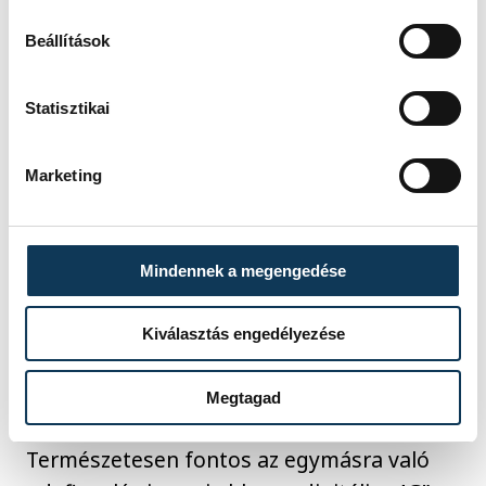
Beállítások
Statisztikai
Marketing
Illusztráció
Végezetül tanácsot kértünk mindkét
Mindennek a megengedése
pártól, mire kell kiemelt figyelmet fordítani
a jó házasságért?
Kiválasztás engedélyezése
„A bocsánatkérésre és a megbocsájtásra.
Megtagad
Ne múljon el nap a haragotok fölött.
Természetesen fontos az egymásra való