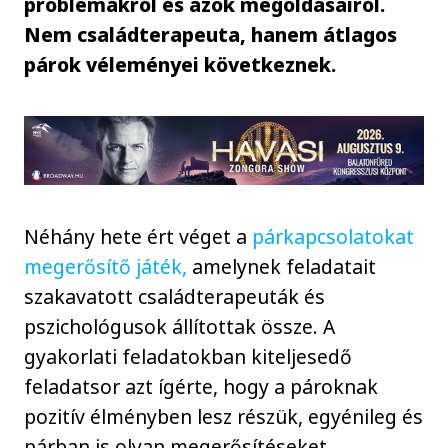
problémákról és azok megoldásairól.
Nem családterapeuta, hanem átlagos
párok véleményei következnek.
Néhány hete ért véget a
párkapcsolatokat
megerősítő játék,
amelynek feladatait
szakavatott családterapeuták és
pszichológusok állítottak össze. A
gyakorlati feladatokban kiteljesedő
feladatsor azt ígérte, hogy a pároknak
pozitív élményben lesz részük, egyénileg és
párban is olyan megerősítéseket,