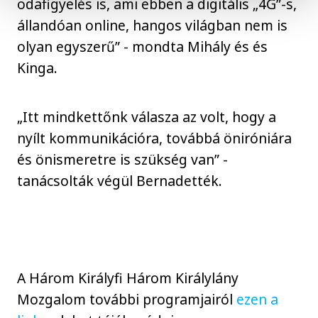
odafigyelés is, ami ebben a digitális „4G”-s,
állandóan online, hangos világban nem is
olyan egyszerű” - mondta Mihály és és
Kinga.
„Itt mindkettőnk válasza az volt, hogy a
nyílt kommunikációra, továbbá öniróniára
és önismeretre is szükség van” -
tanácsolták végül Bernadették.
A Három Királyfi Három Királylány
Mozgalom további programjairól
ezen a