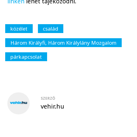
linken
lehet tájékozódni.
közélet
család
Három Királyfi, Három Királylány Mozgalom
párkapcsolat
SZERZŐ
vehir.hu