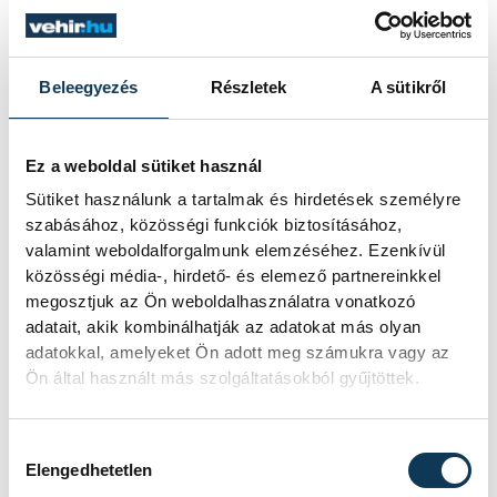
Bernadették pedig: „Ezen mindketten elég
sokat gondolkodtunk, de arra jutottunk,
Beleegyezés
Részletek
A sütikről
hogy valószínűleg nincs ilyen. Mindketten
elég céltudatosak vagyunk. Talán annyit
Ez a weboldal sütiket használ
tennénk hozzá, hogy egymás nélkül is
Sütiket használunk a tartalmak és hirdetések személyre
elértük volna ugyanezeket a dolgokat az
szabásához, közösségi funkciók biztosításához,
életünkben, csak sokkal később.
valamint weboldalforgalmunk elemzéséhez. Ezenkívül
Mondhatni szinergistái vagyunk
közösségi média-, hirdető- és elemező partnereinkkel
megosztjuk az Ön weboldalhasználatra vonatkozó
egymásnak.”
adatait, akik kombinálhatják az adatokat más olyan
adatokkal, amelyeket Ön adott meg számukra vagy az
Ön által használt más szolgáltatásokból gyűjtöttek.
Hozzájárulás kiválasztása
Elengedhetetlen