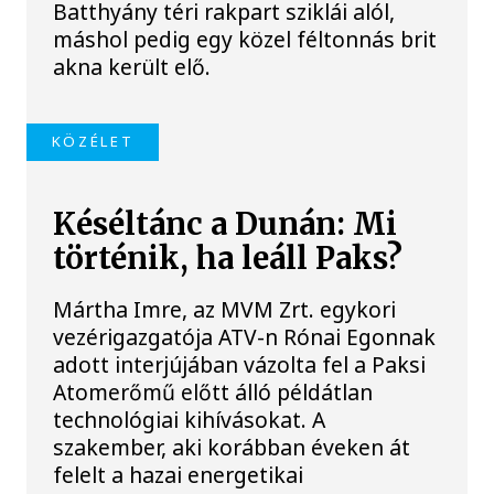
Batthyány téri rakpart sziklái alól,
máshol pedig egy közel féltonnás brit
akna került elő.
KÖZÉLET
Késéltánc a Dunán: Mi
történik, ha leáll Paks?
Mártha Imre, az MVM Zrt. egykori
vezérigazgatója ATV-n Rónai Egonnak
adott interjújában vázolta fel a Paksi
Atomerőmű előtt álló példátlan
technológiai kihívásokat. A
szakember, aki korábban éveken át
felelt a hazai energetikai