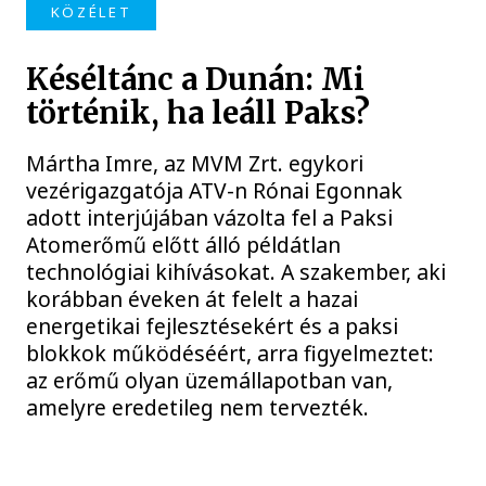
KÖZÉLET
Késéltánc a Dunán: Mi
történik, ha leáll Paks?
Mártha Imre, az MVM Zrt. egykori
vezérigazgatója ATV-n Rónai Egonnak
adott interjújában vázolta fel a Paksi
Atomerőmű előtt álló példátlan
technológiai kihívásokat. A szakember, aki
korábban éveken át felelt a hazai
energetikai fejlesztésekért és a paksi
blokkok működéséért, arra figyelmeztet:
az erőmű olyan üzemállapotban van,
amelyre eredetileg nem tervezték.