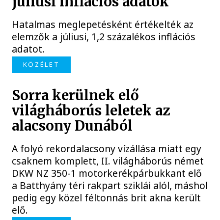
júliusi inflációs adatok
Hatalmas meglepetésként értékelték az
elemzők a júliusi, 1,2 százalékos inflációs
adatot.
KÖZÉLET
Sorra kerülnek elő
világháborús leletek az
alacsony Dunából
A folyó rekordalacsony vízállása miatt egy
csaknem komplett, II. világháborús német
DKW NZ 350-1 motorkerékpárbukkant elő
a Batthyány téri rakpart sziklái alól, máshol
pedig egy közel féltonnás brit akna került
elő.