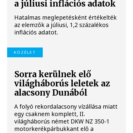
a júliusi inflációs adatok
Hatalmas meglepetésként értékelték
az elemzők a júliusi, 1,2 százalékos
inflációs adatot.
KÖZÉLET
Sorra kerülnek elő
világháborús leletek az
alacsony Dunából
A folyó rekordalacsony vízállása miatt
egy csaknem komplett, II.
világháborús német DKW NZ 350-1
motorkerékpárbukkant elő a