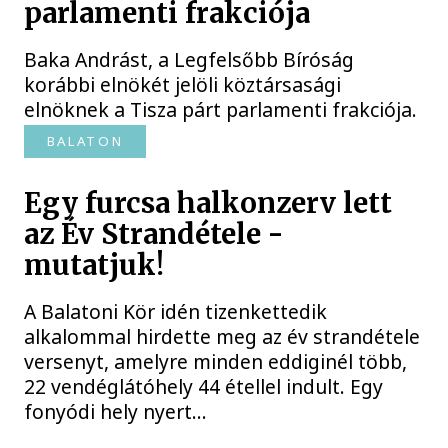
parlamenti frakciója
Baka Andrást, a Legfelsőbb Bíróság
korábbi elnökét jelöli köztársasági
elnöknek a Tisza párt parlamenti frakciója.
BALATON
Egy furcsa halkonzerv lett
az Év Strandétele -
mutatjuk!
A Balatoni Kör idén tizenkettedik
alkalommal hirdette meg az év strandétele
versenyt, amelyre minden eddiginél több,
22 vendéglátóhely 44 étellel indult. Egy
fonyódi hely nyert...