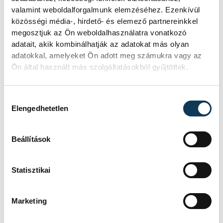
valamint weboldalforgalmunk elemzéséhez. Ezenkívül
Kékszalagot.
közösségi média-, hirdető- és elemező partnereinkkel
megosztjuk az Ön weboldalhasználatra vonatkozó
adatait, akik kombinálhatják az adatokat más olyan
GALÉRIA
adatokkal, amelyeket Ön adott meg számukra vagy az
26 kép
Kékszalag 2021.
Ön által használt más szolgáltatásokból gyűjtöttek.
Hozzájárulás kiválasztása
Elengedhetetlen
sport
ország-világ
Balaton
vitorlázás
Balatonfüred
Beállítások
Kékszalag
Statisztikai
Marketing