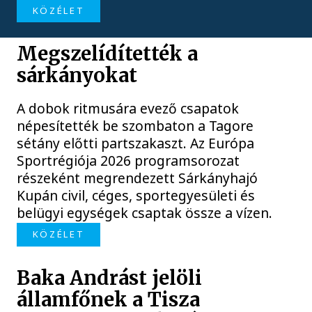
KÖZÉLET
Megszelídítették a
sárkányokat
A dobok ritmusára evező csapatok
népesítették be szombaton a Tagore
sétány előtti partszakaszt. Az Európa
Sportrégiója 2026 programsorozat
részeként megrendezett Sárkányhajó
Kupán civil, céges, sportegyesületi és
belügyi egységek csaptak össze a vízen.
KÖZÉLET
Baka Andrást jelöli
államfőnek a Tisza