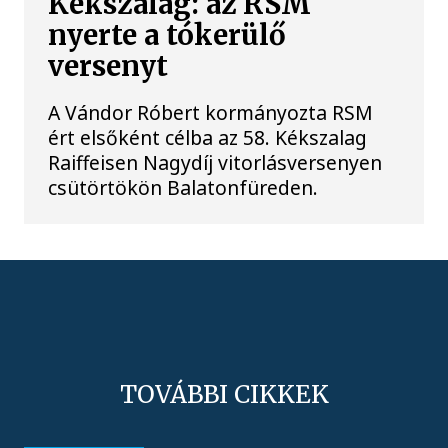
Kékszalag: az RSM
nyerte a tókerülő
versenyt
A Vándor Róbert kormányozta RSM
ért elsőként célba az 58. Kékszalag
Raiffeisen Nagydíj vitorlásversenyen
csütörtökön Balatonfüreden.
TOVÁBBI CIKKEK