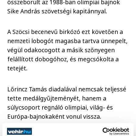
összeborult az 1988-ban olimpiai bajnok
Sike András szövetségi kapitánnyal.
A Szöcsi becenevű birkózó ezt követően a
nemzeti lobogót magasba tartva ünnepelt,
végül odakocogott a másik szőnyegen
felállított dobogóhoz, és megcsókolta a
tetejét.
Lőrincz Tamás diadalával nemcsak teljessé
tette medálgyűjteményét, hanem a
súlycsoport regnáló olimpiai, világ- és
Európa-bajnokaként vonul vissza.
Fivérével, Viktorral már háromszor - a
2014-es és 2019-es világ-, illetve a 2017-es