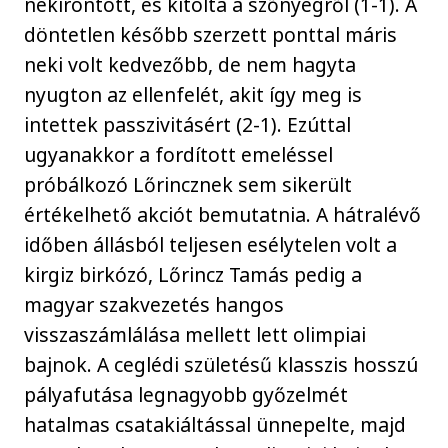
nekirontott, és kitolta a szőnyegről (1-1). A
döntetlen később szerzett ponttal máris
neki volt kedvezőbb, de nem hagyta
nyugton az ellenfelét, akit így meg is
intettek passzivitásért (2-1). Ezúttal
ugyanakkor a fordított emeléssel
próbálkozó Lőrincznek sem sikerült
értékelhető akciót bemutatnia. A hátralévő
időben állásból teljesen esélytelen volt a
kirgiz birkózó, Lőrincz Tamás pedig a
magyar szakvezetés hangos
visszaszámlálása mellett lett olimpiai
bajnok. A ceglédi születésű klasszis hosszú
pályafutása legnagyobb győzelmét
hatalmas csatakiáltással ünnepelte, majd