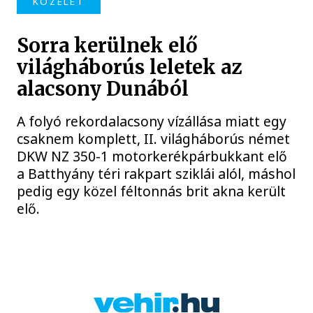
KÖZÉLET
Sorra kerülnek elő
világháborús leletek az
alacsony Dunából
A folyó rekordalacsony vízállása miatt egy
csaknem komplett, II. világháborús német
DKW NZ 350-1 motorkerékpárbukkant elő
a Batthyány téri rakpart sziklái alól, máshol
pedig egy közel féltonnás brit akna került
elő.