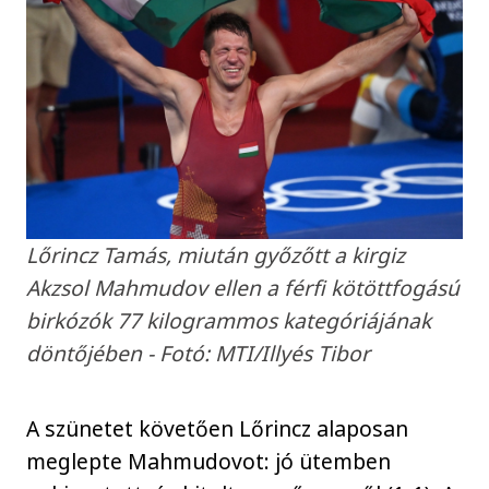
Lőrincz Tamás, miután győzőtt a kirgiz
Akzsol Mahmudov ellen a férfi kötöttfogású
birkózók 77 kilogrammos kategóriájának
döntőjében - Fotó: MTI/Illyés Tibor
A szünetet követően Lőrincz alaposan
meglepte Mahmudovot: jó ütemben