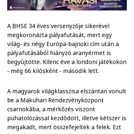
A BHSE 34 éves versenyzője sikerével
megkoronázta pályafutását, mert egy
világ- és négy Európa-bajnoki cím után a
pályafutásából hiányzó aranyérmet is
begyűjtötte. Kilenc éve a londoni játékokon
- még 66 kilósként - második lett.
A magyarok világklasszisa elszántan vonult
be a Makuhari Rendezvényközpont
csarnokába, a mérkőzés viszont
puhatolózással kezdődött, illetve kétszer is
megakadt, mert összefejeltek a felek. Ezt