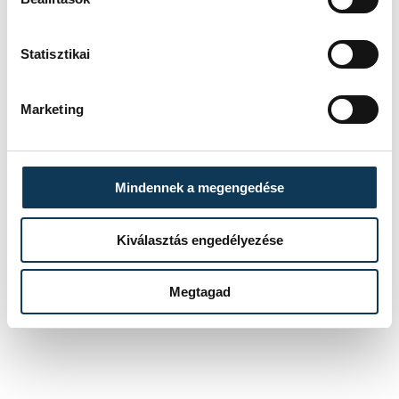
sport
ország-világ
olimpia
Statisztikai
küzdősportok
Tokió 2020
Marketing
Lőrincz Tamás
Mindennek a megengedése
SZERZŐ
Kiválasztás engedélyezése
vehir.hu
Megtagad