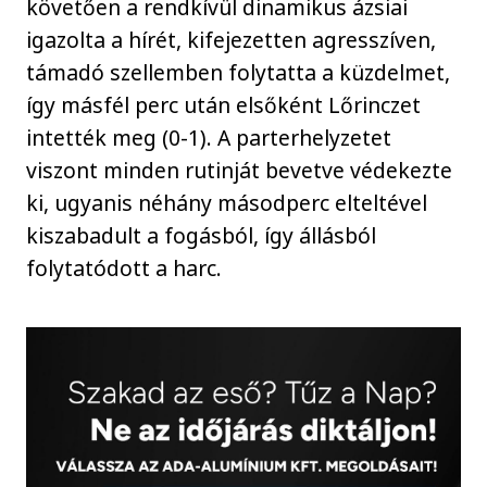
követően a rendkívül dinamikus ázsiai
igazolta a hírét, kifejezetten agresszíven,
támadó szellemben folytatta a küzdelmet,
így másfél perc után elsőként Lőrinczet
intették meg (0-1). A parterhelyzetet
viszont minden rutinját bevetve védekezte
ki, ugyanis néhány másodperc elteltével
kiszabadult a fogásból, így állásból
folytatódott a harc.