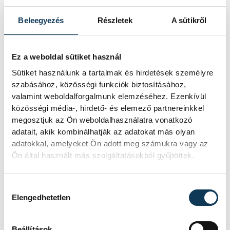
Európa-bajnokságon - álltak ugyanazon a
Beleegyezés
Részletek
A sütikről
világversenyen dobogón, olyan viszont
még nem volt, hogy mindketten aranyat
nyerjenek. Ettől egyetlen meccs, a 87
Ez a weboldal sütiket használ
kilósok szerdai döntője választja el őket.
Sütiket használunk a tartalmak és hirdetések személyre
szabásához, közösségi funkciók biztosításához,
valamint weboldalforgalmunk elemzéséhez. Ezenkívül
Magyar birkózó legutóbb 2004-ben nyert
közösségi média-, hirdető- és elemező partnereinkkel
megosztjuk az Ön weboldalhasználatra vonatkozó
olimpiát. Akkor Majoros István
adatait, akik kombinálhatják az adatokat más olyan
diadalmaskodott a kötöttfogásúak 55
adatokkal, amelyeket Ön adott meg számukra vagy az
kilós kategóriájában. Lőrinczé a magyar
Ön által használt más szolgáltatásokból gyűjtöttek.
birkózás 20. olimpiai aranyérme, egyúttal ő
a 19. magyar aranyérmes birkózó a játékok
Hozzájárulás kiválasztása
Elengedhetetlen
történetében.
Beállítások